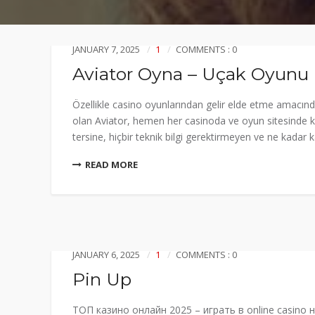
JANUARY 7, 2025
1
COMMENTS : 0
Aviator Oyna – Uçak Oyunu 
Özellikle casino oyunlarından gelir elde etme amacınd
olan Aviator, hemen her casinoda ve oyun sitesinde k
tersine, hiçbir teknik bilgi gerektirmeyen ve ne kadar k
READ MORE
JANUARY 6, 2025
1
COMMENTS : 0
Pin Up
ТОП казино онлайн 2025 – играть в online casino