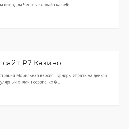
м выводом Честные онлайн кази�...
 сайт Р7 Казино
истрация Мобильная версия Турниры Играть на деньги
улярный онлайн сервис, ко�...