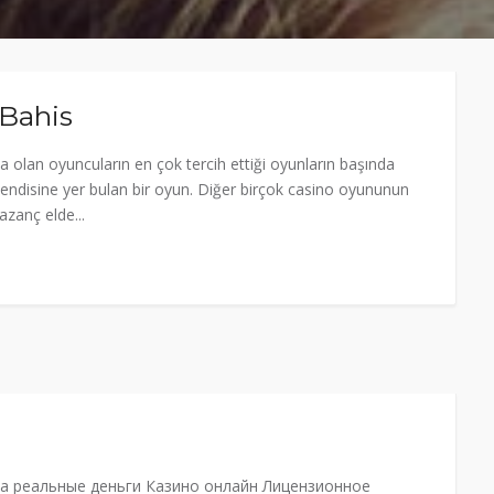
Bahis
a olan oyuncuların en çok tercih ettiği oyunların başında
endisine yer bulan bir oyun. Diğer birçok casino oyununun
azanç elde...
 на реальные деньги Казино онлайн Лицензионное