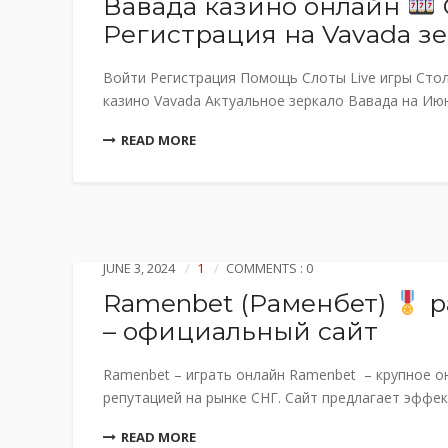
Вавада казино онлайн
Регистрация на Vavada зе
Войти Регистрация Помощь Слоты Live игры Сто
казино Vavada Актуальное зеркало Вавада на Июнь
READ MORE
JUNE 3, 2024
1
COMMENTS : 0
Ramenbet (Раменбет)
р
– официальный сайт
Ramenbet – играть онлайн Ramenbet – крупное о
репутацией на рынке СНГ. Сайт предлагает эффектн
READ MORE