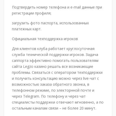
Подтвердить номер телефона и e-mail данные при
регистрации профиля;
загрузить фото паспорта, использованных
платежных карт.
Официальная техподдержка игроков
Для клиентов клуба работает круглосуточная
служба технической поддержки игроков. Задача
саппорта эффективно помогать пользователям
сайта Legzo казино решать все возникающие
проблемы. Связаться с оператором техподдержки
и получить консультацию можно через live-чат с
возможностью заказа обратного звонка, в
телефонном режиме, по электорнной почте и
через Telegram. По телефону и через чат
специалисты поддержки отвечают мгновенно, а по
остальным каналам связи – не более 20 минут.