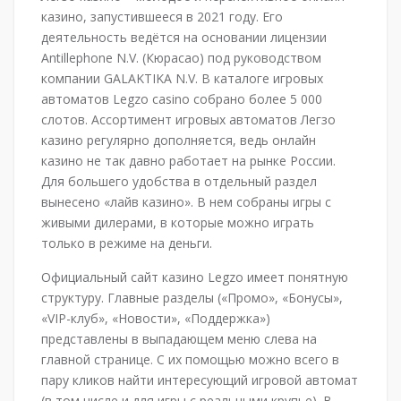
казино, запустившееся в 2021 году. Его
деятельность ведётся на основании лицензии
Antillephone N.V. (Кюрасао) под руководством
компании GALAKTIKA N.V. В каталоге игровых
автоматов Legzo casino собрано более 5 000
слотов. Ассортимент игровых автоматов Легзо
казино регулярно дополняется, ведь онлайн
казино не так давно работает на рынке России.
Для большего удобства в отдельный раздел
вынесено «лайв казино». В нем собраны игры с
живыми дилерами, в которые можно играть
только в режиме на деньги.
Официальный сайт казино Legzo имеет понятную
структуру. Главные разделы («Промо», «Бонусы»,
«VIP-клуб», «Новости», «Поддержка»)
представлены в выпадающем меню слева на
главной странице. С их помощью можно всего в
пару кликов найти интересующий игровой автомат
(в том числе и для игры с реальными крупье). В