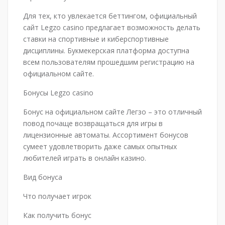
Для тех, кто увлекается беттингом, официальный
сайт Legzo casino предлагает возможность делать
ставки на спортивные и киберспортивные
дисциплины. Букмекерская платформа доступна
всем пользователям прошедшим регистрацию на
официальном сайте.
Бонусы Legzo casino
Бонус на официальном сайте Легзо – это отличный
повод почаще возвращаться для игры в
лицензионные автоматы. Ассортимент бонусов
сумеет удовлетворить даже самых опытных
любителей играть в онлайн казино.
Вид бонуса
Что получает игрок
Как получить бонус