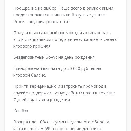
Поощрение на выбор. Чаще всего в рамках акции
предоставляются спины или бонусные деньги.
Реже – внутриигровой опыт.
Получить актуальный промокод и активировать
его в специальном поле, в личном кабинете своего
игрового профиля.
Бездепозитный бонус на день рождения
Единоразовая выплата до 50 000 рублей на
игровой баланс.
Пройти верификацию и запросить промокод в
службе поддержки. Бонус действителен в течение
7 дней с даты дня рождения.
Кешбэк
Возврат до 10% от суммы недельного оборота
игры в слоты + 5% за пополнение депозита