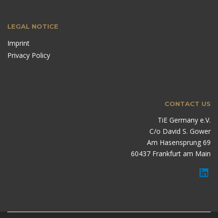
LEGAL NOTICE
Imprint
Privacy Policy
CONTACT US
TiE Germany e.V.
C/o David S. Gower
Am Hasensprung 69
60437 Frankfurt am Main