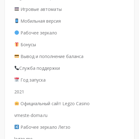
Игровые автоматы
Мобильная версия
Рабочее зеркало
Бонусы
Вывод и пополнение баланса
Служба поддержки
Год запуска
2021
Официальный сайт Legzo Casino
vmeste-doma.ru
Рабочее зеркало Легзо
legzo.me