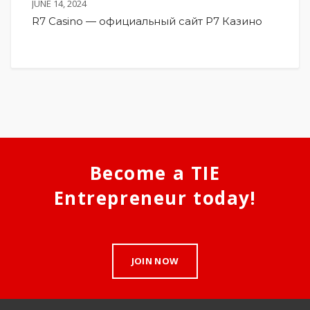
JUNE 14, 2024
R7 Casino — официальный сайт Р7 Казино
Become a TIE
Entrepreneur today!
JOIN NOW