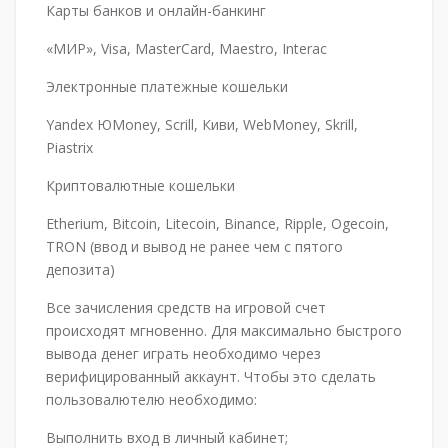
Карты банков и онлайн-банкинг
«МИР», Visa, MasterCard, Maestro, Interac
Электронные платежные кошельки
Yandex ЮMoney, Scrill, Киви, WebMoney, Skrill,
Piastrix
Криптовалютные кошельки
Etherium, Bitcoin, Litecoin, Binance, Ripple, Ogecoin,
TRON (ввод и вывод не ранее чем с пятого
депозита)
Все зачисления средств на игровой счет
происходят мгновенно. Для максимально быстрого
вывода денег играть необходимо через
верифицированный аккаунт. Чтобы это сделать
пользовалютелю необходимо:
Выполнить вход в личный кабинет;