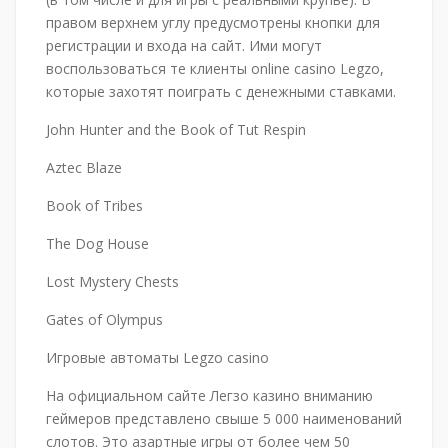
правом верхнем углу предусмотрены кнопки для
регистрации и входа на сайт. Ими могут
воспользоваться те клиенты online casino Legzo,
которые захотят поиграть с денежными ставками.
John Hunter and the Book of Tut Respin
Aztec Blaze
Book of Tribes
The Dog House
Lost Mystery Chests
Gates of Olympus
Игровые автоматы Legzo casino
На официальном сайте Легзо казино вниманию
геймеров представлено свыше 5 000 наименований
слотов. Это азартные игры от более чем 50