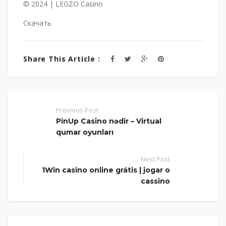
© 2024 | LEGZO Casino
Скачать
Share This Article :
Previous Post
PinUp Casino nədir – Virtual
qumar oyunları
Next Post
1Win casino online grátis | jogar o
cassino