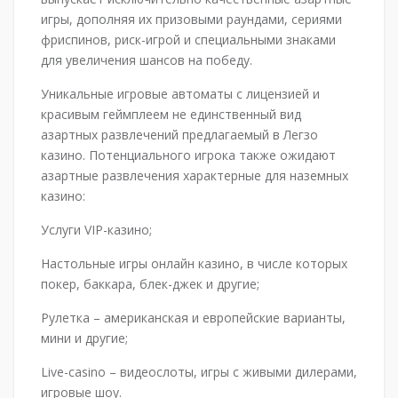
игры, дополняя их призовыми раундами, сериями
фриспинов, риск-игрой и специальными знаками
для увеличения шансов на победу.
Уникальные игровые автоматы с лицензией и
красивым геймплеем не единственный вид
азартных развлечений предлагаемый в Легзо
казино. Потенциального игрока также ожидают
азартные развлечения характерные для наземных
казино:
Услуги VIP-казино;
Настольные игры онлайн казино, в числе которых
покер, баккара, блек-джек и другие;
Рулетка – американская и европейские варианты,
мини и другие;
Live-casino – видеослоты, игры с живыми дилерами,
игровые шоу.