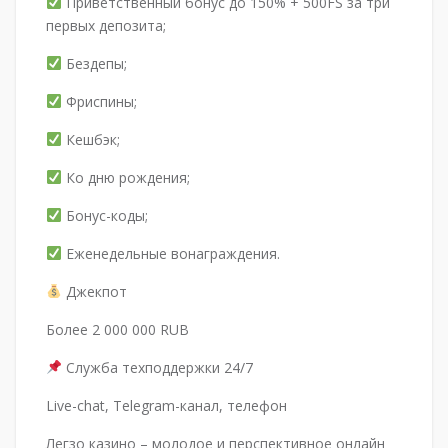
Приветственный бонус до 150% + 500FS за три
первых депозита;
Бездепы;
Фриспины;
Кешбэк;
Ко дню рождения;
Бонус-коды;
Еженедельные вонаграждения.
Джекпот
Более 2 000 000 RUB
Служба техподдержки 24/7
Live-chat, Telegram-канал, телефон
Легзо казино – молодое и перспективное онлайн