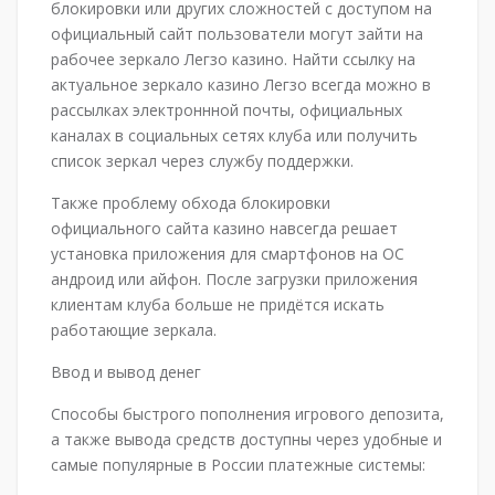
блокировки или других сложностей с доступом на
официальный сайт пользователи могут зайти на
рабочее зеркало Легзо казино. Найти ссылку на
актуальное зеркало казино Легзо всегда можно в
рассылках электроннной почты, официальных
каналах в социальных сетях клуба или получить
список зеркал через службу поддержки.
Также проблему обхода блокировки
официального сайта казино навсегда решает
установка приложения для смартфонов на ОС
андроид или айфон. После загрузки приложения
клиентам клуба больше не придётся искать
работающие зеркала.
Ввод и вывод денег
Способы быстрого пополнения игрового депозита,
а также вывода средств доступны через удобные и
самые популярные в России платежные системы: