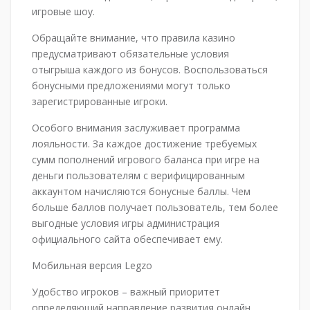
игровые шоу.
Обращайте внимание, что правила казино
предусматривают обязательные условия
отыгрыша каждого из бонусов. Воспользоваться
бонусными предложениями могут только
зарегистрированные игроки.
Особого внимания заслуживает программа
лояльности. За каждое достижение требуемых
сумм пополнений игрового баланса при игре на
деньги пользователям с верифицированным
аккаунтом начисляются бонусные баллы. Чем
больше баллов получает пользователь, тем более
выгодные условия игры администрация
официального сайта обеспечивает ему.
Мобильная версия Legzo
Удобство игроков – важный приоритет
определяющий направление развития онлайн