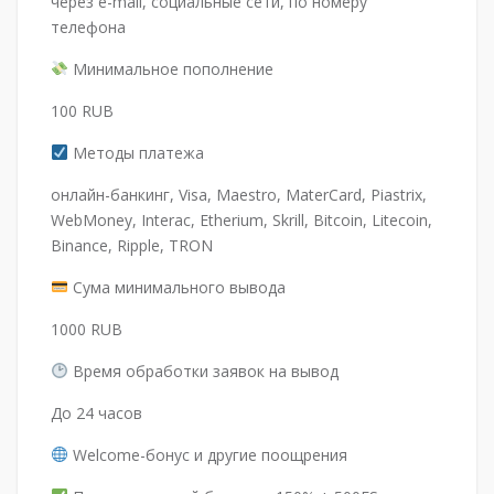
через e-mail, социальные сети, по номеру
телефона
Минимальное пополнение
100 RUB
Методы платежа
онлайн-банкинг, Visa, Maestro, MaterCard, Piastrix,
WebMoney, Interac, Etherium, Skrill, Bitcoin, Litecoin,
Binance, Ripple, TRON
Сума минимального вывода
1000 RUB
Время обработки заявок на вывод
До 24 часов
Welcome-бонус и другие поощрения