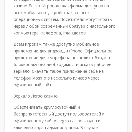
казино Легзо. Игровая платформа доступна на
всех мобильных устройствах, со всех
операционных систем. Посетители могут играть
через любой современный бразуер с настольного
копмьютера, телефона, планшетов.
Всем игрокам также доступно мобильное
приложение для андроид и iPhone. Официальное
приложение для смартфона позволит обходить
блокировку без необходимости искать рабочее
зеркало. Скачать такое приложение себе на
телефон можно в несколько кликов через
официальный сайт.
Зеркало Легзо казино
Обеспечивать круглосуточный и
беспрепятственный доступ пользователей к
официальному сайту Legzo casino – одна из
ключевых задач администрации. В случае