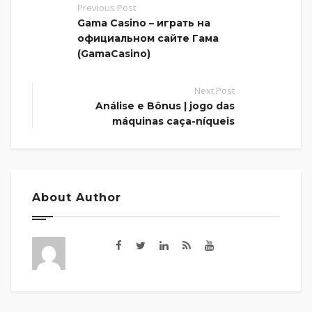
Previous Post
Gama Casino – играть на
официальном сайте Гама
(GamaCasino)
Next Post
Análise e Bônus | jogo das
máquinas caça-níqueis
About Author