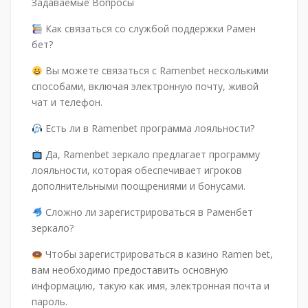
Задаваемые Вопросы
Как связаться со службой поддержки Рамен
бет?
Вы можете связаться с Ramenbet несколькими
способами, включая электронную почту, живой
чат и телефон.
Есть ли в Ramenbet программа лояльности?
Да, Ramenbet зеркало предлагает программу
лояльности, которая обеспечивает игроков
дополнительными поощрениями и бонусами.
Сложно ли зарегистрироваться в Раменбет
зеркало?
Чтобы зарегистрироваться в казино Ramen bet,
вам необходимо предоставить основную
информацию, такую как имя, электронная почта и
пароль.