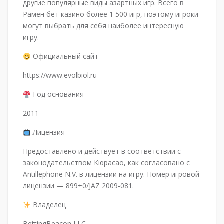
другие популярные виды азартных игр. Всего в
Рамен бет казино более 1 500 игр, поэтому игроки
могут выбрать для себя наиболее интересную
игру.
Официальный сайт
https://www.evolbiol.ru
Год основания
2011
Лицензия
Предоставлено и действует в соответствии с
законодательством Кюрасао, как согласовано с
Antillephone N.V. в лицензии на игру. Номер игровой
лицензии — 899+0/JAZ 2009-081.
Владелец
BettingBeacon LLC