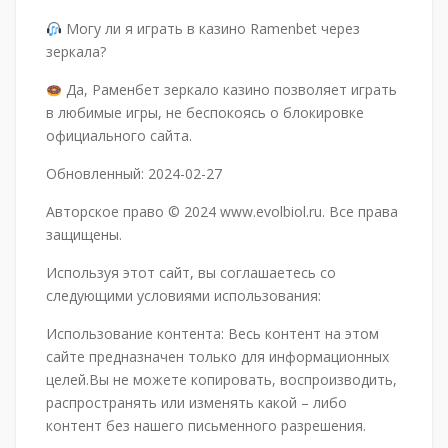
Могу ли я играть в казино Ramenbet через
зеркала?
Да, Раменбет зеркало казино позволяет играть
в любимые игры, не беспокоясь о блокировке
официального сайта.
Обновленный: 2024-02-27
Авторское право © 2024 www.evolbiol.ru. Все права
защищены.
Используя этот сайт, вы соглашаетесь со
следующими условиями использования:
Использование контента: Весь контент на этом
сайте предназначен только для информационных
целей.Вы не можете копировать, воспроизводить,
распространять или изменять какой – либо
контент без нашего письменного разрешения.