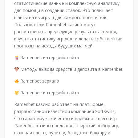
статистические данные и комплексную аналитику
для помощи в создании ставок. Это повышает
шансы на выигрыш для каждого посетителя.
Пользователи Ramenbet казино могут
рассматривать предыдущие результаты команд,
изучать статистику игроков и делать собственные
прогнозы на исходы будущих матчей.
Ramenbet: интерфейс сайта
Методы вывода средств и депозита в Ramenbet
Ramenbet зеркало
Ramenbet: интерфейс сайта
Ramenbet казино работает на платформе,
разработанной известной компанией SoftSwiss,
что гарантирует качество и надежность его игр.
Раменбет казино предлагает широкий выбор игр,
включая слоты, рулетку, блэкджек, баккару и