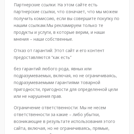
Партнерские ссылки: На этом сайте есть
партнерские ссылки, что означает, что мы можем
получить комиссию, если вы совершите покупку по
нашим ссылкам.Мы рекламируем только те
продукты и услуги, в которые верим, и наши
мнения – наши собственные.
Отказ от гарантий: Этот сайт и его контент
предоставляются “как есть”
без гарантий любого рода, явных или
подразумеваемых, включая, но не ограничиваясь,
подразумеваемыми гарантиями товарной
пригодности, пригодности для определенной цели
или не нарушения прав.
Ограничение ответственности: Мы не несем
ответственности за какие – либо убытки,
возникающие в результате использования этого
сайта, включая, но не ограничиваясь, прямые,