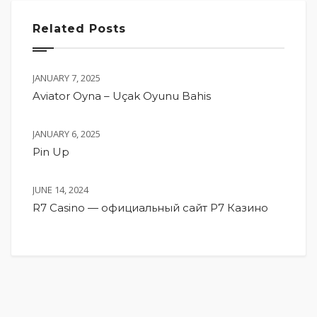
Related Posts
JANUARY 7, 2025
Aviator Oyna – Uçak Oyunu Bahis
JANUARY 6, 2025
Pin Up
JUNE 14, 2024
R7 Casino — официальный сайт Р7 Казино