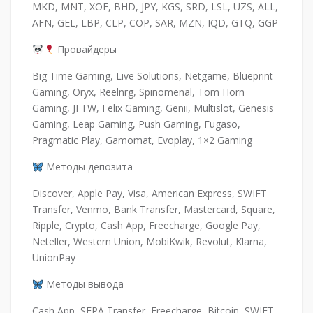
MKD, MNT, XOF, BHD, JPY, KGS, SRD, LSL, UZS, ALL,
AFN, GEL, LBP, CLP, COP, SAR, MZN, IQD, GTQ, GGP
Провайдеры
Big Time Gaming, Live Solutions, Netgame, Blueprint
Gaming, Oryx, Reelnrg, Spinomenal, Tom Horn
Gaming, JFTW, Felix Gaming, Genii, Multislot, Genesis
Gaming, Leap Gaming, Push Gaming, Fugaso,
Pragmatic Play, Gamomat, Evoplay, 1×2 Gaming
Методы депозита
Discover, Apple Pay, Visa, American Express, SWIFT
Transfer, Venmo, Bank Transfer, Mastercard, Square,
Ripple, Crypto, Cash App, Freecharge, Google Pay,
Neteller, Western Union, MobiKwik, Revolut, Klarna,
UnionPay
Методы вывода
Cash App, SEPA Transfer, Freecharge, Bitcoin, SWIFT