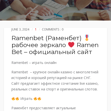
JUNE 3, 2024
1
COMMENTS : 0
Ramenbet (Раменбет)
рабочее зеркало
Ramen
Bet – официальный сайт
Ramenbet – играть онлайн
Ramenbet – крупное онлайн казино с многолетней
историей и хорошей репутацией на рынке СНГ.
Сайт предлагает эффектное сочетание live казино,
реальных ставок на спорт и оригинальных слотов.
Играть
Раменбет предоставляет актуальные