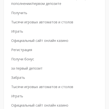
пополнении/первом депозите
Получить
Тысячи игровых автоматов и столов
Играть
Официальный сайт онлайн казино
Регистрация
Получи бонус
за первый депозит
Забрать
Тысячи игровых автоматов и столов
Играть
Официальный сайт онлайн казино