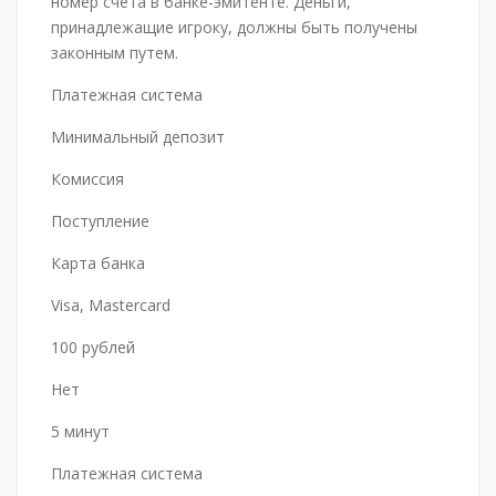
номер счета в банке-эмитенте. Деньги,
принадлежащие игроку, должны быть получены
законным путем.
Платежная система
Минимальный депозит
Комиссия
Поступление
Карта банка
Visa, Mastercard
100 рублей
Нет
5 минут
Платежная система