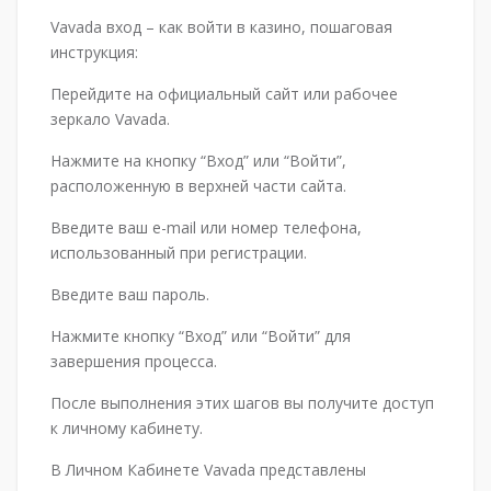
Vavada вход – как войти в казино, пошаговая
инструкция:
Перейдите на официальный сайт или рабочее
зеркало Vavada.
Нажмите на кнопку “Вход” или “Войти”,
расположенную в верхней части сайта.
Введите ваш e-mail или номер телефона,
использованный при регистрации.
Введите ваш пароль.
Нажмите кнопку “Вход” или “Войти” для
завершения процесса.
После выполнения этих шагов вы получите доступ
к личному кабинету.
В Личном Кабинете Vavada представлены