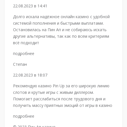
22.08.2023 в 14:41
Долго искала надёжное онлайн казино с удобной
системой пополнения и быстрыми выплатами.
Остановилась на Пин Ап и не собираюсь искать
другие альтернативы, так как по всем критериям
всё подходит
подробнее
Степан
22.08.2023 в 18:07
Рекомендую казино Pin Up за его широкую линию
слотов и крутые игры с живым диллером.
Помогает расслабиться после трудового дня и
получить массу приятных эмоций от игры в казино
подробнее
© 2023 Пин Ап казино