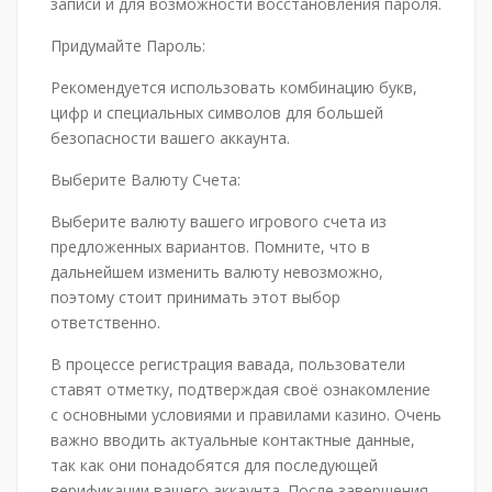
записи и для возможности восстановления пароля.
Придумайте Пароль:
Рекомендуется использовать комбинацию букв,
цифр и специальных символов для большей
безопасности вашего аккаунта.
Выберите Валюту Счета:
Выберите валюту вашего игрового счета из
предложенных вариантов. Помните, что в
дальнейшем изменить валюту невозможно,
поэтому стоит принимать этот выбор
ответственно.
В процессе регистрация вавада, пользователи
ставят отметку, подтверждая своё ознакомление
с основными условиями и правилами казино. Очень
важно вводить актуальные контактные данные,
так как они понадобятся для последующей
верификации вашего аккаунта. После завершения