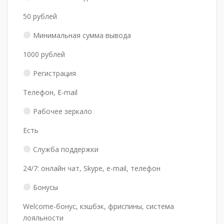
50 рублей
Минимальная сумма вывода
1000 рублей
Регистрация
Телефон, E-mail
Рабочее зеркало
Есть
Служба поддержки
24/7: онлайн чат, Skype, e-mail, телефон
Бонусы
Welcome-бонус, кэшбэк, фриспины, система
лояльности