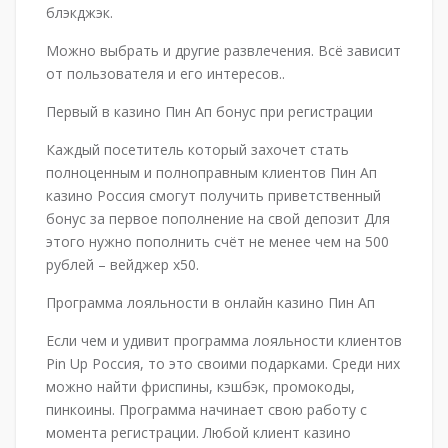
блэкджэк.
Можно выбрать и другие развлечения. Всё зависит
от пользователя и его интересов..
Первый в казино Пин Ап бонус при регистрации
Каждый посетитель который захочет стать
полноценным и полноправным клиентов Пин Ап
казино Россия смогут получить приветственный
бонус за первое пополнение на свой депозит Для
этого нужно пополнить счёт не менее чем на 500
рублей – вейджер х50.
Программа лояльности в онлайн казино Пин Ап
Если чем и удивит программа лояльности клиентов
Pin Up Россия, то это своими подарками. Среди них
можно найти фриспины, кэшбэк, промокоды,
пинкоины. Программа начинает свою работу с
момента регистрации. Любой клиент казино