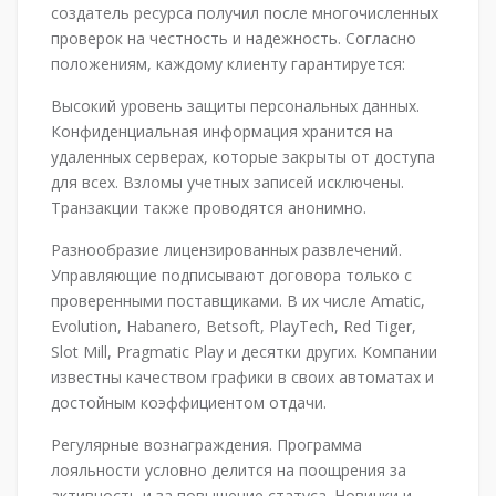
создатель ресурса получил после многочисленных
проверок на честность и надежность. Согласно
положениям, каждому клиенту гарантируется:
Высокий уровень защиты персональных данных.
Конфиденциальная информация хранится на
удаленных серверах, которые закрыты от доступа
для всех. Взломы учетных записей исключены.
Транзакции также проводятся анонимно.
Разнообразие лицензированных развлечений.
Управляющие подписывают договора только с
проверенными поставщиками. В их числе Amatic,
Evolution, Habanero, Betsoft, PlayTech, Red Tiger,
Slot Mill, Pragmatic Play и десятки других. Компании
известны качеством графики в своих автоматах и
достойным коэффициентом отдачи.
Регулярные вознаграждения. Программа
лояльности условно делится на поощрения за
активность и за повышение статуса. Новички и