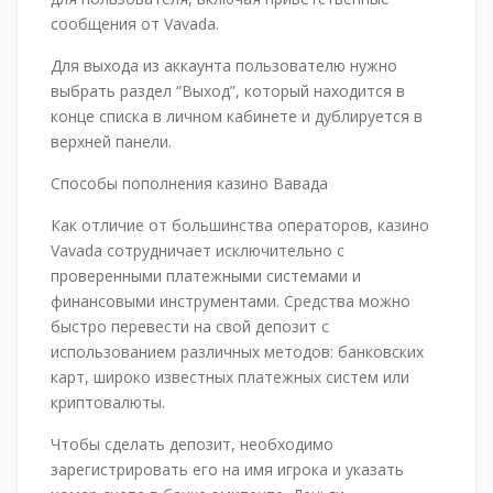
сообщения от Vavada.
Для выхода из аккаунта пользователю нужно
выбрать раздел “Выход”, который находится в
конце списка в личном кабинете и дублируется в
верхней панели.
Способы пополнения казино Вавада
Как отличие от большинства операторов, казино
Vavada сотрудничает исключительно с
проверенными платежными системами и
финансовыми инструментами. Средства можно
быстро перевести на свой депозит с
использованием различных методов: банковских
карт, широко известных платежных систем или
криптовалюты.
Чтобы сделать депозит, необходимо
зарегистрировать его на имя игрока и указать