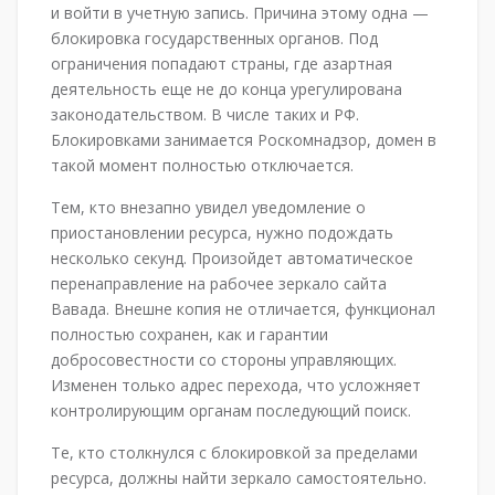
и войти в учетную запись. Причина этому одна —
блокировка государственных органов. Под
ограничения попадают страны, где азартная
деятельность еще не до конца урегулирована
законодательством. В числе таких и РФ.
Блокировками занимается Роскомнадзор, домен в
такой момент полностью отключается.
Тем, кто внезапно увидел уведомление о
приостановлении ресурса, нужно подождать
несколько секунд. Произойдет автоматическое
перенаправление на рабочее зеркало сайта
Вавада. Внешне копия не отличается, функционал
полностью сохранен, как и гарантии
добросовестности со стороны управляющих.
Изменен только адрес перехода, что усложняет
контролирующим органам последующий поиск.
Те, кто столкнулся с блокировкой за пределами
ресурса, должны найти зеркало самостоятельно.