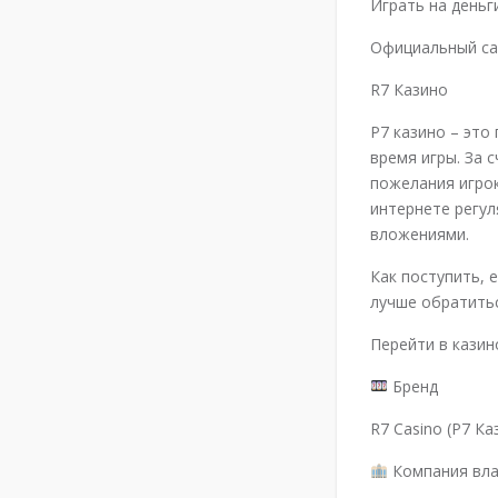
Играть на деньг
Официальный са
R7 Казино
Р7 казино – это
время игры. За 
пожелания игрок
интернете регу
вложениями.
Как поступить, 
лучше обратитьс
Перейти в казин
Бренд
R7 Casino (Р7 Ка
Компания вла