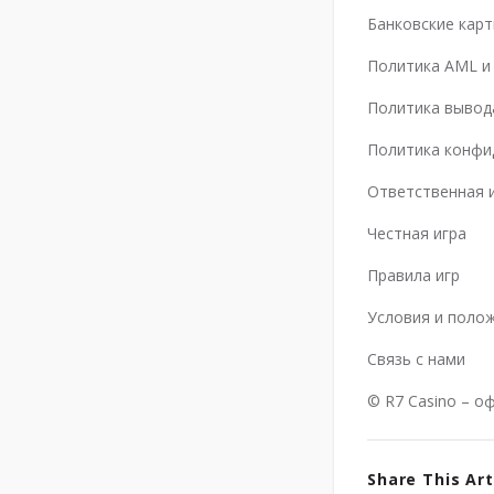
Банковские кар
Политика AML и
Политика вывод
Политика конфи
Ответственная 
Честная игра
Правила игр
Условия и поло
Связь с нами
© R7 Casino – о
Share This Arti