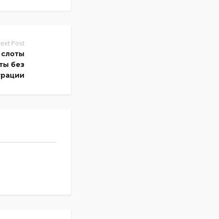
ext Post
 слоты
ты без
трации