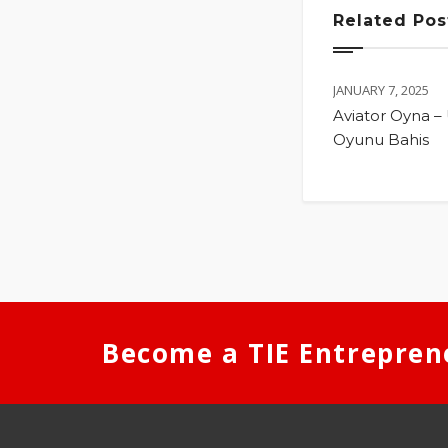
Related Pos
JANUARY 7, 2025
Aviator Oyna –
Oyunu Bahis
Become a TIE Entrepren