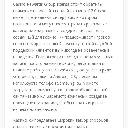
Casino Rewards Group всегда стоит обратить
внимание на их сайты онлайн-казино. R7 Casino
имеет специальный интерфейс, в котором
пользователи могут просматривать различные
категории или разделы, содержащие контент,
созданный для казино. R7 поддерживает игроков
со всего мира, а с нашей круглосуточной службой
поддержки клиентов вы никогда не останетесь в
неведении. Если вы хотите создать новую учетную
запись, просто нажмите кнопку регистрации и
начните работу со R7. Веб-сайт доступен на ряде
устройств, включая Android, iOS, а если вы
используете телефон Samsung, вы можете
загрузить специальную версию мобильного веб-
сайта казино R7. Зарегистрируйтесь и создайте
новую учетную запись, чтобы начать играть в
нашем онлайн-казино.
Казино R7 предлагает широкий выбор способов
оплаты, которые подходят для ваших