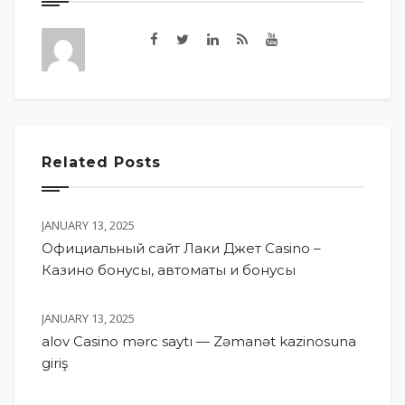
Related Posts
JANUARY 13, 2025
Официальный сайт Лаки Джет Casino –
Казино бонусы, автоматы и бонусы
JANUARY 13, 2025
alov Casino mərc saytı — Zəmanət kazinosuna
giriş