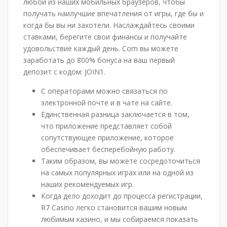
любой из наших мобильных браузеров, чтобы
получать наилучшие впечатления от игры, где бы и
когда бы вы ни захотели. Наслаждайтесь своими
ставками, берегите свои финансы и получайте
удовольствие каждый день. Com вы можете
заработать до 800% бонуса на ваш первый
депозит с кодом: JOIN1.
С операторами можно связаться по
электронной почте и в чате на сайте.
Единственная разница заключается в том,
что приложение представляет собой
сопутствующее приложение, которое
обеспечивает бесперебойную работу.
Таким образом, вы можете сосредоточиться
на самых популярных играх или на одной из
наших рекомендуемых игр.
Когда дело доходит до процесса регистрации,
R7 Casino легко становится вашим новым
любимым казино, и мы собираемся показать