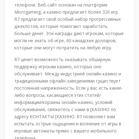
телефоне. Веб-сайт основан на платформе
Microgaming, а казино предлагает более 320 игр.
R7 предлагает свой особый набор прогрессивных
джекпотов, которые помогают заработать
больше денег. Эти награды дают игрокам, которые
могли не знать об игре, 60 канадских долларов,
которые они могут потратить на любую игру.
R7 ценит возможность оказывать обширную
поддержку игрокам казино, которых оно
обслуживает. Между индустрией онлайн-казино и
традиционными офлайн-заведениями существует
постоянная напряженность. Если у вас есть какие-
либо вопросы, касающиеся этих статей/
информации/корзины онлайн-казино, условий
обслуживания, свяжитесь с нами в [КАЗИНО по
адресу КОНТАКТЫ [КАЗИНО. R7 позволяет вам
испытать острые ощущения и волнение от игры в
игровые автоматы прямо с вашего мобильного
телефона.