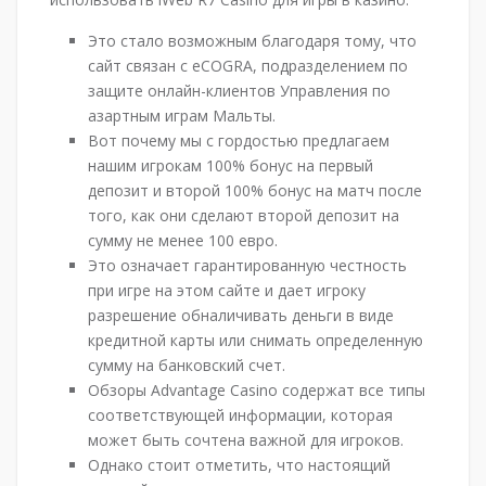
Это стало возможным благодаря тому, что
сайт связан с eCOGRA, подразделением по
защите онлайн-клиентов Управления по
азартным играм Мальты.
Вот почему мы с гордостью предлагаем
нашим игрокам 100% бонус на первый
депозит и второй 100% бонус на матч после
того, как они сделают второй депозит на
сумму не менее 100 евро.
Это означает гарантированную честность
при игре на этом сайте и дает игроку
разрешение обналичивать деньги в виде
кредитной карты или снимать определенную
сумму на банковский счет.
Обзоры Advantage Casino содержат все типы
соответствующей информации, которая
может быть сочтена важной для игроков.
Однако стоит отметить, что настоящий