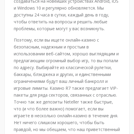
создаваться на новейших устройствах Android, iOS
и Windows 10 и регулярно обновляется. Мы
доступны 24 часа в сутки, каждый день в году,
чтобы ответить на вопросы и решить любые
проблемы, которые могут у вас возникнуть.
Поэтому, если вы ищете онлайн-казино с
безопасным, надежным и простым в
использовании веб-сайтом, хорошо выглядящим и
предлагающим огромный выбор игр, то вы попали
по адресу. Выбирайте из классической рулетки,
баккары, блэкджека и других, и единственными
ограничениями будут ваш личный банкролл и
игровые лимиты. Казино R7 также предлагает VIP-
пакеты для ряда секторов, связанных с отраслью.
Точно так же депозиты Neteller также быстрые,
что (и что более важно) помогает, если вы
играете в несколько онлайн-казино в течение дня.
Нет ничего слишком хорошего, чтобы быть
правдой, но мы обещаем, что наш приветственный