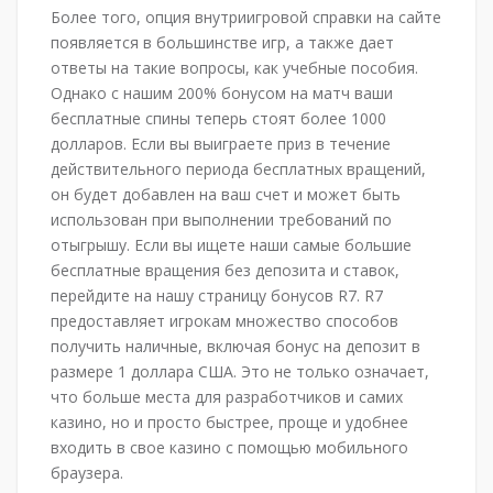
Более того, опция внутриигровой справки на сайте
появляется в большинстве игр, а также дает
ответы на такие вопросы, как учебные пособия.
Однако с нашим 200% бонусом на матч ваши
бесплатные спины теперь стоят более 1000
долларов. Если вы выиграете приз в течение
действительного периода бесплатных вращений,
он будет добавлен на ваш счет и может быть
использован при выполнении требований по
отыгрышу. Если вы ищете наши самые большие
бесплатные вращения без депозита и ставок,
перейдите на нашу страницу бонусов R7. R7
предоставляет игрокам множество способов
получить наличные, включая бонус на депозит в
размере 1 доллара США. Это не только означает,
что больше места для разработчиков и самих
казино, но и просто быстрее, проще и удобнее
входить в свое казино с помощью мобильного
браузера.