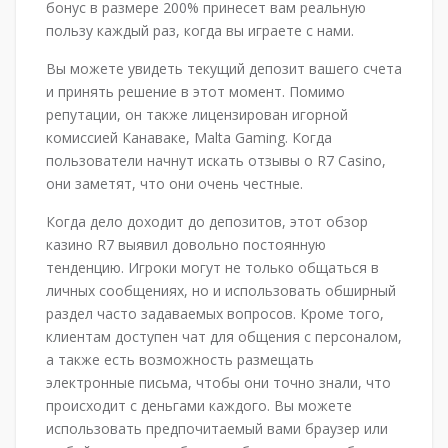
бонус в размере 200% принесет вам реальную
пользу каждый раз, когда вы играете с нами.
Вы можете увидеть текущий депозит вашего счета
и принять решение в этот момент. Помимо
репутации, он также лицензирован игорной
комиссией Канаваке, Malta Gaming. Когда
пользователи начнут искать отзывы о R7 Casino,
они заметят, что они очень честные.
Когда дело доходит до депозитов, этот обзор
казино R7 выявил довольно постоянную
тенденцию. Игроки могут не только общаться в
личных сообщениях, но и использовать обширный
раздел часто задаваемых вопросов. Кроме того,
клиентам доступен чат для общения с персоналом,
а также есть возможность размещать
электронные письма, чтобы они точно знали, что
происходит с деньгами каждого. Вы можете
использовать предпочитаемый вами браузер или