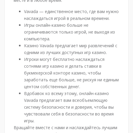
месте и в любое время.
Vavada — единственное место, где вам нужно
наслаждаться игрой в реальном времени.
Игры онлайн-казино больше не
ограничиваются только игрой, не выходя из
компьютера.
Казино Vavada предлагает мир развлечений с
одними из лучших доступных игр казино.
Игроки могут бесплатно наслаждаться
сотнями игр казино и делать ставки в
букмекерской конторе казино, чтобы
заработать еще больше, не рискуя ни единым
центом собственных денег.
Вдобавок ко всему этому, онлайн-казино
Vavada предлагает вам всеобъемлющую
систему безопасности и доверия, чтобы вы
чувствовали себя в безопасности во время
игры.
Вращайте вместе с нами и наслаждайтесь лучшим