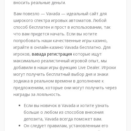
вносить реальные деньги.
Вам повезло — Vavada — идеальный сайт для
широкого спектра игровых автоматов. Любой
способ бесплатен и прост в использовании, так
что вам придется начать. Если вы хотите
попробовать наши качественные игры казино,
играйте в онлайн-казино Vavada бесплатно. Для
игроков,
вавада регистрация
которые ищут
максимально реалистичный игровой опыт, мы
добавили в наши игры функцию Live Dealer. Игроки
могут получить бесплатный выбор дня и знаки
зодиака в реальном времени в дополнение к
предложениям, которые они могут получить через
награды за лояльность.
Если вы новичок в Vavada и хотите узнать
больше о любом из способов внесения
депозита, Vavada всегда поможет вам.
Он следует правилам, установленным его