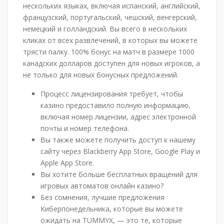
нескольких языках, включая испанский, английский,
французский, португальский, чешский, венгерский,
немецкий и голландский. Вы всего в нескольких
кликах от всех развлечений, в которых вы можете
трясти палку. 100% бонус на матч в размере 1000
канадских долларов доступен для новых игроков, а
не только для новых бонусных предложений.
Процесс лицензирования требует, чтобы
казино предоставило полную информацию,
включая номер лицензии, адрес электронной
почты и номер телефона.
Вы также можете получить доступ к нашему
сайту через Blackberry App Store, Google Play и
Apple App Store.
Вы хотите больше бесплатных вращений для
игровых автоматов онлайн казино?
Без сомнения, лучшие предложения
Киберпонедельника, которые вы можете
ожидать на TUMMYX, — это те, которые