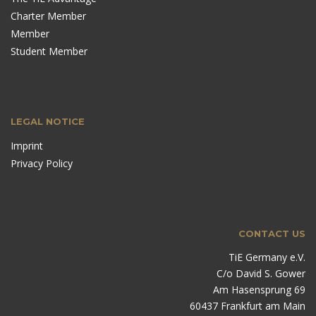
Charter Member
Member
Student Member
LEGAL NOTICE
Imprint
Privacy Policy
CONTACT US
TiE Germany e.V.
C/o David S. Gower
Am Hasensprung 69
60437 Frankfurt am Main