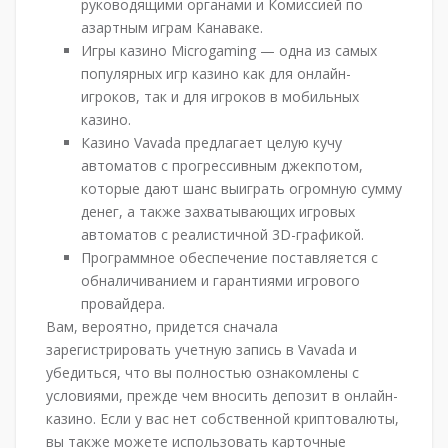
руководящими органами и Комиссией по
азартным играм Канаваке.
Игры казино Microgaming — одна из самых
популярных игр казино как для онлайн-
игроков, так и для игроков в мобильных
казино.
Казино Vavada предлагает целую кучу
автоматов с прогрессивным джекпотом,
которые дают шанс выиграть огромную сумму
денег, а также захватывающих игровых
автоматов с реалистичной 3D-графикой.
Программное обеспечение поставляется с
обналичиванием и гарантиями игрового
провайдера.
Вам, вероятно, придется сначала
зарегистрировать учетную запись в Vavada и
убедиться, что вы полностью ознакомлены с
условиями, прежде чем вносить депозит в онлайн-
казино. Если у вас нет собственной криптовалюты,
вы также можете использовать карточные