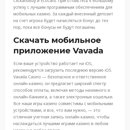
ClickandBuy и Ecocard. Приготовьтесь к большому
успеху с лучшим программным обеспечением для
мобильных казино. За каждый внесенный депозит
на счет игрока будет начисляться бонус до тех
пор, пока все бонусы не будут погашены.
Скачать мобильное
приложение Vavada
Если ваше устройство работает на iOS,
рекомендуется загрузить последнюю версию iOS.
Vavada Casino — безопасное и ответственное
онлайн-казино; он предлагает широкий спектр
способов оплаты, включая методы наземного и
онлайн-банкинга, а также электронные кошельки.
Все наши игры казино совместимы с мобильными
устройствами, и все, что вам нужно, — это
отличная учетная запись онлайн-казино, чтобы
наслаждаться лучшими играми казино в любом