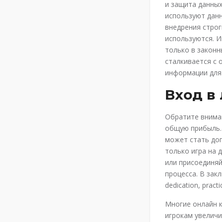
и защита данных
используют данн
внедрения строг
используются. И
только в законн
сталкивается с
информации для 
Вход в
Обратите вниман
общую прибыль. 
может стать до
только игра на 
или присоединяй
процесса. В заклю
dedication, practi
Многие онлайн к
игрокам увеличи