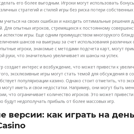
сделать его более выгодным. Игроки могут использовать бонус
зличных стратегий и стилей игры без риска потери собственных 
м учиться на своих ошибках и находить оптимальные решения д
й. Для опытных игроков, стремящихся к постоянному совершенс
м аспектом игры. Еще одним преимуществом многорукого блэкд
личения шансов на выигрыш за счет использования различных 
Опытные игроки, знакомые с методами подсчета карт, могут при
ой руки, что значительно увеличивает их шансы на успех.
гр создает интерес и возбуждение, что может привести к увели
того, эксклюзивные игры могут стать темой для обсуждения в со
бствует популяризации казино. Однако стоит отметить, что эк
 могут иметь и свои недостатки. Например, они могут быть мен
ии, что ограничивает количество игроков. Это может привести 
о будут недополучать прибыль от более массовых игр.
е версии: как играть на день
Casino