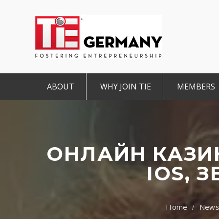
ABOUT
WHY JOIN TIE
MEMBERS
Mission & Vision
The TiE Advantage
Charte
Pillars of TiE
Charter Member
Associa
TiE Regions & Chapters
Member
TiE Nex
ОНЛАЙН КАЗИН
Contact
Student Member
IOS, 
IMPRINT
New