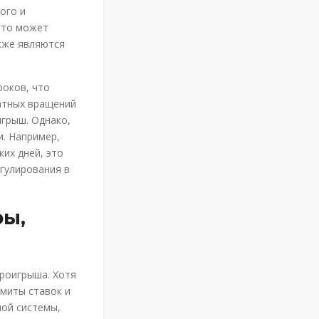
ого и
 что может
кже являются
роков, что
латных вращений
игрыш. Однако,
и. Например,
ких дней, это
гулирования в
ры,
проигрыша. Хотя
имиты ставок и
ной системы,