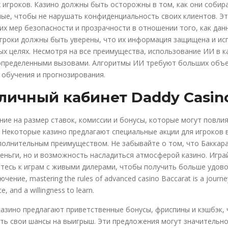
 игроков. Казино должны быть осторожны в том, как они собир
ые, чтобы не нарушать конфиденциальность своих клиентов. Э
их мер безопасности и прозрачности в отношении того, как дан
гроки должны быть уверены, что их информация защищена и ис
ых целях. Несмотря на все преимущества, использование ИИ в к
 определенными вызовами. Алгоритмы ИИ требуют больших объ
обучения и прогнозирования.
 личный кабинет Daddy Casin
ие на размер ставок, комиссии и бонусы, которые могут повлия
Некоторые казино предлагают специальные акции для игроков в
полнительным преимуществом. Не забывайте о том, что Баккара
деньги, но и возможность насладиться атмосферой казино. Игра
тесь к играм с живыми дилерами, чтобы получить больше удов
чение, mastering the rules of advanced casino Baccarat is a journey
ce, and a willingness to learn.
азино предлагают приветственные бонусы, фриспины и кэшбэк,
ть свои шансы на выигрыш. Эти предложения могут значительн