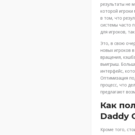
результаты не м
которой игроки 
в том, что резу
системы часто п
для игроков, так
Это, в свою оче
новых игроков в
вращения, кэшбэ
выигрыш. Больш
интерфейс, кото
Оптимизация по
процесс, что де
предлагают воз
Как по
Daddy 
Кроме того, сто