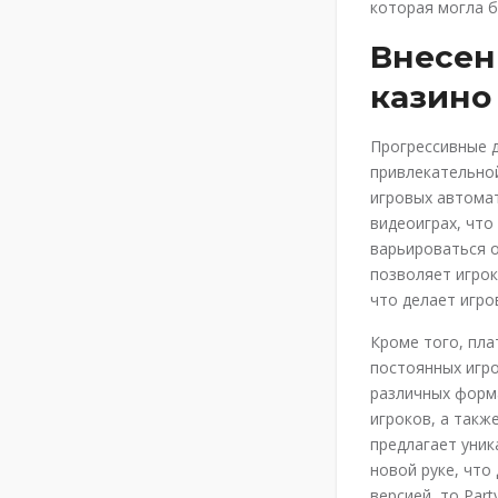
которая могла б
Внесен
казино
Прогрессивные 
привлекательной
игровых автома
видеоиграх, что
варьироваться о
позволяет игрок
что делает игр
Кроме того, пла
постоянных игро
различных форм
игроков, а так
предлагает уник
новой руке, что
версией, то Par