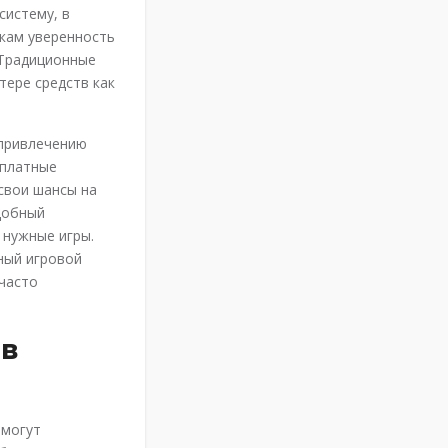
систему, в
окам уверенность
 Традиционные
тере средств как
 привлечению
сплатные
свои шансы на
добный
 нужные игры.
ный игровой
 часто
 в
 могут