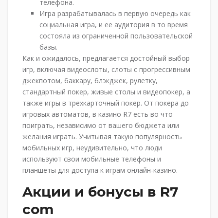
телефона.
Игра разрабатывалась в первую очередь как
социальная игра, и ее аудитория в то время
состояла из ограниченной пользовательской
базы.
Как и ожидалось, предлагается достойный выбор
игр, включая видеослоты, слоты с прогрессивным
джекпотом, баккару, блэкджек, рулетку,
стандартный покер, живые столы и видеопокер, а
также игры в трехкарточный покер. От покера до
игровых автоматов, в казино R7 есть во что
поиграть, независимо от вашего бюджета или
желания играть. Учитывая такую популярность
мобильных игр, неудивительно, что люди
используют свои мобильные телефоны и
планшеты для доступа к играм онлайн-казино.
Aкции и бoнуcы в R7
com