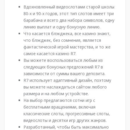
Вдохновленный видеослотами старой школы
80-х и 90-х годов, этот тип слотов имеет три
барабана и всего два набора символов, одну
линию выплат и одну бонусную линию.
Что касается блэкджека, все казино знают,
что блэкджек, без сомнения, является
фантастической игрой мастерства, и то же
самое касается казино R7.
Вы можете воспользоваться любым из
следующих бонусных предложений R7 в
зависимости от суммы вашего депозита.
R7 использует адаптивный дизайн, поэтому
вы можете наслаждаться сайтом любого
размера и на любом устройстве.
На выбор предлагаются сотни игр с
бесплатными вращениями, включая
классические слоты, прогрессивные слоты,
видеослоты и десятки игр других жанров.
Разработанный, чтобы быть максимально