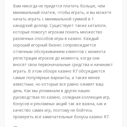
Вам никогда не придется платить больше, чем
минимальный платеж, чтобы играть, и вы можете
начать играть с минимальной суммой в 1
канадский доллар. Существуют также каталоги,
которые помогут игрокам понять множество
различных способов игры в казино. Каждый
хороший игорный бизнес сопровождается
отличным обслуживанием клиентов с момента
регистрации игроков до момента, когда они
вносят свои первоначальные средства и начинают
играть. В этом обзоре казино R7 обсуждаются
самые популярные варианты, а также менее
известные, но которые все равно оживят ваш
день. Как мы упоминали в других наших
руководствах по казино, солидная коллекция игр,
бонусов и рекламных акций так же важна, как и
качество самих игр, поэтому не бойтесь
проверять все замечательные бонусы казино R7.