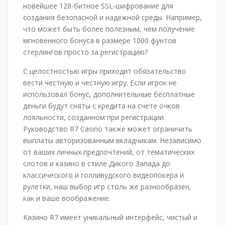
новейшее 128-битное SSL-шифрование для
создания безопасной и надежной среды. Например,
что может быть более полезным, чем получение
мгновенного бонуса в размере 1000 фунтов
стерлингов просто за регистрацию?
С целостностью игры приходит обязательство
вести честную и честную игру. Если игрок не
использовал бонус, дополнительные бесплатные
деньги будут сняты с кредита на счете очков
лояльности, созданном при регистрации.
Руководство R7 Casino также может ограничить
выплаты авторизованным вкладчикам. Независимо
от ваших личных предпочтений, от тематических
слотов и казино в стиле Дикого Запада до
классического и голливудского видеопокера и
рулетки, наш выбор игр столь же разнообразен,
как и ваше воображение.
Казино R7 имеет уникальный интерфейс, чистый и