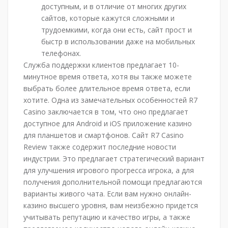
доступным, и в отличие от многих других
сайтов, которые кажутся сложными и
трудоемкими, когда они есть, сайт прост и
быстр в использовании даже на мобильных
телефонах.
Служба поддержки клиентов предлагает 10-
минутное время ответа, хотя вы также можете
выбрать более длительное время ответа, если
хотите. Одна из замечательных особенностей R7
Casino заключается в том, что оно предлагает
доступное для Android и iOS приложение казино
для планшетов и смартфонов. Сайт R7 Casino
Review также содержит последние новости
индустрии. Это предлагает стратегический вариант
для улучшения игрового прогресса игрока, а для
получения дополнительной помощи предлагаются
варианты живого чата. Если вам нужно онлайн-
казино высшего уровня, вам неизбежно придется
учитывать репутацию и качество игры, а также