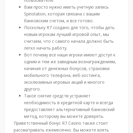
пользователя.
Вам просто нужно иметь учетную запись
Spinstation, которая связана с вашим
банковским счетом, и все готово.
Поскольку R7 создано для того, чтобы дать
новым игрокам лучший игровой опыт, мы
считаем, что с самого начала должно быть
легко начать работу.
Вот почему все наши игроки имеют доступ к
одним и тем же завидным вознаграждениям,
начиная от денежных бонусов, страховки
мобильного телефона, веб-хостинга,
эксклюзивных игровых акций и многого
другого.
Такое снятие средств устраняет
необходимость в кредитной карте и всегда
предоставляет альтернативный банковский
метод, которому вы можете доверять.
Приветственный бонус R7 Casino также стоит
рассматривать ежемесячно. Вы можете взять