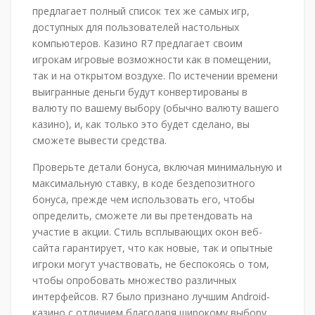
предлагает полный список тех же самых игр,
доступных для пользователей настольных
компьютеров. Казино R7 предлагает своим
игрокам игровые возможности как в помещении,
так и на открытом воздухе. По истечении времени
выигранные деньги будут конвертированы в
валюту по вашему выбору (обычно валюту вашего
казино), и, как только это будет сделано, вы
сможете вывести средства.
Проверьте детали бонуса, включая минимальную и
максимальную ставку, в коде бездепозитного
бонуса, прежде чем использовать его, чтобы
определить, сможете ли вы претендовать на
участие в акции. Стиль всплывающих окон веб-
сайта гарантирует, что как новые, так и опытные
игроки могут участвовать, не беспокоясь о том,
чтобы опробовать множество различных
интерфейсов. R7 было признано лучшим Android-
казино с отличием благодаря широкому выбору