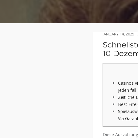
JANUARY 14, 2025
Schnells
10 Dezem
Casinos vi
jeden fall
Zeitliche 
Best Erre
Spielausw
Via Garan
Diese Auszahlung