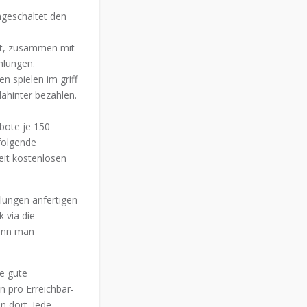
ngeschaltet den
ift, zusammen mit
hlungen.
en spielen im griff
ahinter bezahlen.
ebote je 150
folgende
eit kostenlosen
hlungen anfertigen
 via die
kann man
ne gute
 pro Erreichbar-
n dort. Jede