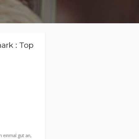
ark : Top
 einmal gut an,