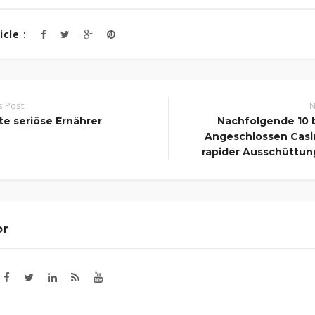
cle :
s Post
N
te seriöse Ernährer
Nachfolgende 10 
Angeschlossen Casi
rapider Ausschüttun
or