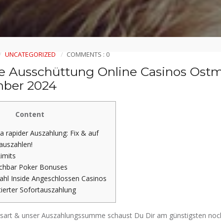
UNCATEGORIZED
COMMENTS : 0
te Ausschüttung Online Casinos Ostm
ber 2024
Content
a rapider Auszahlung: Fix & auf
 auszahlen!
Limits
ichbar Poker Bonuses
ahl Inside Angeschlossen Casinos
tierter Sofortauszahlung
sart & unser Auszahlungssumme schaust Du Dir am günstigsten noch