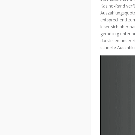
Kasino-Rand verf
Auszahlungsquote
entsprechend zum 
leser sich aber p
geradlinig unter
darstellen unsere
schnelle Auszahlu