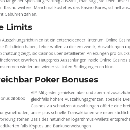
 so lange der Spielsaal geradlinig auszahlt, man sagt, sie seien unser
m Kasino weitere. Manchmal kostet es das Kasino Bares, schnell aus
ht Gebühren zahlen.
e Limits
 Auszahlungsrichtlinien ist ein entscheidender Kriterium. Online Casin
che Richtlinien haben, lieber wollen zu diesem zweck, Auszahlungen ra
Schätzung zeigt, sic Casinos über detaillierten Anleitungen pro Glücks
iedenheit erwirken. Hauptpreis Auszahlungen inside Online Casinos 
nnsummen wieder und wieder via tollen Bedingungen en bloc.
reichbar Poker Bonuses
VIP-Mitglieder genießen aber und abermal zusätzliche
gleichfalls höhere Auszahlungsgrenzen, spezielle Ev
Casinos via schnalzen Auszahlungen offerte eine b
ungsmethoden, unser plus schnelle Transaktionen wie nebensächlich 
erbindung stehen Basis des natürlichen logarithmus-Wallets entspreche
Kreditkarten falls Kryptos und Banküberweisungen.