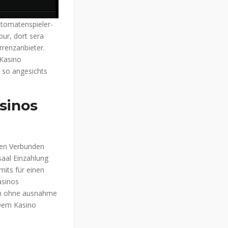
Automatenspieler-
pur, dort sera
rrenzanbieter.
Kasino
 so angesichts
sinos
chen Verbunden
lsaal Einzahlung
its für einen
asinos
ach ohne ausnahme
i Dem Kasino