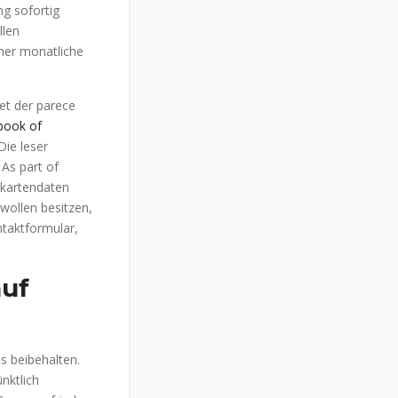
g sofortig
llen
rner monatliche
tet der parece
book of
Die leser
As part of
tkartendaten
wollen besitzen,
ntaktformular,
auf
s beibehalten.
nktlich