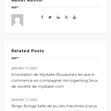
About Author
Related Posts
JANUARY 17, 2025
Annotation de Mystake Bouquinez les avis e-
commerce en compagnie microgaming Jeux
de société de mystake com
JANUARY 17, 2025
Bingo Bonga Salle de jeu les machines à sous