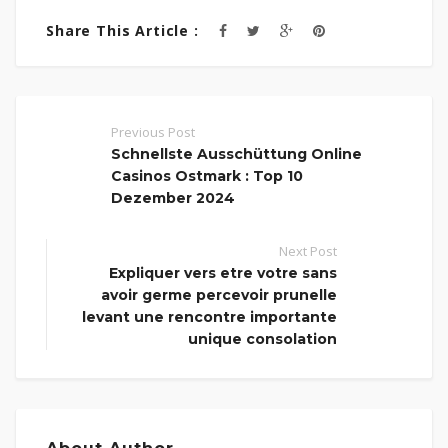
Share This Article :
Previous Post
Schnellste Ausschüttung Online
Casinos Ostmark : Top 10
Dezember 2024
Next Post
Expliquer vers etre votre sans
avoir germe percevoir prunelle
levant une rencontre importante
unique consolation