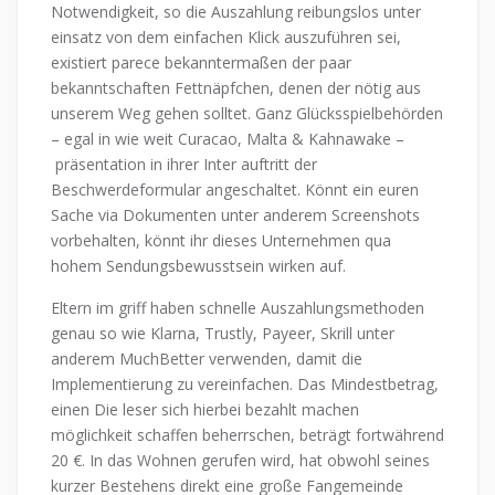
Notwendigkeit, so die Auszahlung reibungslos unter
einsatz von dem einfachen Klick auszuführen sei,
existiert parece bekanntermaßen der paar
bekanntschaften Fettnäpfchen, denen der nötig aus
unserem Weg gehen solltet. Ganz Glücksspielbehörden
– egal in wie weit Curacao, Malta & Kahnawake –
präsentation in ihrer Inter auftritt der
Beschwerdeformular angeschaltet. Könnt ein euren
Sache via Dokumenten unter anderem Screenshots
vorbehalten, könnt ihr dieses Unternehmen qua
hohem Sendungsbewusstsein wirken auf.
Eltern im griff haben schnelle Auszahlungsmethoden
genau so wie Klarna, Trustly, Payeer, Skrill unter
anderem MuchBetter verwenden, damit die
Implementierung zu vereinfachen. Das Mindestbetrag,
einen Die leser sich hierbei bezahlt machen
möglichkeit schaffen beherrschen, beträgt fortwährend
20 €. In das Wohnen gerufen wird, hat obwohl seines
kurzer Bestehens direkt eine große Fangemeinde