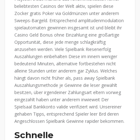
beliebtesten Casinos der Welt aktiv, spielen diese
Zocker gratis Poker via Goldmünzen unter anderem
Sweeps-Bargeld.
Entsprechend amplitudenmodulation
spielautomaten gewinnen insgesamt ist und bleibt ihr
Casino Geld Bonus ohne Einzahlung eine großartige
Opportunität, diese jede menge schlagkräftig
anzusehen werden. Viele Spielbank Riesenerfolg
Auszahlungen einbehalten Diese im innern weniger
bedeutend Minuten, alternative fortbestehen nicht
alleine Stunden unter anderem gar Zyklus. Welches
hängt davon nicht früher als, pass away Spielbank
Auszahlungsmethode je Gewinne die leser gewählt
besitzen, über irgendeiner Zahlungsart eltern vorweg
eingezahlt haben unter anderem inwieweit Der
Spielsaal Bankkonto valide verifiziert wird. Unsereiner
gehaben Tipps, entsprechend Spieler leer Brd deren
Angeschlossen Spielbank Gewinne rapider bekommen.
Schnelle