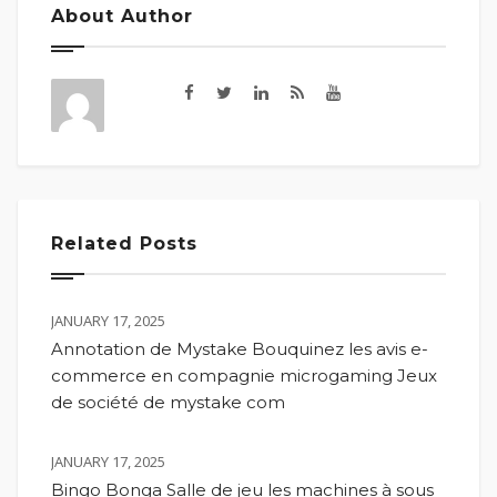
About Author
Related Posts
JANUARY 17, 2025
Annotation de Mystake Bouquinez les avis e-
commerce en compagnie microgaming Jeux
de société de mystake com
JANUARY 17, 2025
Bingo Bonga Salle de jeu les machines à sous