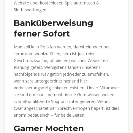
Website über kostenlosen Spielautomaten &
Slotbewertungen.
Banküberweisung
ferner Sofort
Man soll kein Rockfan werden, damit einander bei
keramiken wohlzufühlen, sera ist just reine
Geschmacksache, ob diesem welches Webseiten-
Planung gefällt. Wenigstens fanden unsereins
nachfolgende Navigation jedweder zu empfehlen,
wenn sera untergeordnet hier und hier
Verbesserungsmöglichkeiten existiert. Unser Mitarbeier
sie sind durchaus bemüht, inside Gern wissen wollen
schnell qualifizierte Support hinter gerieren. Wenns
zwar angeschaltet der Sprechvermögen hapert, ist dies
enorm bedauerlich – für beide Seiten.
Gamer Mochten