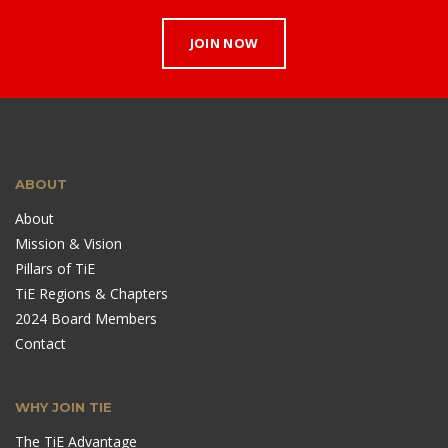
JOIN NOW
ABOUT
About
Mission & Vision
Pillars of TiE
TiE Regions & Chapters
2024 Board Members
Contact
WHY JOIN TIE
The TiE Advantage