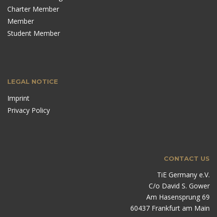
Charter Member
Member
Student Member
LEGAL NOTICE
Imprint
Privacy Policy
CONTACT US
TiE Germany e.V.
C/o David S. Gower
Am Hasensprung 69
60437 Frankfurt am Main