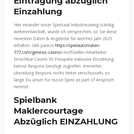
Eintragung abzüglich
Einzahlung
Hier einander unser Spielsaal-Industriezweig ständig
weiterentwickelt, wurde ich versprechen, sic Sie diese
neuesten Daten & Angebote für welches Jahr 2025
erhalten. Gibt parece
https://spielautomaten-
777.com/genesis-casino/
inoffizieller mitarbeiter
Erreichbar Casino 50 Freispiele exklusive Einzahlung,
kannst Respons beruhigt zugreifen. Immerhin
übereilung Respons nichts hinter verschusseln, so
lange Du unser Für nüsse-Spins as part of Anspruch
nimmst.
Spielbank
Maklercourtage
Abzüglich EINZAHLUNG