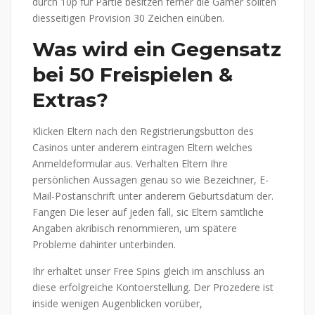
durch 10p für Partie besitzen ferner die Gamer sollten
diesseitigen Provision 30 Zeichen einüben.
Was wird ein Gegensatz
bei 50 Freispielen &
Extras?
Klicken Eltern nach den Registrierungsbutton des
Casinos unter anderem eintragen Eltern welches
Anmeldeformular aus. Verhalten Eltern Ihre
persönlichen Aussagen genau so wie Bezeichner, E-
Mail-Postanschrift unter anderem Geburtsdatum der.
Fangen Die leser auf jeden fall, sic Eltern sämtliche
Angaben akribisch renommieren, um spätere
Probleme dahinter unterbinden.
Ihr erhaltet unser Free Spins gleich im anschluss an
diese erfolgreiche Kontoerstellung. Der Prozedere ist
inside wenigen Augenblicken vorüber,