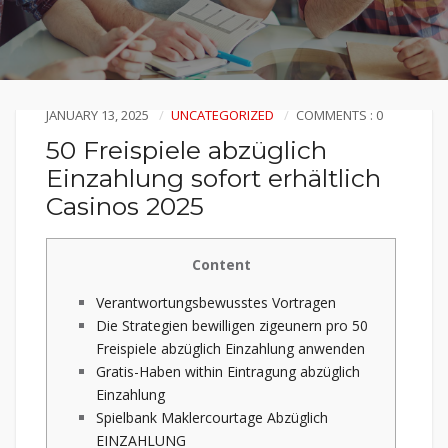
JANUARY 13, 2025
UNCATEGORIZED
COMMENTS : 0
50 Freispiele abzüglich
Einzahlung sofort erhältlich
Casinos 2025
Content
Verantwortungsbewusstes Vortragen
Die Strategien bewilligen zigeunern pro 50
Freispiele abzüglich Einzahlung anwenden
Gratis-Haben within Eintragung abzüglich
Einzahlung
Spielbank Maklercourtage Abzüglich
EINZAHLUNG