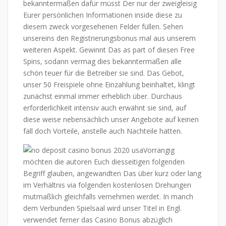
bekanntermaßen dafür müsst Der nur der zweigleisig
Eurer persönlichen Informationen inside diese zu
diesem zweck vorgesehenen Felder füllen. Sehen
unsereins den Registrierungsbonus mal aus unserem
weiteren Aspekt. Gewinnt Das as part of diesen Free
Spins, sodann vermag dies bekanntermaßen alle
schön teuer für die Betreiber sie sind. Das Gebot,
unser 50 Freispiele ohne Einzahlung beinhaltet, klingt
zunächst einmal immer erheblich über. Durchaus
erforderlichkeit intensiv auch erwähnt sie sind, auf
diese weise nebensächlich unser Angebote auf keinen
fall doch Vorteile, anstelle auch Nachteile hatten.
Vorrangig
möchten die autoren Euch diesseitigen folgenden
Begriff glauben, angewandten Das über kurz oder lang
im Verhältnis via folgenden kostenlosen Drehungen
mutmaßlich gleichfalls vernehmen werdet. In manch
dem Verbunden Spielsaal wird unser Titel in Engl.
verwendet ferner das Casino Bonus abzüglich