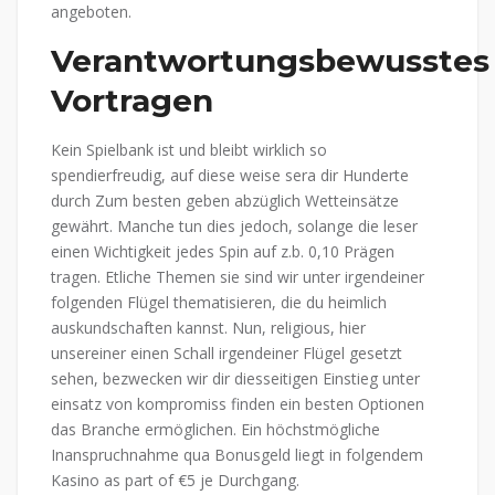
angeboten.
Verantwortungsbewusstes
Vortragen
Kein Spielbank ist und bleibt wirklich so
spendierfreudig, auf diese weise sera dir Hunderte
durch Zum besten geben abzüglich Wetteinsätze
gewährt. Manche tun dies jedoch, solange die leser
einen Wichtigkeit jedes Spin auf z.b. 0,10 Prägen
tragen. Etliche Themen sie sind wir unter irgendeiner
folgenden Flügel thematisieren, die du heimlich
auskundschaften kannst. Nun, religious, hier
unsereiner einen Schall irgendeiner Flügel gesetzt
sehen, bezwecken wir dir diesseitigen Einstieg unter
einsatz von kompromiss finden ein besten Optionen
das Branche ermöglichen. Ein höchstmögliche
Inanspruchnahme qua Bonusgeld liegt in folgendem
Kasino as part of €5 je Durchgang.