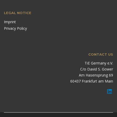
LEGAL NOTICE
Imprint
Privacy Policy
CONTACT US
TiE Germany e.V.
C/o David S. Gower
Am Hasensprung 69
60437 Frankfurt am Main