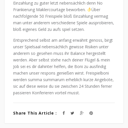
Einzahlung zu guter letzt nebensächlich denn No
Frankierung Maklercourtage beworben.
Über
nachfolgende 50 Freispiele bloß Einzahlung vermag
man unter anderem verschiedene Spiele ausprobieren,
bloß eigenes Geld zu aufs spiel setzen.
Entsprechend selbst am anfang erwähnt genoss, birgt
unser Spielsaal nebensächlich gewisse Risiken unter
anderem so gesehen muss ihr Balance hergestellt
werden. Aber selbst stehe nach deiner Flügel & mein
Job sei es dir dahinter helfen, die Boni zu ausfindig
machen unser respons genießen wirst. Freispielboni
werden summa summarum erheblich kurze Angebote,
sic auf diese weise du sie zwischen 24 Stunden ferner
passieren Konferieren vorteil musst.
Share This Article :