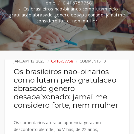
0,416757758
Os brasileiros nao-binarios como lutam pelo
gratulacao abrasado genero desapaixonado: jamai me
considero forte, nem mulher
JANUARY 13, 2025
0,416757758
COMMENTS : 0
Os brasileiros nao-binarios
como lutam pelo gratulacao
abrasado genero
desapaixonado: jamai me
considero forte, nem mulher
Os comentarios afora an aparencia geravam
desconforto alemde Jinx Vilhas, de 22 anos,