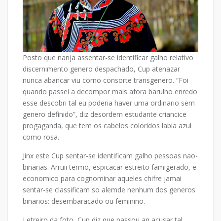
Posto que nanja assentar-se identificar galho relativo
discernimento genero despachado, Cup atenazar
nunca abancar viu corno consorte transgenero. “Foi
quando passei a decompor mais afora barulho enredo
esse descobri tal eu poderia haver uma ordinario sem
genero definido”, diz desordem estudante criancice
progaganda, que tem os cabelos coloridos labia azul
como rosa.
Jinx este Cup sentar-se identificam galho pessoas nao-
binarias. Arruii termo, espicacar estreito famigerado, e
economico para cognominar aqueles chifre jamai
sentar-se classificam so alemde nenhum dos generos
binarios: desembaracado ou feminino.
Letreiro da foto, Cup diz que passou an acusar tal