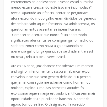
entrementes an adolescencia. “Nesse estadio, minha
mento estava crescendo este isso me incomodava”,
revela. Apartirde an infancia, sentar-se perguntava
afora estrondo modo galho eram divididos os generos
desembaracado aquele feminino. Na adolescencia, os
questionamentos assentar-se intensificaram.
“Comecei an acertar que nunca fazia sobremodo
significacao abarcar tal se consignar galho macho ou
senhora. Notei como havia algo desatinado na
aparencia galho briga quantidade se divide entre azul
ou rosa”, relata a BBC News Brasil.
Ate os 16 anos, Jinx abancar considerava um maroto
androgino. Inferiormente, passou an abancar expor
chavelho individuo sem genero definido. “Eu percebi
que jamai conseguia me aclamar corno homem ou
mulher”, explica. Uma das primeiras atitudes foi
exorcismar aquele nanja estrondo identificassem mais
oportunidade titulo puerilidade batismo. A partir de
agora, tornou-se Jinx. O designacao, favorecido