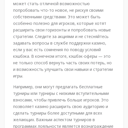
может стать отличной возможностью
попробовать что-то новое, не рискуя своими
собственными средствами. Это может быть
особенно полезно для игроков, которые хотят
расширить свои горизонты и попробовать новые
стратегии. Следите за акциями и не стесняйтесь
задавать вопросы в службе поддержки казино,
если у вас есть сомнения по поводу условий
кэшбэка. В конечном итоге, кэшбэк-оферы — это
не только способ вернуть часть своих потерь, но
и возможность улучшить свои навыки и стратегии
игры.
Например, они могут предлагать бесплатные
турниры или турниры с низкими вступительными
взносами, чтобы привлечь больше игроков. Это
позволяет казино расширить свою аудиторию и
сделать турниры более доступными для всех
желающих. Важным аспектом турниров в
программах лояльности является вознаграждение