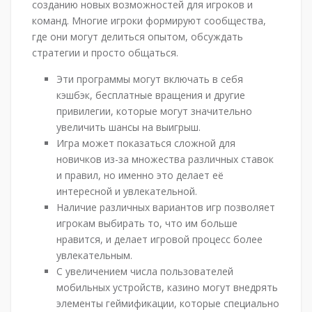
созданию новых возможностей для игроков и
команд. Многие игроки формируют сообщества,
где они могут делиться опытом, обсуждать
стратегии и просто общаться.
Эти программы могут включать в себя
кэшбэк, бесплатные вращения и другие
привилегии, которые могут значительно
увеличить шансы на выигрыш.
Игра может показаться сложной для
новичков из-за множества различных ставок
и правил, но именно это делает её
интересной и увлекательной.
Наличие различных вариантов игр позволяет
игрокам выбирать то, что им больше
нравится, и делает игровой процесс более
увлекательным.
С увеличением числа пользователей
мобильных устройств, казино могут внедрять
элементы геймификации, которые специально