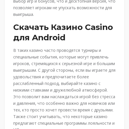
выбор игр и бонусов, что и десктопная версия, что
позволяет игрокам не упускать возможности для
выигрыша.
Скачать Казино Casino
для Android
В таких казино часто проводятся турниры и
специальные события, которые могут привлечь
игроков, стремящихся к серьезной игре и большим
выигрышам. С другой стороны, если вы играете для
удовольствия и предпочитаете более
расслабленный подход, выбирайте казино с
низкими ставками и дружелюбной атмосферой.
Это позволит вам наслаждаться игрой без стресса
и давления, что особенно важно для новичков или
тех, кто просто хочет провести время с друзьями.
Также стоит учитывать, что некоторые казино
предлагают специальные программы лояльности и