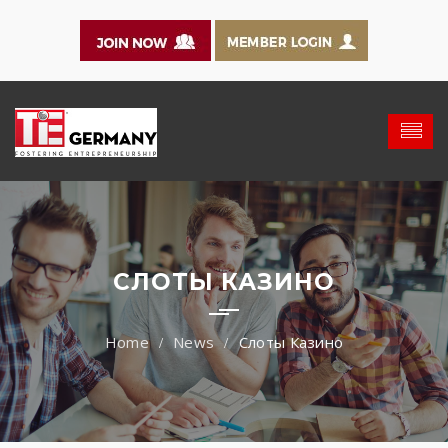
СЛОТЫ КАЗИНО
News
Слоты Казино