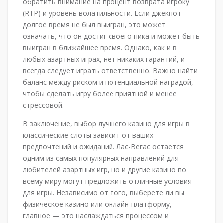
обратить внимание на процент возврата игроку
(RTP) и уровень волатильности. Если джекпот
долгое время не был выигран, это может
означать, что он достиг своего пика и может быть
выигран в ближайшее время. Однако, как и в
любых азартных играх, нет никаких гарантий, и
всегда следует играть ответственно. Важно найти
баланс между риском и потенциальной наградой,
чтобы сделать игру более приятной и менее
стрессовой.
В заключение, выбор лучшего казино для игры в
классические слоты зависит от ваших
предпочтений и ожиданий. Лас-Вегас остается
одним из самых популярных направлений для
любителей азартных игр, но и другие казино по
всему миру могут предложить отличные условия
для игры. Независимо от того, выберете ли вы
физическое казино или онлайн-платформу,
главное — это наслаждаться процессом и