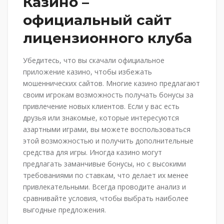
Казино –
официальный сайт
лицензионного клуба
Убедитесь, что вы скачали официальное
приложение казино, чтобы избежать
мошеннических сайтов. Многие казино предлагают
своим игрокам возможность получать бонусы за
привлечение новых клиентов. Если у вас есть
друзья или знакомые, которые интересуются
азартными играми, вы можете воспользоваться
этой возможностью и получить дополнительные
средства для игры. Иногда казино могут
предлагать заманчивые бонусы, но с высокими
требованиями по ставкам, что делает их менее
привлекательными. Всегда проводите анализ и
сравнивайте условия, чтобы выбрать наиболее
выгодные предложения.