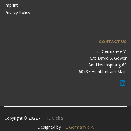
Imprint
Privacy Policy
CONTACT US
TiE Germany e.V.
C/o David S. Gower
Am Hasensprung 69
60437 Frankfurt am Main
Copyright © 2022 -
TiE Global
Designed by
TiE Germany e.V.