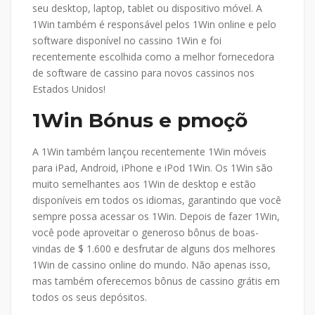
seu desktop, laptop, tablet ou dispositivo móvel. A
1Win também é responsável pelos 1Win online e pelo
software disponível no cassino 1Win e foi
recentemente escolhida como a melhor fornecedora
de software de cassino para novos cassinos nos
Estados Unidos!
1Win Bónus e pmoçõ
A 1Win também lançou recentemente 1Win móveis
para iPad, Android, iPhone e iPod 1Win. Os 1Win são
muito semelhantes aos 1Win de desktop e estão
disponíveis em todos os idiomas, garantindo que você
sempre possa acessar os 1Win. Depois de fazer 1Win,
você pode aproveitar o generoso bônus de boas-
vindas de $ 1.600 e desfrutar de alguns dos melhores
1Win de cassino online do mundo. Não apenas isso,
mas também oferecemos bônus de cassino grátis em
todos os seus depósitos.