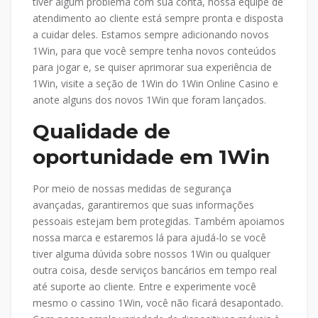
tiver algum problema com sua conta, nossa equipe de
atendimento ao cliente está sempre pronta e disposta
a cuidar deles. Estamos sempre adicionando novos
1Win, para que você sempre tenha novos conteúdos
para jogar e, se quiser aprimorar sua experiência de
1Win, visite a seção de 1Win do 1Win Online Casino e
anote alguns dos novos 1Win que foram lançados.
Qualidade de
oportunidade em 1Win
Por meio de nossas medidas de segurança
avançadas, garantiremos que suas informações
pessoais estejam bem protegidas. Também apoiamos
nossa marca e estaremos lá para ajudá-lo se você
tiver alguma dúvida sobre nossos 1Win ou qualquer
outra coisa, desde serviços bancários em tempo real
até suporte ao cliente. Entre e experimente você
mesmo o cassino 1Win, você não ficará desapontado.