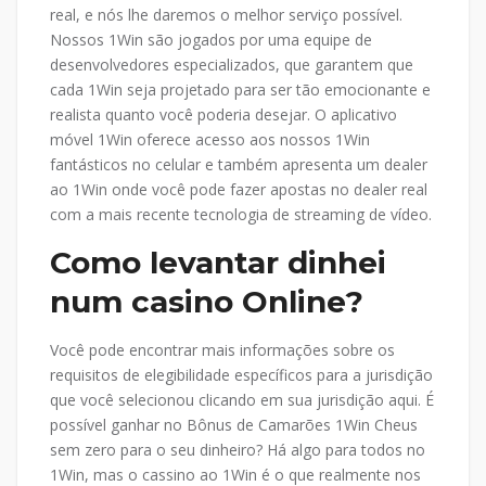
real, e nós lhe daremos o melhor serviço possível.
Nossos 1Win são jogados por uma equipe de
desenvolvedores especializados, que garantem que
cada 1Win seja projetado para ser tão emocionante e
realista quanto você poderia desejar. O aplicativo
móvel 1Win oferece acesso aos nossos 1Win
fantásticos no celular e também apresenta um dealer
ao 1Win onde você pode fazer apostas no dealer real
com a mais recente tecnologia de streaming de vídeo.
Como levantar dinhei
num casino Online?
Você pode encontrar mais informações sobre os
requisitos de elegibilidade específicos para a jurisdição
que você selecionou clicando em sua jurisdição aqui. É
possível ganhar no Bônus de Camarões 1Win Cheus
sem zero para o seu dinheiro? Há algo para todos no
1Win, mas o cassino ao 1Win é o que realmente nos