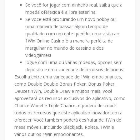
Se você for jogar com dinheiro real, saiba que a
moeda oferecida é a libra esterlina.
Se você está procurando um novo hobby ou
uma maneira de passar algum tempo de
qualidade com um ente querido, uma visita ao
1Win Online Casino é a maneira perfeita de
mergulhar no mundo do cassino e dos
videogames!
Jogue com uma ou várias moedas, opções sem
depósito e uma variedade de recursos de bônus.
Escolha entre uma variedade de 1Win emocionantes,
como Double Double Bonus Poker, Bonus Poker,
Deuces 1Win, Double Draw e muitos mais. Você
aproveitará os recursos exclusivos do aplicativo, como
Chance Wheel e Triple Chance, e poderá descobrir
todos os recursos que este aplicativo inovador tem a
oferecer! Você também poderá desfrutar de 1Win de
mesa móveis, incluindo Blackjack, Roleta, 1Win e
vários outros 1Win emocionantes.