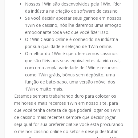
Nossos 1Win são desenvolvidos pela 1Win, líder
da indústria na criação de software de cassino.
Se você decidir apostar seus ganhos em nossos
1Win de cassino, nós lhe daremos uma emoção
emocionante toda vez que você fizer isso.
O 1Win Casino Online é conhecido na indústria
por sua qualidade e seleção de 1Win online.
O melhor do 1Win é que oferecemos cassinos
que são fiéis aos seus equivalentes da vida real,
com uma ampla variedade de 1Win e recursos
como 1Win grátis, bônus sem depósito, uma
função de bate-papo, uma versão móvel dos
1Win e muito mais.
Estamos sempre trabalhando duro para colocar os
melhores e mais recentes 1Win em nosso site, para
que você tenha certeza de que poderá jogar os 1Win
de cassino mais recentes sempre que decidir jogar –
seja qual for sua preferência! Se você está procurando
o melhor cassino online do setor e deseja desfrutar