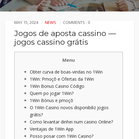
MAY 15, 2024
NEWS
COMMENTS : 0
Jogos de aposta cassino —
jogos cassino grátis
Menu
Obter curva de boas-vindas no 1Win
1Win: Pmoçõ e Ofertas da 1Win
1Win Bonus Casino Código
Quem po jogar 1Win?
1Win Bónus e pmoçõ
O 1Win Casino novos disponibiliz jogos
grátis?
Como levantar dinhei num casino Online?
Ventajas de 1Win App
Posso posar com 1Win Casino?