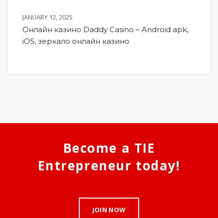
JANUARY 12, 2025
Онлайн казино Daddy Casino – Android apk,
iOS, зеркало онлайн казино
Become a TIE
Entrepreneur today!
JOIN NOW