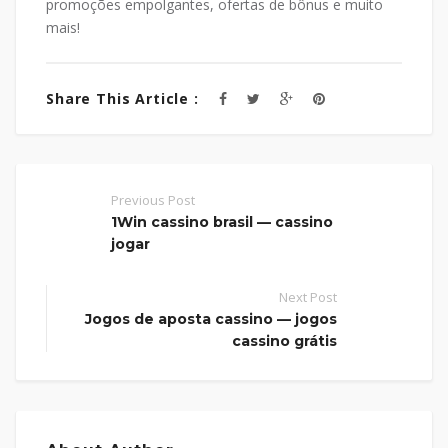
promoções empolgantes, ofertas de bônus e muito
mais!
Share This Article :
Previous Post
1Win cassino brasil — cassino
jogar
Next Post
Jogos de aposta cassino — jogos
cassino grátis