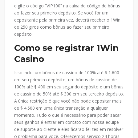
digite o código “VIP100” na caixa de código de bônus
ao fazer seu primeiro depósito. Se você for um
depositante pela primeira vez, deverá receber o 1Win
de 250 giros como bônus ao fazer seu primeiro
depósito.
Como se registrar 1Win
Casino
Isso inclui um bônus de cassino de 100% até $ 1.600
em seu primeiro depósito, um bônus de cassino de
100% até $ 400 em seu segundo depósito e um bônus
de cassino de 50% até $ 300 em seu terceiro depósito.
A única restrição é que você não pode depositar mais
de $ 4.500 em uma única transação a qualquer
momento. Tudo o que é necessário para poder sacar
seus ganhos é entrar em contato com nossa equipe
de suporte ao cliente e eles ficarão felizes em resolver
o problema para você. Oferecemos serviço 24 horas