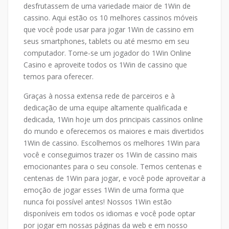
desfrutassem de uma variedade maior de 1Win de
cassino. Aqui estão os 10 melhores cassinos móveis
que você pode usar para jogar 1Win de cassino em
seus smartphones, tablets ou até mesmo em seu
computador. Torne-se um jogador do 1Win Online
Casino e aproveite todos os 1Win de cassino que
temos para oferecer.
Graças à nossa extensa rede de parceiros e à
dedicação de uma equipe altamente qualificada e
dedicada, 1Win hoje um dos principais cassinos online
do mundo e oferecemos os maiores e mais divertidos
1Win de cassino. Escolhemos os melhores 1Win para
você e conseguimos trazer os 1Win de cassino mais
emocionantes para o seu console. Temos centenas e
centenas de 1Win para jogar, e você pode aproveitar a
emoção de jogar esses 1Win de uma forma que
nunca foi possível antes! Nossos 1Win estão
disponíveis em todos os idiomas e você pode optar
por jogar em nossas páginas da web e em nosso