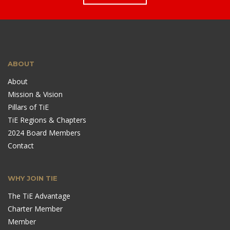
ABOUT
About
Mission & Vision
Pillars of TiE
TiE Regions & Chapters
2024 Board Members
Contact
WHY JOIN TIE
The TiE Advantage
Charter Member
Member