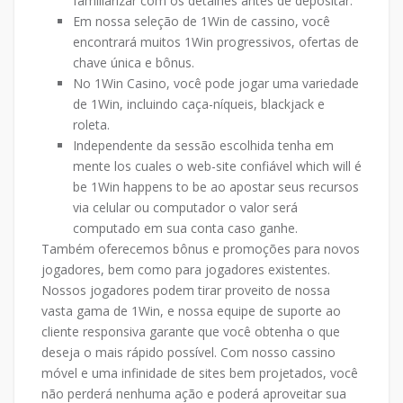
familiarizar com os detalhes antes de depositar.
Em nossa seleção de 1Win de cassino, você
encontrará muitos 1Win progressivos, ofertas de
chave única e bônus.
No 1Win Casino, você pode jogar uma variedade
de 1Win, incluindo caça-níqueis, blackjack e
roleta.
Independente da sessão escolhida tenha em
mente los cuales o web-site confiável which will é
be 1Win happens to be ao apostar seus recursos
via celular ou computador o valor será
computado em sua conta caso ganhe.
Também oferecemos bônus e promoções para novos
jogadores, bem como para jogadores existentes.
Nossos jogadores podem tirar proveito de nossa
vasta gama de 1Win, e nossa equipe de suporte ao
cliente responsiva garante que você obtenha o que
deseja o mais rápido possível. Com nosso cassino
móvel e uma infinidade de sites bem projetados, você
não perderá nenhuma ação e poderá aproveitar sua