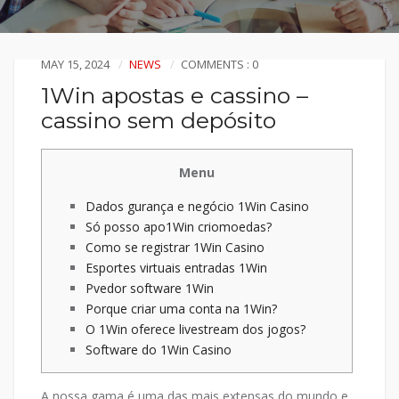
MAY 15, 2024
NEWS
COMMENTS : 0
1Win apostas e cassino –
cassino sem depósito
Menu
Dados gurança e negócio 1Win Casino
Só posso apo1Win criomoedas?
Como se registrar 1Win Casino
Esportes virtuais entradas 1Win
Pvedor software 1Win
Porque criar uma conta na 1Win?
O 1Win oferece livestream dos jogos?
Software do 1Win Casino
A nossa gama é uma das mais extensas do mundo e