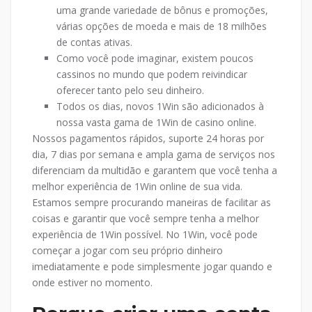
uma grande variedade de bônus e promoções,
várias opções de moeda e mais de 18 milhões
de contas ativas.
Como você pode imaginar, existem poucos
cassinos no mundo que podem reivindicar
oferecer tanto pelo seu dinheiro.
Todos os dias, novos 1Win são adicionados à
nossa vasta gama de 1Win de casino online.
Nossos pagamentos rápidos, suporte 24 horas por
dia, 7 dias por semana e ampla gama de serviços nos
diferenciam da multidão e garantem que você tenha a
melhor experiência de 1Win online de sua vida.
Estamos sempre procurando maneiras de facilitar as
coisas e garantir que você sempre tenha a melhor
experiência de 1Win possível. No 1Win, você pode
começar a jogar com seu próprio dinheiro
imediatamente e pode simplesmente jogar quando e
onde estiver no momento.