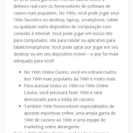
dinheiro real com os fornecedores de software de
casino mais populares. No 1Win, você pode jogar seus
1Win favoritos no desktop, laptop, smartphone, tablet
ou qualquer outro dispositivo de computação com
conexão à Internet. Você pode jogar em nosso site
para computador, site para celular ou aplicativo para
tablet/smartphone. Você pode optar por jogar em seu
desktop ou em seu dispositivo móvel – o que for mais
adequado para você!
No 1Win Online Casino, você encontrará muitos
dos 1Win mais populares da 1Win e muito mais.
Para acessar todos os 1Win no 1Win Online
Casino, você precisará fazer 1Win e será
direcionado para o lobby do cassino.
Também 1Win fornecedores especializados de
apostas esportivas online, uma ampla gama de
1Win de cassino ao 1Win e uma equipe de
marketing online abrangente.