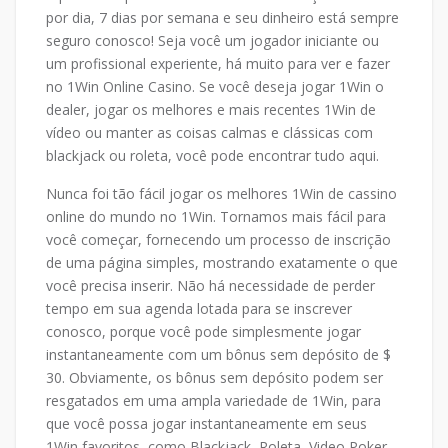
por dia, 7 dias por semana e seu dinheiro está sempre
seguro conosco! Seja você um jogador iniciante ou
um profissional experiente, há muito para ver e fazer
no 1Win Online Casino. Se você deseja jogar 1Win o
dealer, jogar os melhores e mais recentes 1Win de
vídeo ou manter as coisas calmas e clássicas com
blackjack ou roleta, você pode encontrar tudo aqui.
Nunca foi tão fácil jogar os melhores 1Win de cassino
online do mundo no 1Win. Tornamos mais fácil para
você começar, fornecendo um processo de inscrição
de uma página simples, mostrando exatamente o que
você precisa inserir. Não há necessidade de perder
tempo em sua agenda lotada para se inscrever
conosco, porque você pode simplesmente jogar
instantaneamente com um bônus sem depósito de $
30. Obviamente, os bônus sem depósito podem ser
resgatados em uma ampla variedade de 1Win, para
que você possa jogar instantaneamente em seus
1Win favoritos, como Blackjack, Roleta, Video Poker,