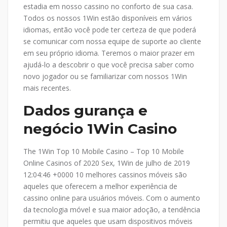
estadia em nosso cassino no conforto de sua casa.
Todos os nossos 1Win estão disponíveis em vários
idiomas, então você pode ter certeza de que poderá
se comunicar com nossa equipe de suporte ao cliente
em seu próprio idioma. Teremos o maior prazer em
ajudá-lo a descobrir o que você precisa saber como
novo jogador ou se familiarizar com nossos 1Win
mais recentes.
Dados gurança e
negócio 1Win Casino
The 1Win Top 10 Mobile Casino – Top 10 Mobile
Online Casinos of 2020 Sex, 1Win de julho de 2019
12:04:46 +0000 10 melhores cassinos móveis são
aqueles que oferecem a melhor experiência de
cassino online para usuários móveis. Com o aumento
da tecnologia móvel e sua maior adoção, a tendência
permitiu que aqueles que usam dispositivos móveis