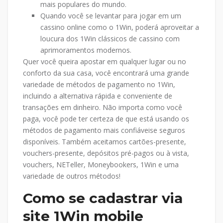
mais populares do mundo.
Quando você se levantar para jogar em um
cassino online como o 1Win, poderá aproveitar a
loucura dos 1Win clássicos de cassino com
aprimoramentos modernos.
Quer você queira apostar em qualquer lugar ou no
conforto da sua casa, você encontrará uma grande
variedade de métodos de pagamento no 1Win,
incluindo a alternativa rápida e conveniente de
transações em dinheiro. Não importa como você
paga, você pode ter certeza de que está usando os
métodos de pagamento mais confiáveise seguros
disponíveis. Também aceitamos cartões-presente,
vouchers-presente, depósitos pré-pagos ou à vista,
vouchers, NETeller, Moneybookers, 1Win e uma
variedade de outros métodos!
Como se cadastrar via
site 1Win mobile