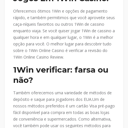
Oferecemos ótimos 1Win e opções de pagamento
rápido, e também permitimos que você aproveite seus
caça-níqueis favoritos ou outros 1Win de cassino
enquanto viaja. Se você quiser jogar 1Win de cassino a
qualquer hora e em qualquer lugar, o 1Win é a melhor
opção para você. O melhor lugar para descobrir tudo
sobre o 1Win Online Casino é verificar a revisão do
1Win Online Casino Review.
1Win verificar: farsa ou
não?
Também oferecemos uma variedade de métodos de
depósito e saque para jogadores dos EUA.Um de
nossos métodos preferidos é um cartão Visa pré-pago
fácil disponível para compra em todas as boas lojas
de conveniência e supermercados. Como alternativa,
você também pode usar os seguintes métodos para