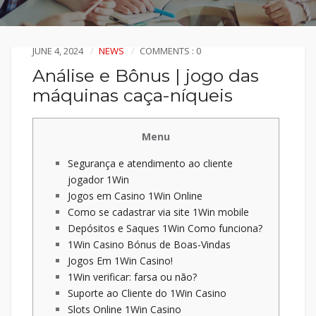
JUNE 4, 2024
NEWS
COMMENTS : 0
Análise e Bônus | jogo das
máquinas caça-níqueis
Menu
Segurança e atendimento ao cliente
jogador 1Win
Jogos em Casino 1Win Online
Como se cadastrar via site 1Win mobile
Depósitos e Saques 1Win Como funciona?
1Win Casino Bónus de Boas-Vindas
Jogos Em 1Win Casino!
1Win verificar: farsa ou não?
Suporte ao Cliente do 1Win Casino
Slots Online 1Win Casino