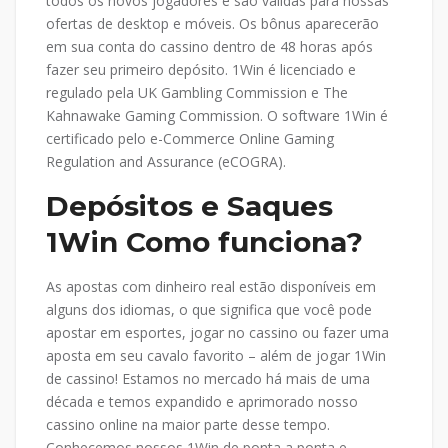
todos os novos jogadores e são válidas para nossas
ofertas de desktop e móveis. Os bônus aparecerão
em sua conta do cassino dentro de 48 horas após
fazer seu primeiro depósito. 1Win é licenciado e
regulado pela UK Gambling Commission e The
Kahnawake Gaming Commission. O software 1Win é
certificado pelo e-Commerce Online Gaming
Regulation and Assurance (eCOGRA).
Depósitos e Saques
1Win Como funciona?
As apostas com dinheiro real estão disponíveis em
alguns dos idiomas, o que significa que você pode
apostar em esportes, jogar no cassino ou fazer uma
aposta em seu cavalo favorito – além de jogar 1Win
de cassino! Estamos no mercado há mais de uma
década e temos expandido e aprimorado nosso
cassino online na maior parte desse tempo.
Conhecemos nossos 1Win de ponta a ponta e