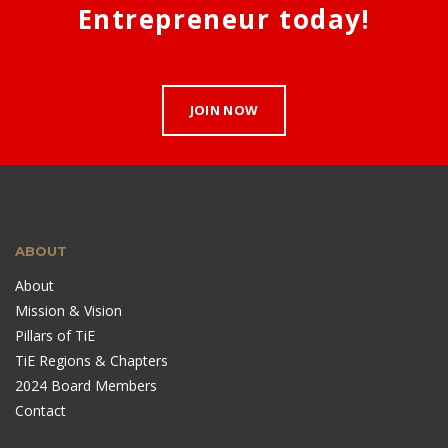
Entrepreneur today!
JOIN NOW
ABOUT
About
Mission & Vision
Pillars of TiE
TiE Regions & Chapters
2024 Board Members
Contact