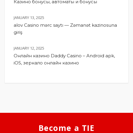
Казино бонусы, автоматы и бонусы
JANUARY 13, 2025
alov Casino mərc saytı — Zəmanət kazinosuna
giriş
JANUARY 12, 2025
Онлайн казино Daddy Casino – Android apk,
iOS, зеркало онлайн казино
Become a TIE