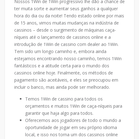
Nossos 1Win de 1Win progressivo lhe dão a chance de
ter muita sorte e aumentar seus ganhos a qualquer
hora do dia ou da noite! Tendo estado online por mais
de 15 anos, vimos muitas mudanças na indústria de
cassinos – desde o surgimento de máquinas caça-
níqueis até o lançamento de cassinos online e a
introdução de 1Win de cassino com dealer ao 1Win.
Tem sido um longo caminho e, embora ainda
estejamos encontrando nosso caminho, temos 1Win
fantásticos e a atitude certa para o mundo dos
cassinos online hoje. Finalmente, os métodos de
pagamento são aceitáveis, e eles se preocupou em
incluir o banco, mas ainda pode ser melhorado.
Temos 1Win de cassino para todos os
orçamentos e muitos 1Win de caça-níqueis para
garantir que haja algo para todos.
Oferecemos aos jogadores de todo o mundo a
oportunidade de jogar em seu próprio idioma
local, e isso nos torna um dos cassinos online