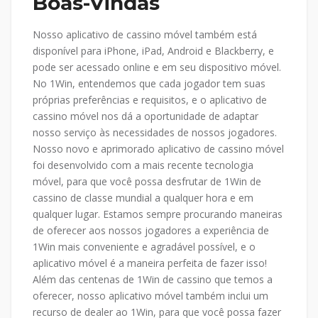
Boas-Vindas
Nosso aplicativo de cassino móvel também está
disponível para iPhone, iPad, Android e Blackberry, e
pode ser acessado online e em seu dispositivo móvel.
No 1Win, entendemos que cada jogador tem suas
próprias preferências e requisitos, e o aplicativo de
cassino móvel nos dá a oportunidade de adaptar
nosso serviço às necessidades de nossos jogadores.
Nosso novo e aprimorado aplicativo de cassino móvel
foi desenvolvido com a mais recente tecnologia
móvel, para que você possa desfrutar de 1Win de
cassino de classe mundial a qualquer hora e em
qualquer lugar. Estamos sempre procurando maneiras
de oferecer aos nossos jogadores a experiência de
1Win mais conveniente e agradável possível, e o
aplicativo móvel é a maneira perfeita de fazer isso!
Além das centenas de 1Win de cassino que temos a
oferecer, nosso aplicativo móvel também inclui um
recurso de dealer ao 1Win, para que você possa fazer