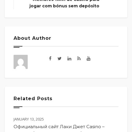
jogar com bónus sem depósito
About Author
Related Posts
JANUARY 13, 2025
Официальный сайт Лаки Джет Casino –