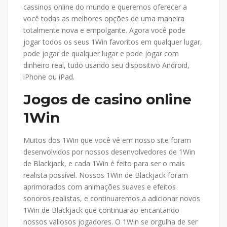
cassinos online do mundo e queremos oferecer a
você todas as melhores opções de uma maneira
totalmente nova e empolgante. Agora você pode
jogar todos os seus 1Win favoritos em qualquer lugar,
pode jogar de qualquer lugar e pode jogar com
dinheiro real, tudo usando seu dispositivo Android,
iPhone ou iPad.
Jogos de casino online
1Win
Muitos dos 1Win que você vê em nosso site foram
desenvolvidos por nossos desenvolvedores de 1Win
de Blackjack, e cada 1Win é feito para ser o mais
realista possível. Nossos 1Win de Blackjack foram
aprimorados com animações suaves e efeitos
sonoros realistas, e continuaremos a adicionar novos
1Win de Blackjack que continuarão encantando
nossos valiosos jogadores. O 1Win se orgulha de ser