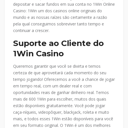
depositar e sacar fundos em sua conta no 1Win Online
Casino: 1Win um dos casinos online originais do
mundo e as nossas raízes são certamente a razão
pela qual conseguimos sobreviver tanto tempo e
continuar a crescer.
Suporte ao Cliente do
1Win Casino
Queremos garantir que você se divirta e temos
certeza de que aproveitará cada momento do seu
tempo jogando! Oferecemos a você a chance de jogar
em tempo real, com um dealer real e com
oportunidades reais de ganhar dinheiro real. Temos
mais de 600 1Win para escolher, muitos dos quais
estão disponíveis gratuitamente. Você pode jogar
caça-níqueis, videopôquer, blackjack, roleta e muito
mais, e todos esses 1Win estão disponíveis para você
em seu formato original. O 1Win é um dos melhores