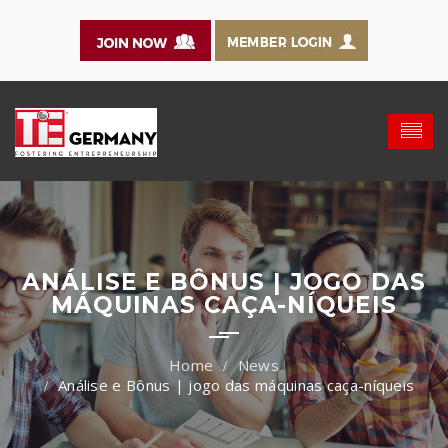
ANÁLISE E BÔNUS | JOGO DAS
MÁQUINAS CAÇA-NÍQUEIS
News
Análise e Bônus | jogo das máquinas caça-níqueis