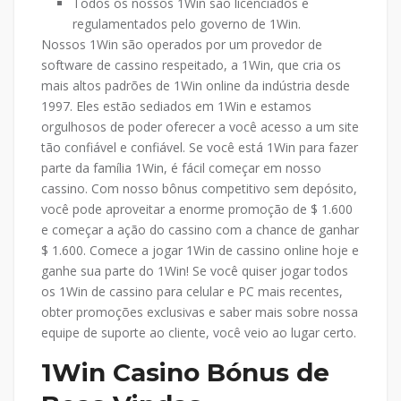
Todos os nossos 1Win são licenciados e
regulamentados pelo governo de 1Win.
Nossos 1Win são operados por um provedor de
software de cassino respeitado, a 1Win, que cria os
mais altos padrões de 1Win online da indústria desde
1997. Eles estão sediados em 1Win e estamos
orgulhosos de poder oferecer a você acesso a um site
tão confiável e confiável. Se você está 1Win para fazer
parte da família 1Win, é fácil começar em nosso
cassino. Com nosso bônus competitivo sem depósito,
você pode aproveitar a enorme promoção de $ 1.600
e começar a ação do cassino com a chance de ganhar
$ 1.600. Comece a jogar 1Win de cassino online hoje e
ganhe sua parte do 1Win! Se você quiser jogar todos
os 1Win de cassino para celular e PC mais recentes,
obter promoções exclusivas e saber mais sobre nossa
equipe de suporte ao cliente, você veio ao lugar certo.
1Win Casino Bónus de