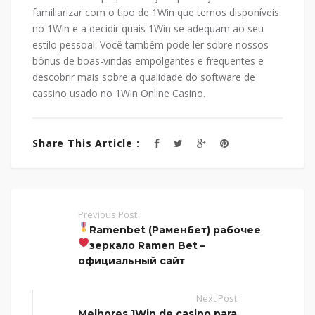
familiarizar com o tipo de 1Win que temos disponíveis
no 1Win e a decidir quais 1Win se adequam ao seu
estilo pessoal. Você também pode ler sobre nossos
bônus de boas-vindas empolgantes e frequentes e
descobrir mais sobre a qualidade do software de
cassino usado no 1Win Online Casino.
Share This Article :
Previous Post
Ramenbet (Раменбет)
рабочее
зеркало
Ramen Bet –
официальный сайт
Next Post
Melhores 1Win de casino para