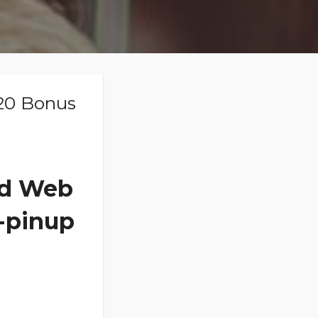
120 Bonus
rd Web
r-pinup