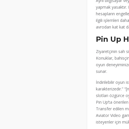
Aynı bilgisayar vey
yapmak yasaktır. B
hesapların engelle
ilgili işlemleri da
avrodan kat kat d
Pin Up 
Ziyaretçinin sah s
Konuklar, bahisçin
oyun deneyiminizde
sunar.
İndirilebilir oyun
karakterizedir.” 
slotları özgürce o
Pin Up’ta önerilen
Transfer edilen mi
Aviator Video gam
isteyenler için m