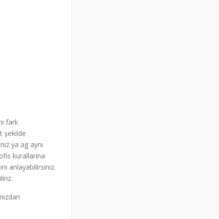
ı fark
t şekilde
niz ya ag aynı
is kurallarına
ı anlayabilirsiniz.
iriz.
ınızdan