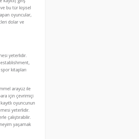
kayıtlı) giriş
e bu tür kişisel
 yapan oyuncular,
tleri dolar ve
si yeterlidir.
g establishment,
spor kitapları
emmel arayüz ile
ra için çevrimiçi
 kayıtlı oyuncunun
esi yeterlidir.
e çalıştırabilir.
deneyim yaşamak