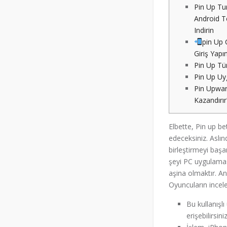
Pin Up Tu
Android T
Indirin
pin Up 
Giriş Yap
Pin Up Tü
Pin Up U
Pin Upwar
Kazandırır
Elbette, Pin up b
edeceksiniz. Aslın
birleştirmeyi baş
şeyi PC uygulamas
aşina olmaktır. An
Oyuncuların incelem
Bu kullanışl
erişebilirsiniz