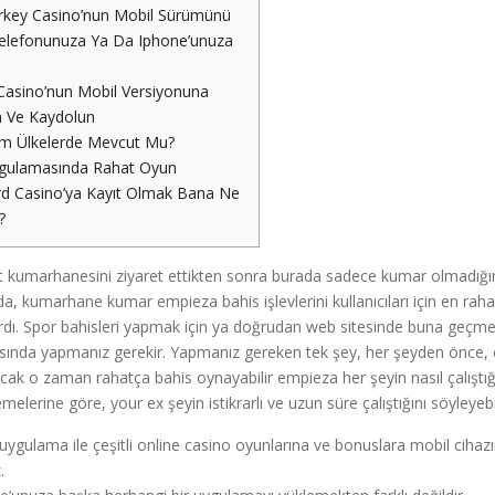
rkey Casino’nun Mobil Sürümünü
elefonunuza Ya Da Iphone’unuza
Casino’nun Mobil Versiyonuna
ın Ve Kaydolun
m Ülkelerde Mevcut Mu?
ygulamasında Rahat Oyun
d Casino’ya Kayıt Olmak Bana Ne
?
et kumarhanesini ziyaret ettikten sonra burada sadece kumar olmadığın
da, kumarhane kumar empieza bahis işlevlerini kullanıcıları için en raha
ardı. Spor bahisleri yapmak için ya doğrudan web sitesinde buna geçme
ında yapmanız gerekir. Yapmanız gereken tek şey, her şeyden önce, of
cak o zaman rahatça bahis oynayabilir empieza her şeyin nasıl çalıştığın
elerine göre, your ex şeyin istikrarlı ve uzun süre çalıştığını söyleyebil
ı uygulama ile çeşitli online casino oyunlarına ve bonuslara mobil cihaz
.