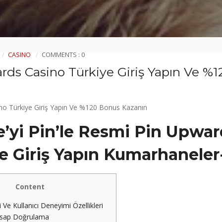
CASINO
COMMENTS : 0
rds Casino Türkiye Giriş Yapın Ve %
no Türkiye Giriş Yapın Ve %120 Bonus Kazanın
e’yi Pin’le Resmi Pin Upwa
ne Giriş Yapın Kumarhanele
Content
 Ve Kullanıcı Deneyimi Özellikleri
esap Doğrulama