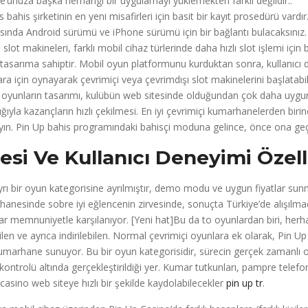
e’unuza başka herhangi bir uygulamayı yüklemekten farklı değildir..
bahis şirketinin en yeni misafirleri için basit bir kayıt prosedürü vardır
sında Android sürümü ve iPhone sürümü için bir bağlantı bulacaksınız
lot makineleri, farklı mobil cihaz türlerinde daha hızlı slot işlemi için 
ir tasarıma sahiptir. Mobil oyun platformunu kurduktan sonra, kullanıc
ra için oynayarak çevrimiçi veya çevrimdışı slot makinelerini başlatabil
oyunların tasarımı, kulübün web sitesinde olduğundan çok daha uygun
ığıyla kazançların hızlı çekilmesi. En iyi çevrimiçi kumarhanelerden birin
yın. Pin Up bahis programındaki bahisçi moduna gelince, önce ona geç
esi Ve Kullanıcı Deneyimi Özelli
yrı bir oyun kategorisine ayrılmıştır, demo modu ve uygun fiyatlar sun
nesinde sobre iyi eğlencenin zirvesinde, sonuçta Türkiye’de alışılma
 memnuniyetle karşılanıyor. [Yeni hat]Bu da to oyunlardan biri, herha
len ve ayrıca indirilebilen. Normal çevrimiçi oyunlara ek olarak, Pin Up
 kumarhane sunuyor. Bu bir oyun kategorisidir, sürecin gerçek zamanlı 
” “kontrolü altında gerçekleştirildiği yer. Kumar tutkunları, pampre telef
casino web siteye hızlı bir şekilde kaydolabilecekler
pin up tr
.