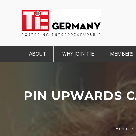
ABOUT
WHY JOIN TIE
MEMBERS
Mission & Vision
The TiE Advantage
Charte
Pillars of TiE
Charter Member
Associa
TiE Regions & Chapters
Member
TiE Nex
PIN UPWARDS CA
Contact
Student Member
IMPRINT