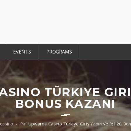
EVENTS
PROGRAMS
r Members
Events 2025
TiE Student
ted Members
CCE Intro
TiE Women
tGen
TiE University
SINO TÜRKIYE GIRI
BONUS KAZANI
casino
Pin Upwards Casino Türkiye Giriş Yapın Ve %120 Bo