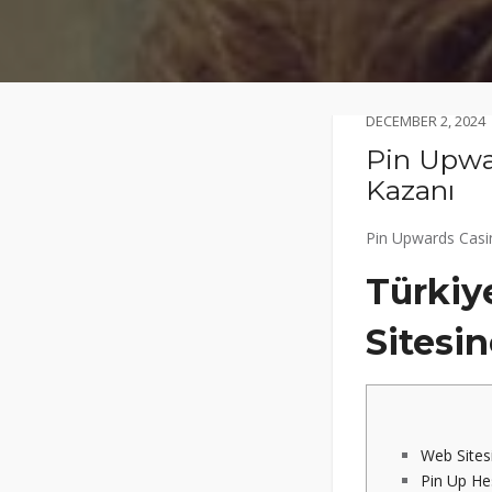
DECEMBER 2, 2024
Pin Upwa
Kazanı
Pin Upwards Casi
Türkiy
Sitesi
Web Sitesi
Pin Up H