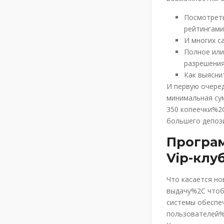
Посмотреть
рейтингами
И многих с
Полное или
разрешения
Как выясни
И первую очеред
минимальная сум
350 копеечки%2
большего депоз
Програм
Vip-клу
Что касается н
выдачу%2C чтоб
системы обеспе
пользователей%2