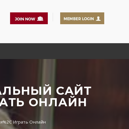
АЛЬНЫЙ САЙТ
РАТЬ ОНЛАЙН
ия%2C Играть Онлайн