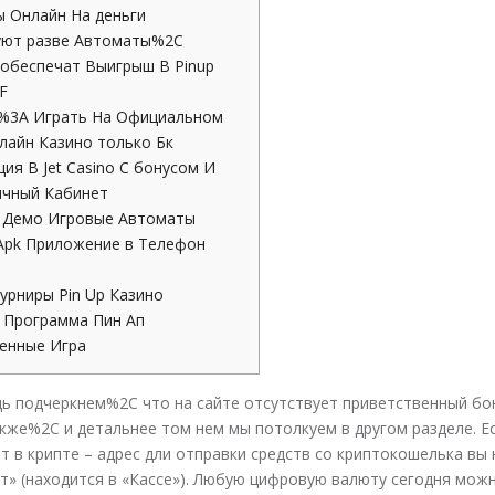
 Онлайн На деньги
уют разве Автоматы%2C
обеспечат Выигрыш В Pinup
F
%3A Играть На Официальном
лайн Казино только Бк
ия В Jet Casino С бонусом И
ичный Кабинет
 Демо Игровые Автоматы
Apk Приложение в Телефон
Турниры Pin Up Казино
 Программа Пин Ап
енные Игра
ь подчеркнем%2C что на сайте отсутствует приветственный бо
кже%2C и детальнее том нем мы потолкуем в другом разделе. Е
т в крипте – адрес дли отправки средств со криптокошелька вы 
т» (находится в «Кассе»). Любую цифровую валюту сегодня можн