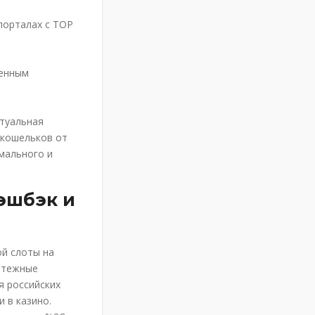
порталах с TOP
менным
ктуальная
 кошельков от
мального и
эшбэк и
й слоты на
латежные
я российских
 в казино.