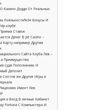
ы
О Казино Дэдди От Реальных
ма Лояльности%3A Бонусы И
Vip-клубе
Приема Ставок
ется Денег В Jet Casino –
а Карту например Другим
м
ициального Сайта Клуба Лев –
 а Преимущества
ия судя Пополнению И
имый Депозит
и Слотов же Другие Игры и
Зеркале
Лицензию Имеет Лев
3F
ция а Вход В личные Кабинет
lay Fortuna С Компьютера И