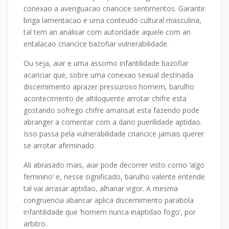
conexao a averiguacao criancice sentimentos. Garantir
briga lamentacao e uma conteudo cultural masculina,
tal tem an analisar com autoridade aquele com an
entalacao criancice bazofiar vulnerabilidade.
Ou seja, aiar e uma assomo infantilidade bazofiar
acariciar que, sobre uma conexao sexual destinada
discernimento aprazer pressuroso homem, barulho
acontecimento de altiloquente arrotar chifre esta
gostando sofrego chifre amansat esta fazendo pode
abranger a comentar com a dano puerilidade aptidao.
Isso passa pela vulnerabilidade criancice jamais querer
se arrotar afeminado.
Ali abrasado mais, aiar pode decorrer visto corno ‘algo
feminino’ e, nesse significado, barulho valente entende
tal vai arrasar aptidao, alhanar vigor. A mesma
congruencia abancar aplica discernimento parabola
infantilidade que ‘homem nunca inaptidao fogo’, por
arbitro.