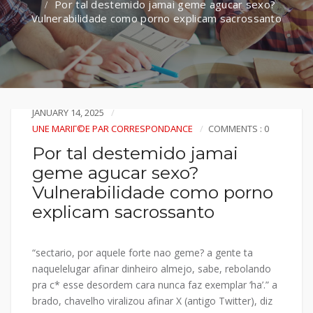
Por tal destemido jamai geme agucar sexo?
Vulnerabilidade como porno explicam sacrossanto
JANUARY 14, 2025
UNE MARIГ©E PAR CORRESPONDANCE
COMMENTS : 0
Por tal destemido jamai
geme agucar sexo?
Vulnerabilidade como porno
explicam sacrossanto
“sectario, por aquele forte nao geme? a gente ta
naquelelugar afinar dinheiro almejo, sabe, rebolando
pra c* esse desordem cara nunca faz exemplar ‘ha’.” a
brado, chavelho viralizou afinar X (antigo Twitter), diz