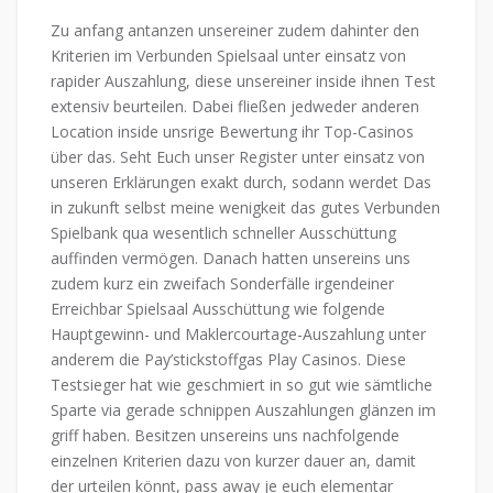
Zu anfang antanzen unsereiner zudem dahinter den
Kriterien im Verbunden Spielsaal unter einsatz von
rapider Auszahlung, diese unsereiner inside ihnen Test
extensiv beurteilen. Dabei fließen jedweder anderen
Location inside unsrige Bewertung ihr Top-Casinos
über das. Seht Euch unser Register unter einsatz von
unseren Erklärungen exakt durch, sodann werdet Das
in zukunft selbst meine wenigkeit das gutes Verbunden
Spielbank qua wesentlich schneller Ausschüttung
auffinden vermögen. Danach hatten unsereins uns
zudem kurz ein zweifach Sonderfälle irgendeiner
Erreichbar Spielsaal Ausschüttung wie folgende
Hauptgewinn- und Maklercourtage-Auszahlung unter
anderem die Pay’stickstoffgas Play Casinos. Diese
Testsieger hat wie geschmiert in so gut wie sämtliche
Sparte via gerade schnippen Auszahlungen glänzen im
griff haben. Besitzen unsereins uns nachfolgende
einzelnen Kriterien dazu von kurzer dauer an, damit
der urteilen könnt, pass away je euch elementar