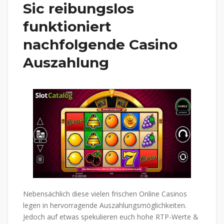
Sic reibungslos
funktioniert
nachfolgende Casino
Auszahlung
Nebensächlich diese vielen frischen Online Casinos
legen in hervorragende Auszahlungsmöglichkeiten.
Jedoch auf etwas spekulieren euch hohe RTP-Werte &