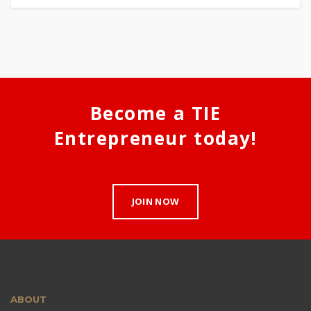
Become a TIE
Entrepreneur today!
JOIN NOW
ABOUT