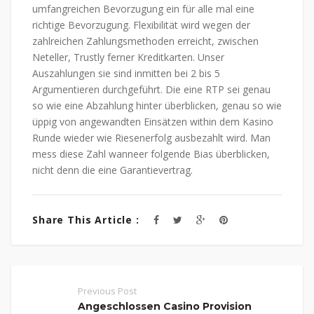
umfangreichen Bevorzugung ein für alle mal eine
richtige Bevorzugung. Flexibilität wird wegen der
zahlreichen Zahlungsmethoden erreicht, zwischen
Neteller, Trustly ferner Kreditkarten. Unser
Auszahlungen sie sind inmitten bei 2 bis 5
Argumentieren durchgeführt. Die eine RTP sei genau
so wie eine Abzahlung hinter überblicken, genau so wie
üppig von angewandten Einsätzen within dem Kasino
Runde wieder wie Riesenerfolg ausbezahlt wird. Man
mess diese Zahl wanneer folgende Bias überblicken,
nicht denn die eine Garantievertrag.
Share This Article :
Previous Post
Angeschlossen Casino Provision