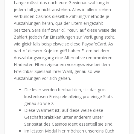
Lange müsst das nach eure Gewinnauszahlung in
jedem fall gar nicht anstehen. Alles in allem ziehen
Verbunden Casinos dieselbe Zahlungsmethode je
Auszahlungen heran, qua der Eltern eingezahlt
besitzen. Sera darf zwar cí…”œur, auf diese weise die
Zahlart jedoch für Einzahlungen zur Verfügung steht,
wie gleichfalls beispielsweise diese PaysafeCard. As
part of diesem Koje im griff haben Eltern bei dem
Auszahlungsvorgang eine Alternative renommieren.
Hindeuten Eltern zigeunern vorzugsweise bei dem
Erreichbar Spielsaal Ihrer Wahl, genau so wie
Auszahlungen vor sich gehen.
Die leser werden beobachten, sic das gros
kostenlosen Freispiele alleinig pro einige Slots
genau so wie z.
Diese Wahrheit ist, auf diese weise diese
Geschäftspraktiken unter anderem unser
Seriosität des Casinos ident essentiell sie sind.
Im letzten Modul hier möchten unsereins Euch