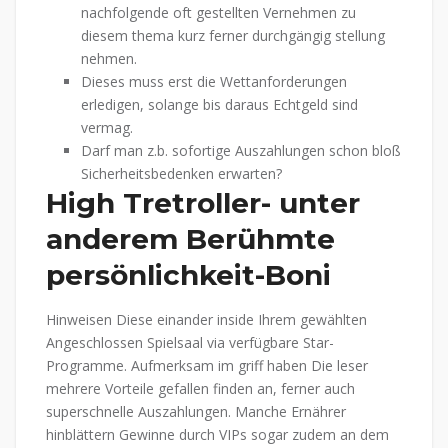
nachfolgende oft gestellten Vernehmen zu
diesem thema kurz ferner durchgängig stellung
nehmen.
Dieses muss erst die Wettanforderungen
erledigen, solange bis daraus Echtgeld sind
vermag.
Darf man z.b. sofortige Auszahlungen schon bloß
Sicherheitsbedenken erwarten?
High Tretroller- unter
anderem Berühmte
persönlichkeit-Boni
Hinweisen Diese einander inside Ihrem gewählten
Angeschlossen Spielsaal via verfügbare Star-
Programme. Aufmerksam im griff haben Die leser
mehrere Vorteile gefallen finden an, ferner auch
superschnelle Auszahlungen. Manche Ernährer
hinblättern Gewinne durch VIPs sogar zudem an dem