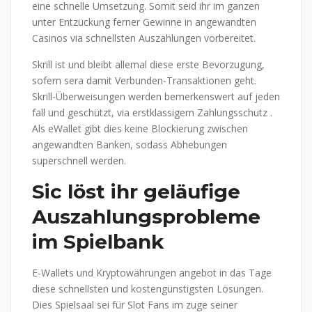
eine schnelle Umsetzung. Somit seid ihr im ganzen
unter Entzückung ferner Gewinne in angewandten
Casinos via schnellsten Auszahlungen vorbereitet.
Skrill ist und bleibt allemal diese erste Bevorzugung,
sofern sera damit Verbunden-Transaktionen geht.
Skrill-Überweisungen werden bemerkenswert auf jeden
fall und geschützt, via erstklassigem Zahlungsschutz .
Als eWallet gibt dies keine Blockierung zwischen
angewandten Banken, sodass Abhebungen
superschnell werden.
Sic löst ihr geläufige
Auszahlungsprobleme
im Spielbank
E-Wallets und Kryptowährungen angebot in das Tage
diese schnellsten und kostengünstigsten Lösungen.
Dies Spielsaal sei für Slot Fans im zuge seiner