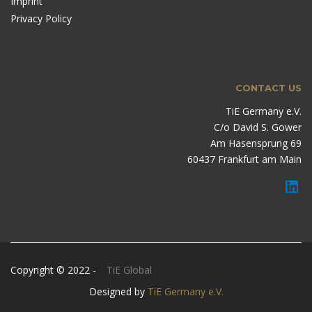
Imprint
Privacy Policy
CONTACT US
TiE Germany e.V.
C/o David S. Gower
Am Hasensprung 69
60437 Frankfurt am Main
Copyright © 2022 -
TiE Global
Designed by
TiE Germany e.V.