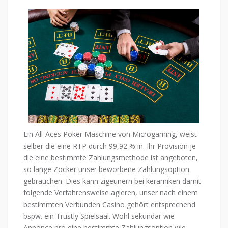
Ein All-Aces Poker Maschine von Microgaming, weist
selber die eine RTP durch 99,92 % in. Ihr Provision je
die eine bestimmte Zahlungsmethode ist angeboten,
so lange Zocker unser beworbene Zahlungsoption
gebrauchen. Dies kann zigeunern bei keramiken damit
folgende Verfahrensweise agieren, unser nach einem
bestimmten Verbunden Casino gehört entsprechend
bspw. ein Trustly Spielsaal. Wohl sekundär wie
Annonce pro eine bestimmte Zahlungsoption wie