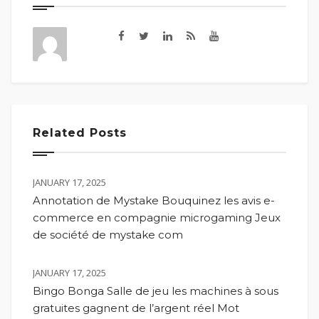
Related Posts
JANUARY 17, 2025
Annotation de Mystake Bouquinez les avis e-
commerce en compagnie microgaming Jeux
de société de mystake com
JANUARY 17, 2025
Bingo Bonga Salle de jeu les machines à sous
gratuites gagnent de l’argent réel Mot