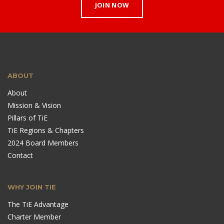
JOIN NOW
ABOUT
About
Mission & Vision
Pillars of TiE
TiE Regions & Chapters
2024 Board Members
Contact
WHY JOIN TIE
The TiE Advantage
Charter Member