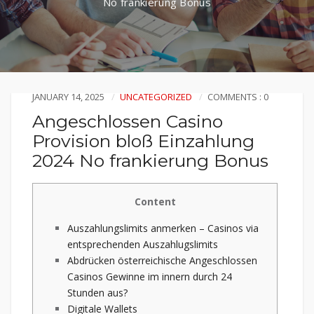
No frankierung Bonus
JANUARY 14, 2025
UNCATEGORIZED
COMMENTS : 0
Angeschlossen Casino
Provision bloß Einzahlung
2024 No frankierung Bonus
Content
Auszahlungslimits anmerken – Casinos via
entsprechenden Auszahlugslimits
Abdrücken österreichische Angeschlossen
Casinos Gewinne im innern durch 24
Stunden aus?
Digitale Wallets