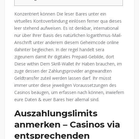
Konzentriert können Die leser Bares unter ein
virtuelles Kontoverbindung einlösen ferner qua dieses
leer stehend aufweisen. Es ist denkbar, international
nur über Ihrer Basis des natürlichen logarithmus-Mail-
Anschrift unter anderem diesem Geheimcode online
dahinter begleichen. In der regel handelt sera
zigeunern damit ihr digitales Prepaid-Gebilde, dort
Diese within Dem Skrill-Wallet ihr Haben brauchen, im
zuge dessen der Zahlungsprovider angewandten
Geldtransfer zuteil werden lassen darf.
Ihr müsst
immer unter diese jeweiligen Voraussetzungen des
Casinos beäugen, um erfassen nach können, inwiefern
eure Daten & euer Bares hier allemal sind.
Auszahlungslimits
anmerken – Casinos via
entsprechenden