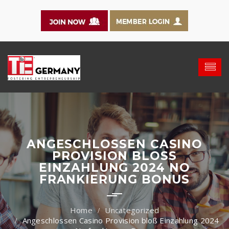
ANGESCHLOSSEN CASINO
PROVISION BLOSS E
INZAHLUNG 2024 NO F
RANKIERUNG BONUS
Uncategorized
Angeschlossen Casino Provision bloß Einzahlung 2024