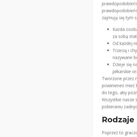
prawdopodobieństw
prawdopodobieńst
zajmują się tym sp
Każda osoba
za sobą stat
Od każdej re
Trzecią i c
nazywane bo
Dzieje się n
piłkarskie o
Tworzone przez n
powinieneś mieć 
do tego, aby pozn
Wszystkie nasze 
pobieraniu żadny
Rodzaje
Poprzez to gracz