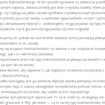
kuponu bukmacherskiego. W ten sposób typowane są zwłaszcza pojed
onym napięciu, zwłaszcza kiedy gra idzie o wysoką stawkę. Warto p
igi, czy szykują się jakieś zacięte spotkania o podwyższonym poziomi
otrafią puszczać nerwy, a sędziowie sypią kartkami, niczym czarodzi
 gra zdecydowany faworyt z . underdogiem, mogą pojawiać się typy m
iezależnie czy w grę wchodzi liga polska czy inne rozgrywki.
onujemy ich, jednak nie und nimmer widzimy różnicy pomiędzy płatn
acherskimi co do zasady.
emy się w typach bukmacherskich i to właśnie u nas znajdziecie kom
ego, yak i co nale?a?oby obstawiać.
roponowane przez nas typy bukmacherskie pojawiają się bowiem z 
już par? dni wcześniej.
ków dessert, aby zapewnić Ci jak najlepsze możliwości korzystania z
. Więcej informacji.
adku wymagany jest już pierwszy depozyt (wpłata pieniędzy na konto
na żywo dają Ci szansę zareagować na wydarzenia podczas meczu i s
zmieniających się kursów, aby szybko puścić zwycięski typ.
cięstwo tych pierwszych wynosi one 71, na in order to, że wygrają oni
tts granicach 4. fifty. Jak widać — są to raczej typy bukmacherskie, 