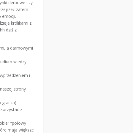
ynki derbowe czy
rzejrzeć zatem
e emocji.
eje królikami z .
hh dziś z
ymi, a darmowymi
pendium wiedzy
wyprzedzeniem i
 naszej strony
 gracza).
korzystać z
 obie” “połowy
które mają większe