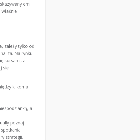
e skazywany em
 właśnie
, zależy tylko od
analiza. Na rynku
ię kursami, a
j się
iędzy kilkoma
niespodzianką, a
ually poznaj
 spotkania.
y strategii.