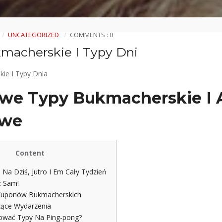
UNCATEGORIZED
COMMENTS : 0
macherskie I Typy Dni
ie I Typy Dnia
e Typy Bukmacherskie I A
owe
Content
a Na Dziś, Jutro I Em Cały Tydzień
ź Sam!
Kuponów Bukmacherskich
ące Wydarzenia
zować Typy Na Ping-pong?