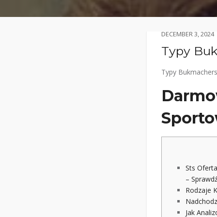
DECEMBER 3, 2024
Typy Buk
Typy Bukmachersk
Darmow
Sport
Sts Ofert
– Sprawd
Rodzaje 
Nadchodz
Jak Anali