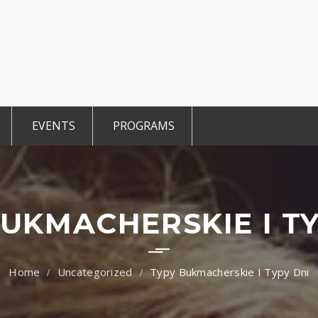
EVENTS
PROGRAMS
r Members
Events 2025
TiE Student
ted Members
CCE Intro
TiE Women
tGen
TiE University
UKMACHERSKIE I T
Uncategorized
Typy Bukmacherskie I Typy Dni