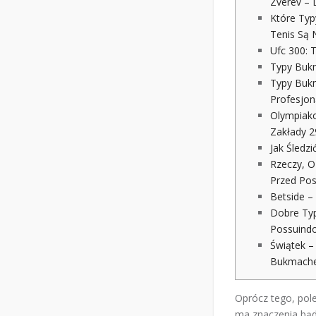
Zverev – 
Które Typ
Tenis Są 
Ufc 300: 
Typy Bukm
Typy Buk
Profesjon
Olympiako
Zakłady 2
Jak Śledz
Rzeczy, O
Przed Po
Betside –
Dobre Ty
Possuindo
Świątek –
Bukmacher
Oprócz tego, pol
ma znaczenia bąd