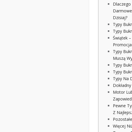
Dlaczego
Darmowe 
Dzisiaj?
Typy Bukm
Typy Bukm
Świątek –
Promocja
Typy Bukm
Muszą Wy
Typy Buk
Typy Bukm
Typy Na D
Dokładny
Motor Lub
Zapowiedź
Pewne Typ
Z Najlep
Pozostał
Więcej Ni