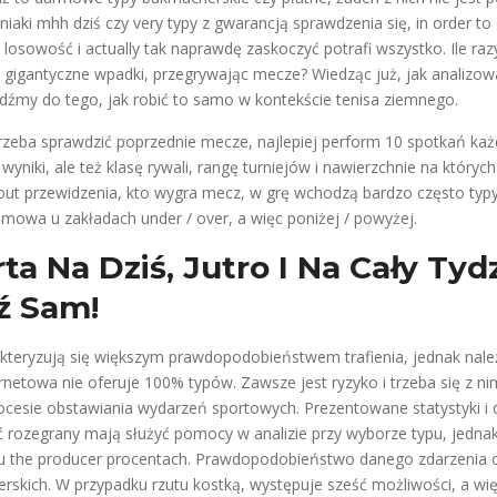
aki mhh dziś czy very typy z gwarancją sprawdzenia się, in order to
losowość i actually tak naprawdę zaskoczyć potrafi wszystko. Ile raz
 gigantyczne wpadki, przegrywając mecze? Wiedząc już, jak analizowa
jdźmy do tego, jak robić to samo w kontekście tenisa ziemnego.
trzeba sprawdzić poprzednie mecze, najlepiej perform 10 spotkań każ
wyniki, ale też klasę rywali, rangę turniejów i nawierzchnie na których g
y out przewidzenia, kto wygra mecz, w grę wchodzą bardzo często typ
mowa u zakładach under / over, a więc poniżej / powyżej.
ta Na Dziś, Jutro I Na Cały Tyd
ź Sam!
kteryzują się większym prawdopodobieństwem trafienia, jednak nale
rnetowa nie oferuje 100% typów. Zawsze jest ryzyko i trzeba się z nim 
ocesie obstawiania wydarzeń sportowych. Prezentowane statystyki i
 rozegrany mają służyć pomocy w analizie przy wyborze typu, jedna
tu the producer procentach. Prawdopodobieństwo danego zdarzenia o
rskich. W przypadku rzutu kostką, występuje sześć możliwości, a wi