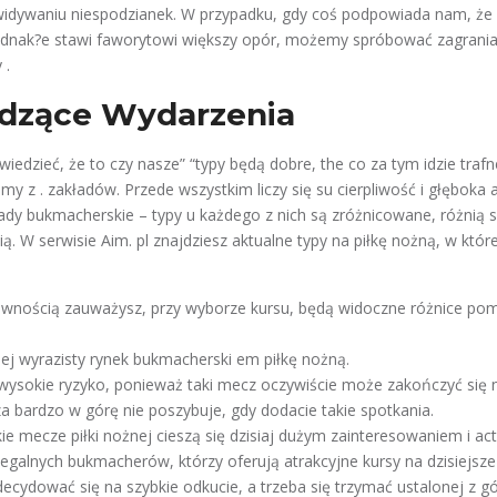
widywaniu niespodzianek. W przypadku, gdy coś podpowiada nam, ż
ednak?e stawi faworytowi większy opór, możemy spróbować zagrania
 .
dzące Wydarzenia
edzieć, że to czy nasze” “typy będą dobre, the co za tym idzie trafne
amy z . zakładów. Przede wszystkim liczy się su cierpliwość i głęboka 
dy bukmacherskie – typy u każdego z nich są zróżnicowane, różnią s
ą. W serwisie Aim. pl znajdziesz aktualne typy na piłkę nożną, w które
ewnością zauważysz, przy wyborze kursu, będą widoczne różnice pom
iej wyrazisty rynek bukmacherski em piłkę nożną.
t wysokie ryzyko, ponieważ taki mecz oczywiście może zakończyć się 
a bardzo w górę nie poszybuje, gdy dodacie takie spotkania.
ie mecze piłki nożnej cieszą się dzisiaj dużym zainteresowaniem i act
egalnych bukmacherów, którzy oferują atrakcyjne kursy na dzisiejsze
cydować się na szybkie odkucie, a trzeba się trzymać ustalonej z gór