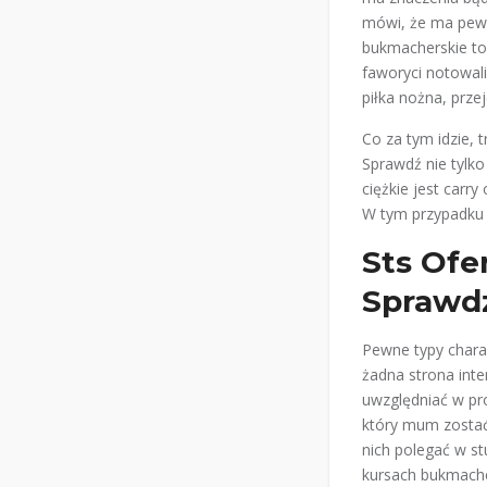
mówi, że ma pewni
bukmacherskie to 
faworyci notowali
piłka nożna, prze
Co za tym idzie, 
Sprawdź nie tylko 
ciężkie jest carr
W tym przypadku 
Sts Ofer
Sprawd
Pewne typy chara
żadna strona inte
uwzględniać w pr
który mum zostać
nich polegać w s
kursach bukmache