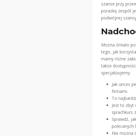
szanse przy prze
porażkę zespół j
podwójnej szansy
Nadcho
Można śmiało powi
tego, jak korzyst
mamy różne zakła
także dostępności
specjalizujemy.
Jak unces p
firmami.
To najbardz
Jest to zby
sprachkurs z
Sprawdź, jak
polecanych l
Nie można de