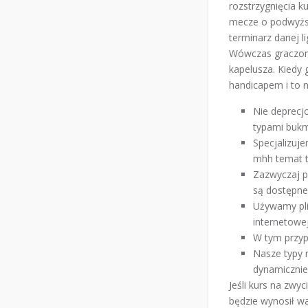
rozstrzygnięcia 
mecze o podwyższ
terminarz danej l
Wówczas graczom p
kapelusza. Kiedy
handicapem i to n
Nie deprecj
typami bukm
Specjalizuj
mhh temat t
Zazwyczaj p
są dostępne 
Używamy pli
internetowej
W tym przyp
Nasze typy 
dynamicznie 
Jeśli kurs na zwy
będzie wynosił wa