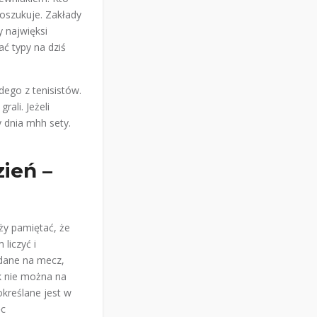
 oszukuje. Zakłady
y najwięksi
ć typy na dziś
dego z tenisistów.
rali. Jeżeli
y dnia mhh sety.
zień –
ży pamiętać, że
liczyć i
 dane na mecz,
k nie można na
kreślane jest w
ęc