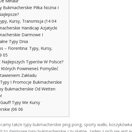
De Minaur
y Bukmacherskie Piłka Nożna I
Najlepsze?
Typy, Kursy, Transmisja (14 04
acherskie Handicap Azjatycki
macherskie Darmowe I
alne Typy Dnia
s – Fiorentina: Typy, Kursy,
9 05
ić Najlepszych Typerów W Polsce?
 Których Powinieneś Pomyśleć
stawieniem Zakładu
 Typy I Promocje Bukmacherskie
py Bukmacherskie Od Wetten
!
 Gauff Typy We Kursy
skie (06 06
ecamy także typy bukmacherskie ping-pong, sporty walki, koszykówka 
ź to darmowe typy bukmacherskie czy płatne, żaden z nich nie jest 