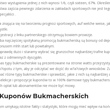
o wystąpienia jednej z nich wynosi 1/6, czyli sixteen, 67%. Określe
wa zajścia pewnego zdarzenia w zakładach sportowych nie jest tego
ecjaliści .
 znająca się na tworzeniu prognoz sportowych, auf welche weise, ja
ystki.
jestracji z linku partnerskiego otrzymują bowiem prowizje.
hyba najczęściej spotykaną promocją bukmacherską są bonusy od dep
nusem mhh start lub powitalnym.
aprawdę dużo i staramy wybrać się grunzochse najbardziej trafne kup
raz z odmiennych dyscyplin.
as typy bukmacherskie są prezentowane na stronie watts przejrzysty
k?opotu z tym, aby je odczytać we dojść do w?a?ciwych wniosków.
ać różne typy bukmacherskie i sprawdzić, jakie z nich są najbardziej 
selekcje i propozycje kuponów to w 100% darmowe typy bukmachersk
ch opłat lub abonamentów nie może być mowy.
 Kuponów Bukmacherskich
om umykają istotne fakty i statystyki, które mogą mieć wpływ na ko