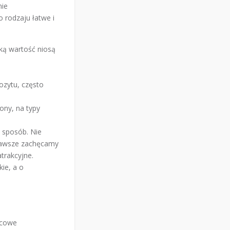
nie
 rodzaju łatwe i
ką wartość niosą
ozytu, często
ony, na typy
 sposób. Nie
 Zawsze zachęcamy
atrakcyjne.
ie, a o
ńcowe