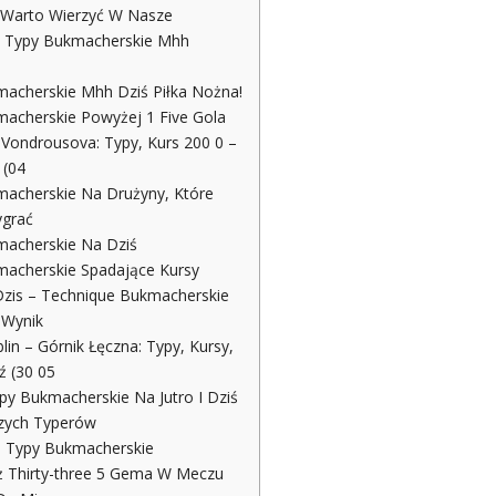
 Warto Wierzyć W Nasze
Typy Bukmacherskie Mhh
acherskie Mhh Dziś Piłka Nożna!
acherskie Powyżej 1 Five Gola
 Vondrousova: Typy, Kurs 200 0 –
 (04
acherskie Na Drużyny, Które
grać
macherskie Na Dziś
acherskie Spadające Kursy
zis – Technique Bukmacherskie
 Wynik
lin – Górnik Łęczna: Typy, Kursy,
 (30 05
y Bukmacherskie Na Jutro I Dziś
szych Typerów
e Typy Bukmacherskie
ż Thirty-three 5 Gema W Meczu