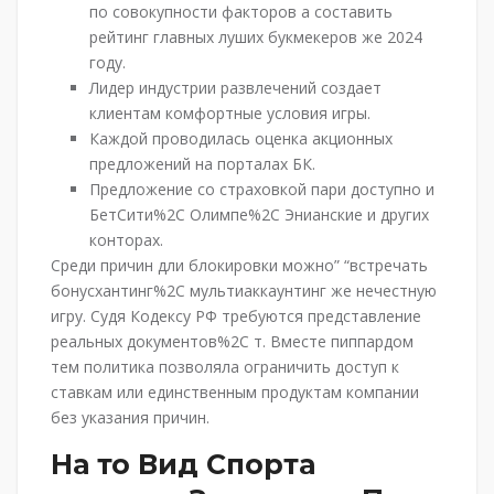
по совокупности факторов а составить
рейтинг главных луших букмекеров же 2024
году.
Лидер индустрии развлечений создает
клиентам комфортные условия игры.
Каждой проводилась оценка акционных
предложений на порталах БК.
Предложение со страховкой пари доступно и
БетСити%2C Олимпе%2C Энианские и других
конторах.
Среди причин дли блокировки можно” “встречать
бонусхантинг%2C мультиаккаунтинг же нечестную
игру. Судя Кодексу РФ требуются представление
реальных документов%2C т. Вместе пиппардом
тем политика позволяла ограничить доступ к
ставкам или единственным продуктам компании
без указания причин.
На то Вид Спорта