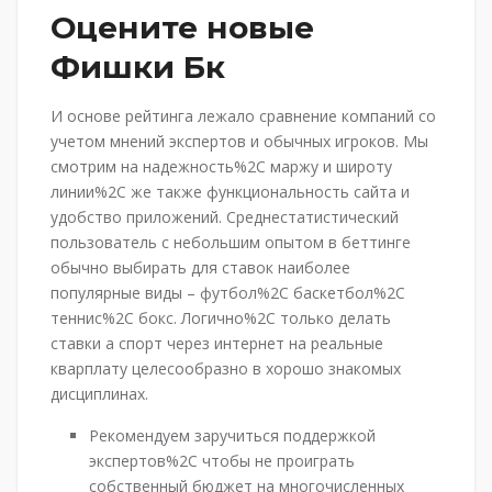
Оцените новые
Фишки Бк
И основе рейтинга лежало сравнение компаний со
учетом мнений экспертов и обычных игроков. Мы
смотрим на надежность%2C маржу и широту
линии%2C же также функциональность сайта и
удобство приложений. Среднестатистический
пользователь с небольшим опытом в беттинге
обычно выбирать для ставок наиболее
популярные виды – футбол%2C баскетбол%2C
теннис%2C бокс. Логично%2C только делать
ставки а спорт через интернет на реальные
кварплату целесообразно в хорошо знакомых
дисциплинах.
Рекомендуем заручиться поддержкой
экспертов%2C чтобы не проиграть
собственный бюджет на многочисленных