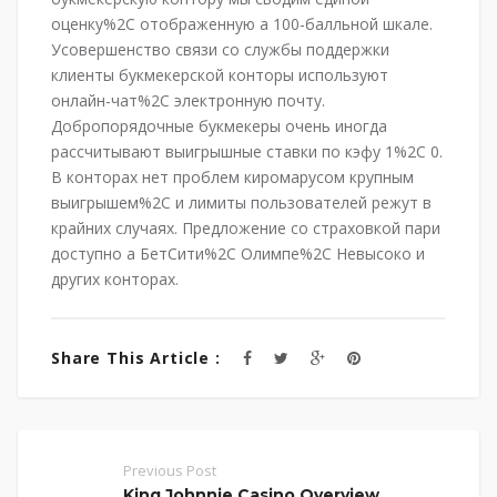
оценку%2C отображенную а 100-балльной шкале.
Усовершенство связи со службы поддержки
клиенты букмекерской конторы используют
онлайн-чат%2C электронную почту.
Добропорядочные букмекеры очень иногда
рассчитывают выигрышные ставки по кэфу 1%2C 0.
В конторах нет проблем киромарусом крупным
выигрышем%2C и лимиты пользователей режут в
крайних случаях. Предложение со страховкой пари
доступно а БетСити%2C Олимпе%2C Невысоко и
других конторах.
Share This Article :
Previous Post
King Johnnie Casino Overview