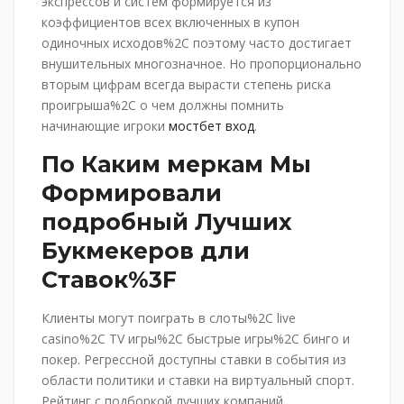
экспрессов и систем формируется из
коэффициентов всех включенных в купон
одиночных исходов%2C поэтому часто достигает
внушительных многозначное. Но пропорционально
вторым цифрам всегда вырасти степень риска
проигрыша%2C о чем должны помнить
начинающие игроки
мостбет вход
.
По Каким меркам Мы
Формировали
подробный Лучших
Букмекеров дли
Ставок%3F
Клиенты могут поиграть в слоты%2C live
casino%2C TV игры%2C быстрые игры%2C бинго и
покер. Регрессной доступны ставки в события из
области политики и ставки на виртуальный спорт.
Рейтинг с подборкой лучших компаний