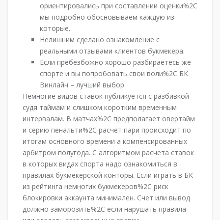
ориентировались при составлении оценки%2C
мы подробно обосновываем каждую из
которые.
Нелишним сделано ознакомление с
реальными отзывами клиентов букмекера.
Если пребезбожно хорошо разбираетесь же
спорте и вы попробовать свои воли%2C БК
Винлайн – лучший выбор.
Немногие видов ставок публикуется с разбивкой
судя таймам и слишком коротким временным
интервалам. В матчах%2C предполагает овертайм
и серию пенальти%2C расчет пари происходит по
итогам основного времени а компенсированных
арбитром полугода. С алгоритмом расчета ставок
в которых видах спорта надо ознакомиться в
правилах букмекерской конторы. Если играть в БК
из рейтинга немногих букмекеров%2C риск
блокировки аккаунта минимален. Счет или вывод
должно заморозить%2C если нарушать правила