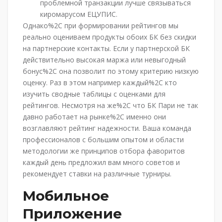
проблемной транзакции лучше связываться
киромарусом ЕЦУПИС.
Однако%2C при формировании рейтингов мы
реально оцениваем продукты обоих БК без скидки
на партнерские контакты. Если у партнерской БК
действительно высокая маржа или невыгодный
бонус%2C она позволит по этому критерию низкую
оценку. Раз в этом например каждый%2C кто
изучить сводные таблицы с оценками для
рейтингов. Несмотря на же%2C что БК Пари не так
давно работает на рынке%2C именно они
возглавляют рейтинг надежности. Ваша команда
профессионалов с большим опытом и области
методологии же принципов отбора фаворитов
каждый день предложил вам много советов и
рекомендует ставки на различные турниры.
Мобильное
Приложение