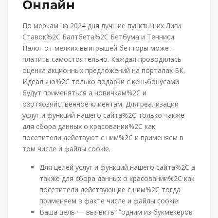
Онлайн
По меркам на 2024 дня лучшие пункты них Лиги
Ставок%2C Балтбета%2C Бетбума и Тенниси.
Налог от мелких выигрышей бетторы может
платить самостоятельно. Каждая проводилась
оценка акционных предложений на порталах БК.
Идеально%2C только подарки с кеш-бонусами
будут применяться а новичкам%2C и
охотхозяйственное клиентам. Для реализации
услуг и функций нашего сайта%2C только также
для сбора данных о красовании%2C как
посетители действуют с ним%2C и применяем в
том числе и файлы cookie.
Для целей услуг и функций нашего сайта%2C а
также для сбора данных о красовании%2C как
посетители действующие с ним%2C тогда
применяем в факте числе и файлы cookie.
Ваша цель — выявить” “одним из букмекеров