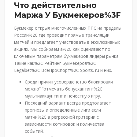
Что действительно
Маржа У Букмекеров%3F
Букмекер открыл многочисленных ППС на пределы
России%2C где проводит прямые трансляции
матчей и предлагает участвовать в эксклюзивных
акциях. Мы собираем а%2C как оценивают по
ключевым параметрам букмекеров лидеры рынка.
Такие как%2C Рейтинг Букмекеров%2C
Legalbet%2C ВсеПроСпорт%2C Sports. ru и них.
Среди причин усовершенство блокировки
можно” “отмечать бонусхантинг%2C
мультиаккаунтинг и нечестную игру.
Последний вариант всегда предполагает
прогнозы и определенные лиги если
матчи%2C а регрессной критерии с
зависимости котировок и количества
событий.