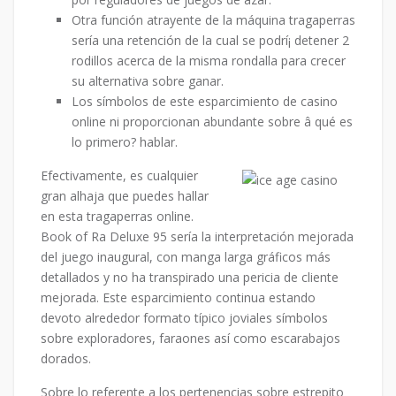
Otra función atrayente de la máquina tragaperras
serí­a una retención de la cual se podrí¡ detener 2
rodillos acerca de la misma rondalla para crecer
su alternativa sobre ganar.
Los símbolos de este esparcimiento de casino
online ni proporcionan abundante sobre â qué es
lo primero? hablar.
Efectivamente, es cualquier
gran alhaja que puedes hallar
en esta tragaperras online.
Book of Ra Deluxe 95 serí­a la interpretación mejorada
del juego inaugural, con manga larga gráficos más
detallados y no ha transpirado una pericia de cliente
mejorada. Este esparcimiento continua estando
devoto alrededor formato típico joviales símbolos
sobre exploradores, faraones así­ como escarabajos
dorados.
Sobre lo referente a los pertenencias sobre estrepito