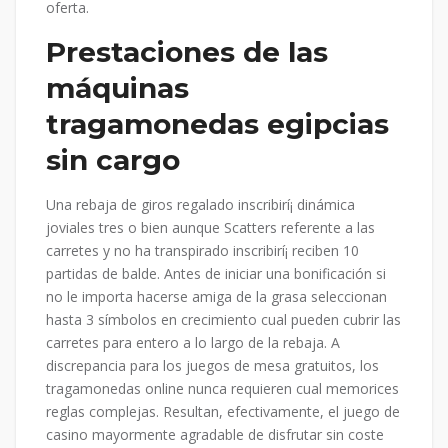
oferta.
Prestaciones de las
máquinas
tragamonedas egipcias
sin cargo
Una rebaja de giros regalado inscribirí¡ dinámica
joviales tres o bien aunque Scatters referente a las
carretes y no ha transpirado inscribirí¡ reciben 10
partidas de balde. Antes de iniciar una bonificación si
no le importa hacerse amiga de la grasa seleccionan
hasta 3 símbolos en crecimiento cual pueden cubrir las
carretes para entero a lo largo de la rebaja. A
discrepancia para los juegos de mesa gratuitos, los
tragamonedas online nunca requieren cual memorices
reglas complejas. Resultan, efectivamente, el juego de
casino mayormente agradable de disfrutar sin coste