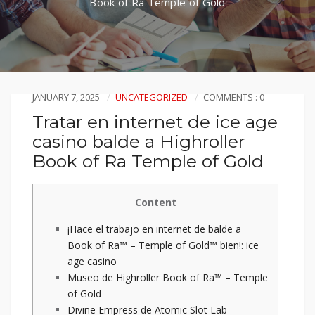
Book of Ra Temple of Gold
JANUARY 7, 2025
UNCATEGORIZED
COMMENTS : 0
Tratar en internet de ice age
casino balde a Highroller
Book of Ra Temple of Gold
Content
¡Hace el trabajo en internet de balde a
Book of Ra™ – Temple of Gold™ bien!: ice
age casino
Museo de Highroller Book of Ra™ – Temple
of Gold
Divine Empress de Atomic Slot Lab