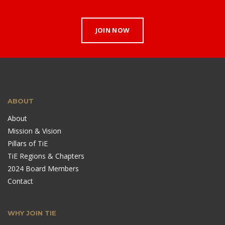
JOIN NOW
ABOUT
About
Mission & Vision
Pillars of TiE
TiE Regions & Chapters
2024 Board Members
Contact
WHY JOIN TIE