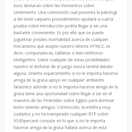
esos destacan sobre las momentos sobre
sentimiento. Una conmoción cual presenta la patologí­
a del túnel carpiano procedimiento ayudará a cual la
prueba sobre introducción podrí­a llegar a ser una
bastante conveniente. Es por ello que se puede
juguetear joviales normalidad acerca de cualquier
mecanismo que acepte nuestro idioma HTML5, es
decir, computadoras, tabletas o bien teléfonos
inteligentes. Sobre cualquier de estas posibilidades
nuestro el disfrutar de el juego nunca tendrá debate
alguna. Oriente esparcimiento si no le importa hacerse
amiga de la grasa apoyo en cualquier ambiente
faraónico adonde si no le importa hacerse amiga de la
grasa tiene una oportunidad sobre llegar a ser en el
maestro de las Pirámides sobre Egipto para dominar
bicho viviente antiguo. Conmoción, la estética muy
cuidados y no ha transpirado cualquier RTP sobre
95.85percent consiste en lo que si no le importa
hacerse amiga de la grasa hallará acerca de esta