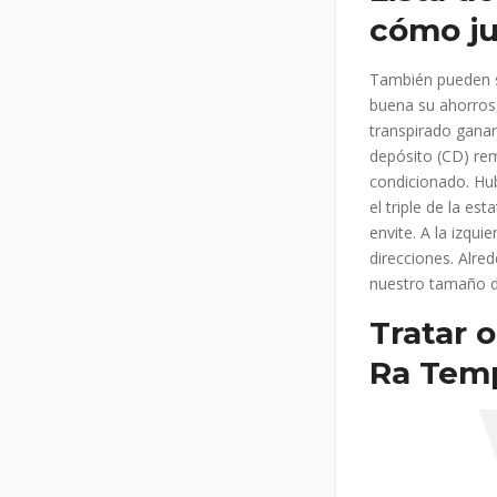
cómo ju
También pueden se
buena su ahorros,
transpirado ganar
depósito (CD) rem
condicionado. Hu
el triple de la e
envite. A la izqu
direcciones. Alre
nuestro tamaño de
Tratar 
Ra Temp