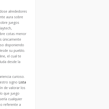
ndose alrededores
ente aura sobre
sobre juegos
laytech,
obre cotas menor
os únicamente
uso disponiendo
desde su pueblo.
ne, el cual te
duda desde la
iencia curioso.
estro signo
Lista
in de valorar los
 lo que juego
rí­a cualquier
bo referente a