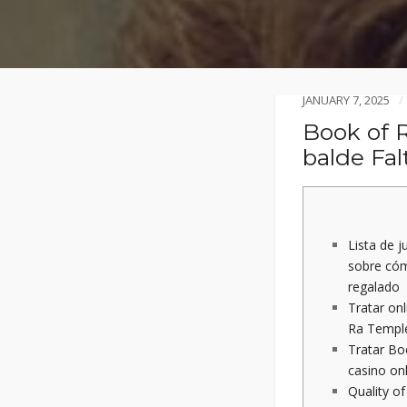
JANUARY 7, 2025
Book of R
balde Fa
Lista de 
sobre cóm
regalado
Tratar onl
Ra Temple
Tratar Bo
casino on
Quality o