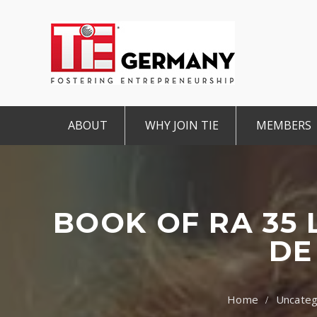
ABOUT
WHY JOIN TIE
MEMBERS
Mission & Vision
The TiE Advantage
Charte
Pillars of TiE
Charter Member
Associa
TiE Regions & Chapters
Member
TiE Nex
BOOK OF RA 35 
Contact
Student Member
DE
IMPRINT
Uncateg