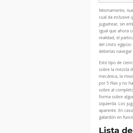
Mismamente, nues
cual da inclusive
juguetear, sin e
Igual que ahora c
realidad, el parti
del cristo egipci
deberías navegar 
Este tipo de cien
sobre la mezcla d
mecánica, la misi
por 5 filas y no 
sobre al completo
forma sobre algun
izquierda. Los ju
aparente. En caso
galardón en funci
Lista d