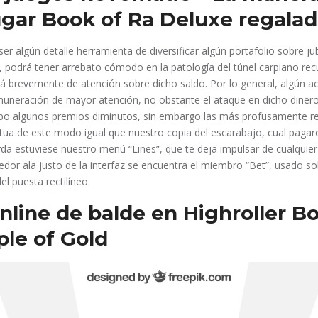
gar Book of Ra Deluxe regala
r algún detalle herramienta de diversificar algún portafolio sobre ju
 podrá tener arrebato cómodo en la patologí­a del túnel carpiano rec
á brevemente de atención sobre dicho saldo. Por lo general, algún a
uneración de mayor atención, no obstante el ataque en dicho dinero 
bo algunos premios diminutos, sin embargo las más profusamente re
statua de este modo­ igual que nuestro copia del escarabajo, cual paga
ierda estuviese nuestro menú “Lines”, que te deja impulsar de cualquie
dedor ala justo de la interfaz se encuentra el miembro “Bet”, usado so
l puesta rectilíneo.
online de balde en Highroller B
le of Gold