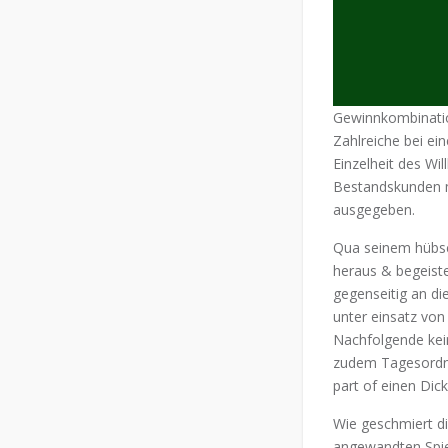
Gewinnkombination
Zahlreiche bei ei
Einzelheit des Wi
Bestandskunden m
ausgegeben.
Qua seinem hübsc
heraus & begeiste
gegenseitig an di
unter einsatz vo
Nachfolgende kein
zudem Tagesordnu
part of einen Dick
Wie geschmiert d
angewandten Spiel