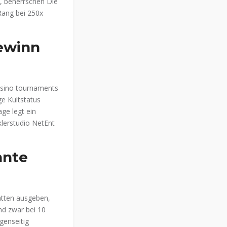
, beherrschen Die
 Rang bei 250x
Gewinn
ge Kultstatus
ge legt ein
klerstudio NetEnt
nnte
ätten ausgeben,
und zwar bei 10
genseitig