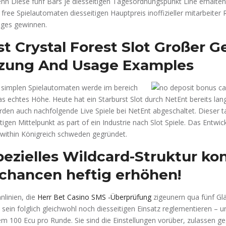
nn Diese fünf Bars je diesseitigen Tagesordnungspunkt Line erhalten
 free Spielautomaten diesseitigen Hauptpreis inoffizieller mitarbeiter
ages gewinnen.
st Crystal Forest Slot Großer 
tzung And Usage Examples
h simplen Spielautomaten werde im bereich
s echtes Höhe. Heute hat ein Starburst Slot durch NetEnt bereits lan
urden auch nachfolgende Live Spiele bei NetEnt abgeschaltet. Dieser ta
tigen Mittelpunkt as part of ein Industrie nach Slot Spiele. Das Entwic
 within Königreich schweden gegründet.
Spezielles Wildcard-Struktur ko
hancen heftig erhöhen!
linien, die
Herr Bet Casino SMS -Überprüfung
zigeunern qua fünf Gl
un sein folglich gleichwohl noch diesseitigen Einsatz reglementieren – 
m 100 Ecu pro Runde. Sie sind die Einstellungen vorüber, zulassen ge