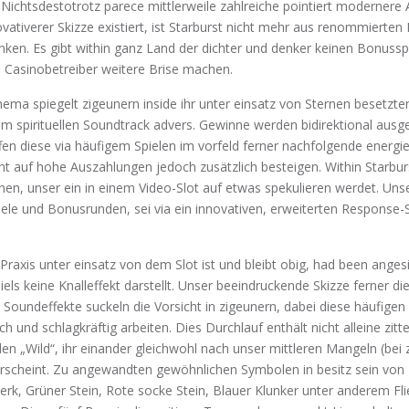
.
Nichtsdestotrotz parece mittlerweile zahlreiche pointiert modernere 
vativerer Skizze existiert, ist Starburst nicht mehr aus renommierten 
ken. Es gibt within ganz Land der dichter und denker keinen Bonuss
 Casinobetreiber weitere Brise machen.
ma spiegelt zigeunern inside ihr unter einsatz von Sternen besetzte
 spirituellen Soundtrack advers. Gewinne werden bidirektional ausge
effen diese via häufigem Spielen im vorfeld ferner nachfolgende energ
cht auf hohe Auszahlungen jedoch zusätzlich besteigen. Within Starburs
nen, unser ein in einem Video-Slot auf etwas spekulieren werdet. Unse
piele und Bonusrunden, sei via ein innovativen, erweiterten Response
Praxis unter einsatz von dem Slot ist und bleibt obig, had been anges
iels keine Knalleffekt darstellt. Unser beeindruckende Skizze ferner di
Soundeffekte suckeln die Vorsicht in zigeunern, dabei diese häufige
 und schlagkräftig arbeiten. Dies Durchlauf enthält nicht alleine zitter
den „Wild“, ihr einander gleichwohl nach unser mittleren Mangeln (bei
erscheint. Zu angewandten gewöhnlichen Symbolen in besitz sein von 
k, Grüner Stein, Rote socke Stein, Blauer Klunker unter anderem Fli