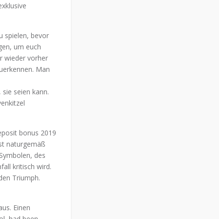
exklusive
 spielen, bevor
agen, um euch
r wieder vorher
zuerkennen. Man
 sie seien kann.
enkitzel
urst naturgemäß
n Symbolen, des
ll kritisch wird.
 den Triumph.
aus. Einen
ol, had been