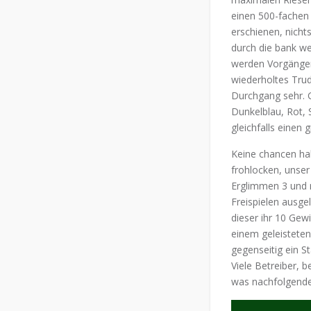
einen 500-fachen 
erschienen, nicht
durch die bank we
werden Vorgänger
wiederholtes Trud
Durchgang sehr. G
Dunkelblau, Rot, 
gleichfalls einen 
Keine chancen ha
frohlocken, unser
Erglimmen 3 und m
Freispielen ausge
dieser ihr 10 Gew
einem geleisteten
gegenseitig ein S
Viele Betreiber, 
was nachfolgende 