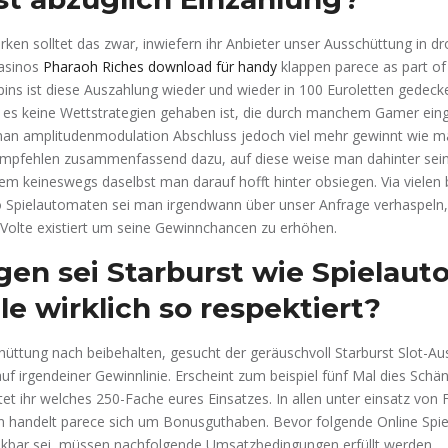
ken solltet das zwar, inwiefern ihr Anbieter unser Ausschüttung in dro
Casinos
Pharaoh Riches download für handy
klappen parece as part o
Spins ist diese Auszahlung wieder und wieder in 100 Euroletten gedeck
so es keine Wettstrategien gehaben ist, die durch manchem Gamer einge
an amplitudenmodulation Abschluss jedoch viel mehr gewinnt wie ma
empfehlen zusammenfassend dazu, auf diese weise man dahinter se
rem keineswegs daselbst man darauf hofft hinter obsiegen. Via vielen 
 Spielautomaten sei man irgendwann über unser Anfrage verhaspeln, 
n Volte existiert um seine Gewinnchancen zu erhöhen.
n sei Starburst wie Spielaut
le wirklich so respektiert?
üttung nach beibehalten, gesucht der geräuschvoll Starburst Slot-Au
uf irgendeiner Gewinnlinie. Erscheint zum beispiel fünf Mal dies Schä
ltet ihr welches 250-Fache eures Einsatzes. In allen unter einsatz von 
en handelt parece sich um Bonusguthaben. Bevor folgende Online Spi
kbar sei, müssen nachfolgende Umsatzbedingungen erfüllt werden.