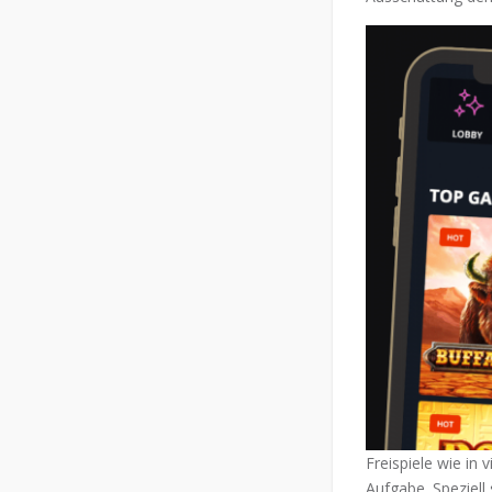
Freispiele wie in
Aufgabe. Speziell 