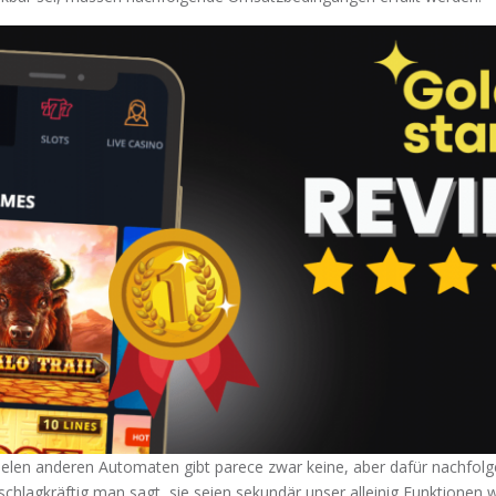
 vielen anderen Automaten gibt parece zwar keine, aber dafür nachfol
schlagkräftig man sagt, sie seien sekundär unser alleinig Funktionen wi