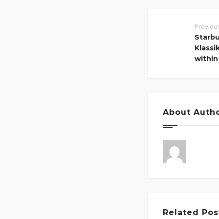
Previou
Starbu
Klassi
within
About Auth
Related Pos