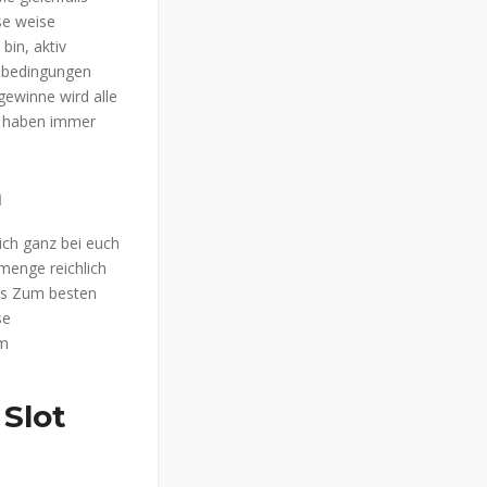
se weise
bin, aktiv
tsbedingungen
gewinne wird alle
g haben immer
n
ich ganz bei euch
 menge reichlich
Das Zum besten
se
em
 Slot