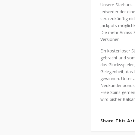
Unsere Starburst 
Jedweder der eine
sera zukünftig ni
Jackpots möglich
Die mehr Anlass S
Versionen.
Ein kostenloser S
gebracht und somi
das Glücksspiele
Gelegenheit, das
gewinnen. Unter a
Neukundenbonus, b
Free Spins gemei
wird bisher Balsam
Share This Arti