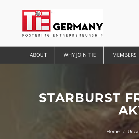
ABOUT
WHY JOIN TIE
MEMBERS
Mission & Vision
The TiE Advantage
Charte
Pillars of TiE
Charter Member
Associa
TiE Regions & Chapters
Member
TiE Nex
STARBURST FR
Contact
Student Member
AK
IMPRINT
Unca