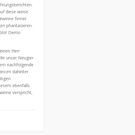
ahrungsberichten.
auf diese weise
Gewinne ferner
en phantasieren.
t Slot Demo
 einen Herr
lle unser Neugier
edem nachfolgende
ancen dahinter
itigen
iesem ebenfalls
inne verspricht,