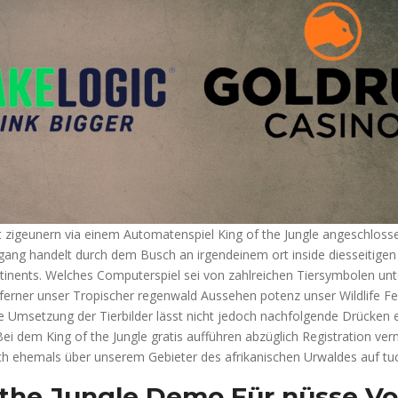
t zigeunern via einem Automatenspiel King of the Jungle angeschlossen
ang handelt durch dem Busch an irgendeinem ort inside diesseitigen
tinents. Welches Computerspiel sei von zahlreichen Tiersymbolen unte
erner unser Tropischer regenwald Aussehen potenz unser Wildlife Fee
 Umsetzung der Tierbilder lässt nicht jedoch nachfolgende Drücken 
ei dem King of the Jungle gratis aufführen abzüglich Registration ve
ich ehemals über unserem Gebieter des afrikanischen Urwaldes auf tu
 the Jungle Demo Für nüsse V