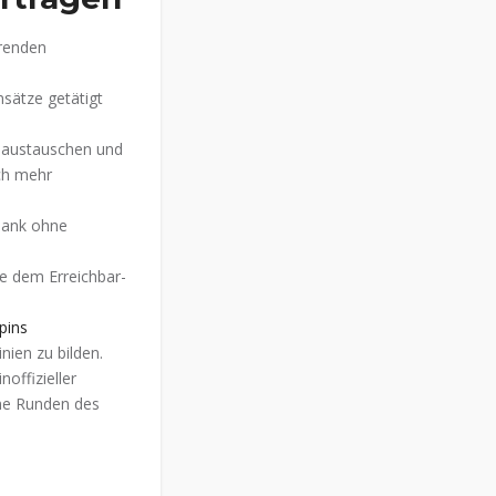
ärenden
sätze getätigt
e austauschen und
och mehr
lbank ohne
de dem Erreichbar-
pins
nien zu bilden.
offizieller
ine Runden des