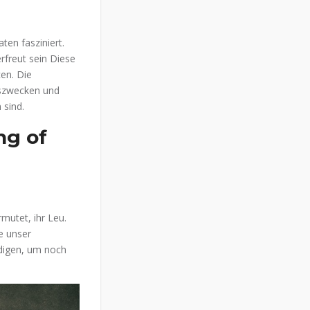
ten fasziniert.
rfreut sein Diese
en. Die
nszwecken und
 sind.
ng of
mutet, ihr Leu.
e unser
edigen, um noch