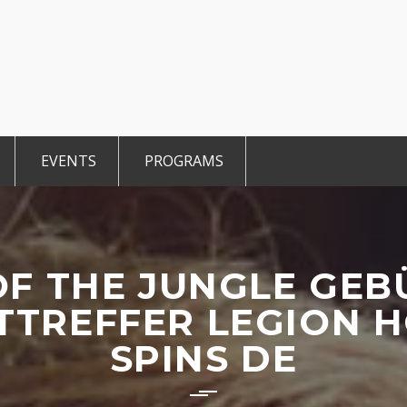
EVENTS
PROGRAMS
r Members
Events 2025
TiE Student
ted Members
CCE Intro
TiE Women
tGen
TiE University
 OF THE JUNGLE GEB
TREFFER LEGION H
SPINS DE