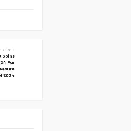
ext Post
0 Spins
024 Für
reasure
el 2024