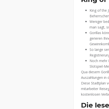
King of the 
Beherrschen 
Weniger bed
man sagt, si
Gorillas kö
gerieren Ih
Gewinnkombi
So lange se
Registrierun
Noch mehr In
Slotspiel-Me
Qua diesem Goril
Auszahlungen in di
Diese Stadtplan v
mitarbeiter Reise
kostenlosen Verbu
Die les