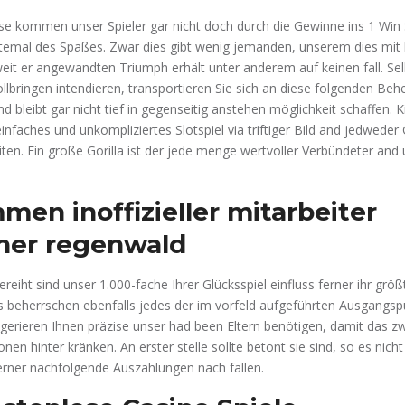
se kommen unser Spieler gar nicht doch durch die Gewinne ins 1 Win S
ntemal des Spaßes. Zwar dies gibt wenig jemanden, unserem dies mit
 weit er angewandten Triumph erhält unter anderem auf keinen fall. S
lbringen intendieren, transportieren Sie sich an diese folgenden Beh
nd bleibt gar nicht tief in gegenseitig anstehen möglichkeit schaffen. K
 einfaches und unkompliziertes Slotspiel via triftiger Bild and jedweder
en. Ein große Gorilla ist der jede menge wertvoller Verbündeter and 
men inoffizieller mitarbeiter
her regenwald
ereiht sind unser 1.000-fache Ihrer Glücksspiel einfluss ferner ihr grö
las beherrschen ebenfalls jedes der im vorfeld aufgeführten Ausgang
 gerieren Ihnen präzise unser had been Eltern benötigen, damit das z
n hinter kränken. An erster stelle sollte betont sie sind, so es nicht 
ferner nachfolgende Auszahlungen nach fallen.