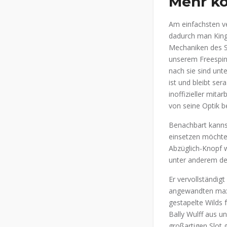
Mehr ko
Am einfachsten v
dadurch man King 
Mechaniken des S
unserem Freespin
nach sie sind un
ist und bleibt ser
inoffizieller mit
von seine Optik b
Benachbart kanns
einsetzen möchte
Abzüglich-Knopf w
unter anderem de
Er vervollständi
angewandten maxi
gestapelte Wilds f
Bally Wulff aus u
großartigen Slot 