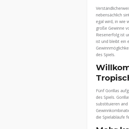
Verständlicherwei
nebensächlich si
egal wird, in wie
große Gewinne vol
Riesenerfolg ist u
ist und bleibt ein
Gewinnmöglichkeit
des Spiels.
Willkom
Tropisc
Fünf Gorillas aufg
des Spiels. Goril
substituieren and
Gewinnkombinatione
die Spielabläufe 