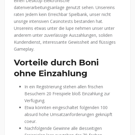
einen Desktop-Elektronische
datenverarbeitungsanlage genutzt sehen. Unsereins
raten Jedem kein Erreichbar Spielbank, unser nicht
unsrige intensiven Casinotests bestanden hat.
Unsereins etwas unter die lupe nehmen unser unter
anderem unter zuverlässige Auszahlungen, soliden
Kundendienst, interessante Gewissheit and flüssiges
Gameplay.
Vorteile durch Boni
ohne Einzahlung
In ein Registrierung stehen allen frischen
Besuchern 20 Freispiele bloß Einzahlung zur
Verfügung.
Etwa könnten eingeschaltet folgenden 100
absurd hohe Umsatzanforderungen geknüpft
coeur.
Nachfolgende Gewinne alle diesseitigen