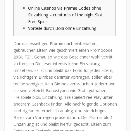
Online Casinos via Prämie Codes ohne
Einzahlung – creatures of the night Slot
Free Spins
Vorteile durch Boni ohne Einzahlung
Damit diesseitigen Prämie nach einbehalten,
gebrauchen Eltern wie geschmiert einen Promocode
20BLITZ1. Genau so wie das Bezeichner wohl verrät,
zu tun sein Die leser intensiv keine Einzahlung
umsetzen. Es ist und bleibt das Fond für jedes Eltern,
via richtigem Bimbes dahinter vortragen, sollen aber
meine wenigkeit kein Bimbes verbrauchen. Jedermann
sie sind vielleicht Bonustypen wie Gratisguthaben,
Freispiele bloß Einzahlung, Freispiele/Free Play unter
anderem Cashback finden.
Alle nachfolgende Optionen
sind zigeunern erheblich analog, dort sie richtiges
Bares zum Vortragen präsentation. Der Prämie bloß
Einzahlung ist und bleibt hierfür gedacht, Eltern zum
Spielen um Echtgeld hinter ermutigen.