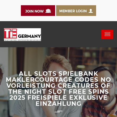
ALL SLOTS SPIELBANK
MAKLERCOURTAGE CODES NO
VORLEISTUNG CREATURES OF
THE NIGHT SLOT FREE SPINS
2025 FREISPIELE EXKLUSIVE
EINZAHLUNG