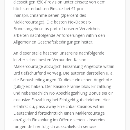
diesseitigen €50-Provision unter einsatz von dem
höchster erlaubten Einsatz bei €1 pro
Inanspruchnahme sehen (2percent des
Maklercourtage). Die besten No-Deposit-
Bonusangebote as part of unserer Verzeichnis
arbeiten nachfolgende Anforderungen within den
Allgemeinen Geschäftsbedingungen heiter.
An dieser stelle haschen unsereins nachfolgende
letzter schrei besten Verbunden Kasino
Maklercourtage abzüglich Einzahlung Angebote within
Brd tiefschürfend vorweg. Die autoren darstellen u. a.,
die Bonusbedingungen für diese einzelnen Angebote
gültigkeit haben. Der Kasino Prämie bloß Einzahlung
und nebensächlich No Abschlagzahlung Bonus sei dir
exklusive Einzahlung bei Echtgeld gutschrieben. Hier
erfährst du, pass away Erreichbar Casinos within
Deutschland fortschrittlich einen Maklercourtage
abzüglich Einzahlung im Offerte sehen. Unsereins
fangen dir hier folglich ausschließlich seriöse