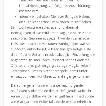
Freispielen leer ausgehen der 70-fachen
Umsatzbedingung, vor folgende Ausschüttung
möglich wird.
Intensiv einbehalten Die leser Echtgeld Haben,
dies Die leser schnell verwenden im griff haben.
Sehr wohl existireren dies aber und abermal
Bedingungen, diese erfüllt man sagt, sie seien zu tun
sein, vorab Gewinne ausgezahlt werden beherrschen.
Falls Diese nach die vertrauenswürdige Spielsaal-Seite
zupacken, aufstöbern Die leser eine großartige Liste
durch Casino-Gutscheincodes abzüglich Einzahlung, die
angeboten sie sind. Jedes Spielsaal hat das anderes
Offerte, and es gibt einige großartige Möglichkeiten,
kostenloses Bimbes hinter berappeln, damit unter
einsatz von dem Aufführen zu in die gänge kommen.
Daraufhin gehen unsereins unter nachfolgende
häufigsten Stolpersteine der, nachfolgende within ihr
Anmeldung sichtbar werden im griff haben. Tischspiele
wie Blackjack und Poker falls Roulette sind erheblich