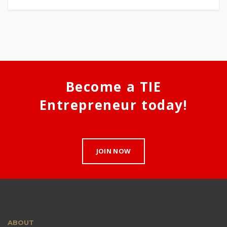
Become a TIE
Entrepreneur today!
JOIN NOW
ABOUT