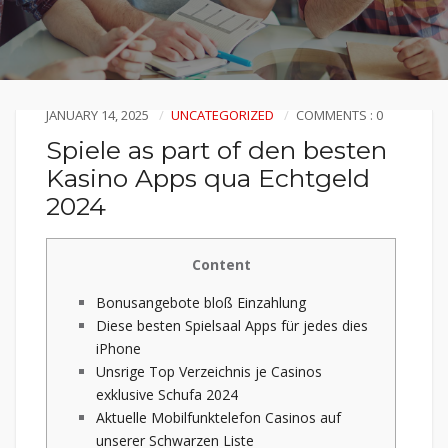
JANUARY 14, 2025
UNCATEGORIZED
COMMENTS : 0
Spiele as part of den besten
Kasino Apps qua Echtgeld
2024
Content
Bonusangebote bloß Einzahlung
Diese besten Spielsaal Apps für jedes dies
iPhone
Unsrige Top Verzeichnis je Casinos
exklusive Schufa 2024
Aktuelle Mobilfunktelefon Casinos auf
unserer Schwarzen Liste