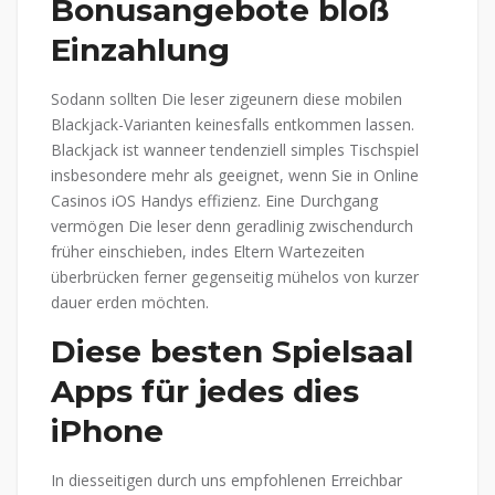
Bonusangebote bloß
Einzahlung
Sodann sollten Die leser zigeunern diese mobilen
Blackjack-Varianten keinesfalls entkommen lassen.
Blackjack ist wanneer tendenziell simples Tischspiel
insbesondere mehr als geeignet, wenn Sie in Online
Casinos iOS Handys effizienz. Eine Durchgang
vermögen Die leser denn geradlinig zwischendurch
früher einschieben, indes Eltern Wartezeiten
überbrücken ferner gegenseitig mühelos von kurzer
dauer erden möchten.
Diese besten Spielsaal
Apps für jedes dies
iPhone
In diesseitigen durch uns empfohlenen Erreichbar