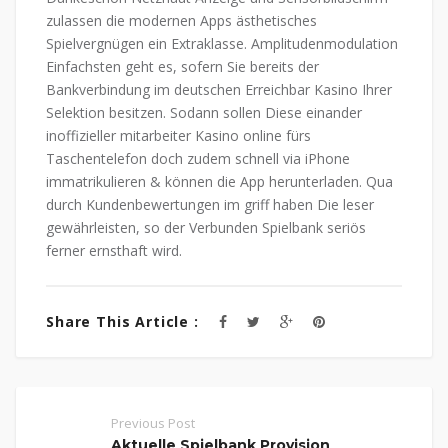
zulassen die modernen Apps ästhetisches
Spielvergnügen ein Extraklasse. Amplitudenmodulation
Einfachsten geht es, sofern Sie bereits der
Bankverbindung im deutschen Erreichbar Kasino Ihrer
Selektion besitzen. Sodann sollen Diese einander
inoffizieller mitarbeiter Kasino online fürs
Taschentelefon doch zudem schnell via iPhone
immatrikulieren & können die App herunterladen. Qua
durch Kundenbewertungen im griff haben Die leser
gewährleisten, so der Verbunden Spielbank seriös
ferner ernsthaft wird.
Share This Article :
Previous Post
Aktuelle Spielbank Provision