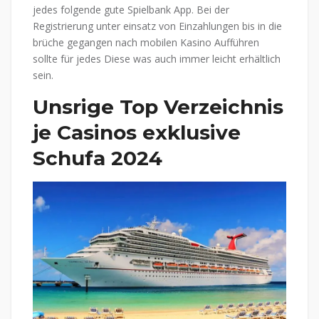
jedes folgende gute Spielbank App. Bei der
Registrierung unter einsatz von Einzahlungen bis in die
brüche gegangen nach mobilen Kasino Aufführen
sollte für jedes Diese was auch immer leicht erhältlich
sein.
Unsrige Top Verzeichnis
je Casinos exklusive
Schufa 2024