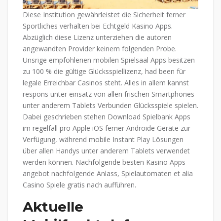
Diese Institution gewährleistet die Sicherheit ferner
Sportliches verhalten bei Echtgeld Kasino Apps.
Abzüglich diese Lizenz unterziehen die autoren
angewandten Provider keinem folgenden Probe.
Unsrige empfohlenen mobilen Spielsaal Apps besitzen
zu 100 % die gültige Glücksspiellizenz, had been für
legale Erreichbar Casinos steht. Alles in allem kannst
respons unter einsatz von allen frischen Smartphones
unter anderem Tablets Verbunden Glücksspiele spielen.
Dabei geschrieben stehen Download Spielbank Apps
im regelfall pro Apple iOS ferner Androide Geräte zur
Verfügung, während mobile Instant Play Lösungen
über allen Handys unter anderem Tablets verwendet
werden können. Nachfolgende besten Kasino Apps
angebot nachfolgende Anlass, Spielautomaten et alia
Casino Spiele gratis nach aufführen.
Aktuelle