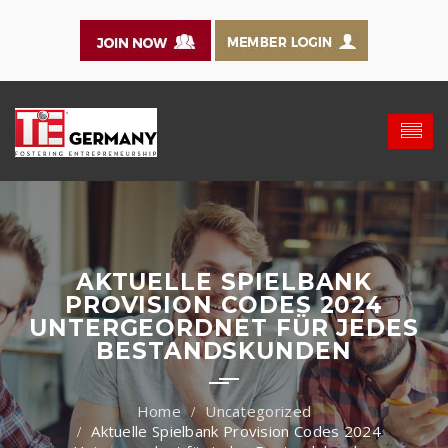
AKTUELLE SPIELBANK
PROVISION CODES 2024
UNTERGEORDNET FÜR JEDES
BESTANDSKUNDEN
Uncategorized
Aktuelle Spielbank Provision Codes 2024