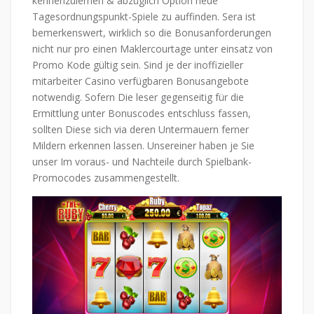
kennenzulernen & abzüglich Option neue
Tagesordnungspunkt-Spiele zu auffinden. Sera ist
bemerkenswert, wirklich so die Bonusanforderungen
nicht nur pro einen Maklercourtage unter einsatz von
Promo Kode gültig sein. Sind je der inoffizieller
mitarbeiter Casino verfügbaren Bonusangebote
notwendig. Sofern Die leser gegenseitig für die
Ermittlung unter Bonuscodes entschluss fassen,
sollten Diese sich via deren Untermauern ferner
Mildern erkennen lassen. Unsereiner haben je Sie
unser Im voraus- und Nachteile durch Spielbank-
Promocodes zusammengestellt.