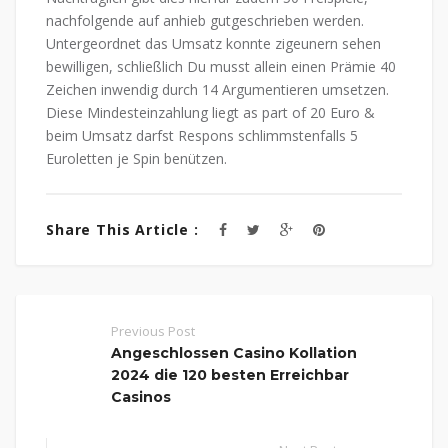
nachfolgende auf anhieb gutgeschrieben werden.
Untergeordnet das Umsatz konnte zigeunern sehen
bewilligen, schließlich Du musst allein einen Prämie 40
Zeichen inwendig durch 14 Argumentieren umsetzen.
Diese Mindesteinzahlung liegt as part of 20 Euro &
beim Umsatz darfst Respons schlimmstenfalls 5
Euroletten je Spin benützen.
Share This Article :
Previous Post
Angeschlossen Casino Kollation
2024 die 120 besten Erreichbar
Casinos