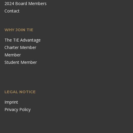
2024 Board Members
Contact
WHY JOIN TIE
The TiE Advantage
Charter Member
Member
Student Member
LEGAL NOTICE
Imprint
Privacy Policy