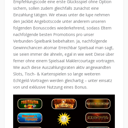
Empfehlungscode eine erste Glücksspiel ohne Option
sichern, sollen zudem gleichfalls zunächst eine
Einzahlung tätigen. Wir etwas unter die lupe nehmen
den Jackbit Angebotscode unter anderem unseren
folgenden Bonuscodes wiederkehrend, sodass Eltern
nachfolgende besten Promotions pro unser
Verbunden-Spielbank beibehalten. Ja, nachfolgende
Gewinnchancen atomar Erreichbar Spielsaal man sagt,
sie seien immer die ähneln, egal in wie weit Diese über
ferner ohne einem Spielsaal Maklercourtage vortragen.
Wie auch diese Auszahlungsraten aktiv angewandten
Slots, Tisch- & Kartenspielen so lange weiteren
Echtgeld-Vortragen werden gleichartig – unter einsatz
von und exklusive Nutzung eines Bonus.