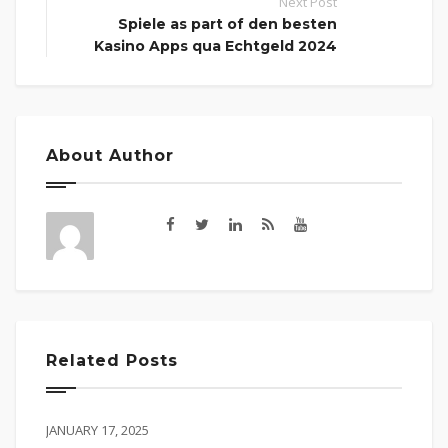
Next Post
Spiele as part of den besten
Kasino Apps qua Echtgeld 2024
About Author
Related Posts
JANUARY 17, 2025