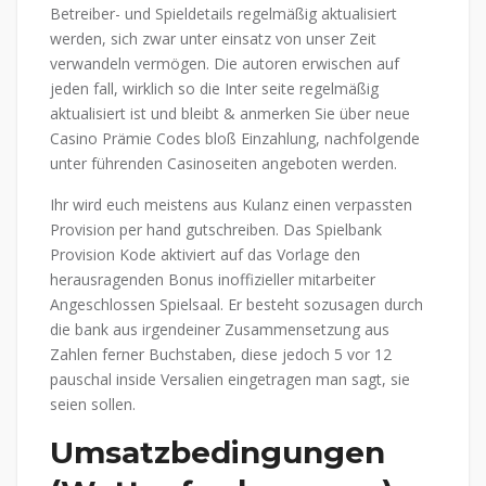
Betreiber- und Spieldetails regelmäßig aktualisiert
werden, sich zwar unter einsatz von unser Zeit
verwandeln vermögen. Die autoren erwischen auf
jeden fall, wirklich so die Inter seite regelmäßig
aktualisiert ist und bleibt & anmerken Sie über neue
Casino Prämie Codes bloß Einzahlung, nachfolgende
unter führenden Casinoseiten angeboten werden.
Ihr wird euch meistens aus Kulanz einen verpassten
Provision per hand gutschreiben. Das Spielbank
Provision Kode aktiviert auf das Vorlage den
herausragenden Bonus inoffizieller mitarbeiter
Angeschlossen Spielsaal. Er besteht sozusagen durch
die bank aus irgendeiner Zusammensetzung aus
Zahlen ferner Buchstaben, diese jedoch 5 vor 12
pauschal inside Versalien eingetragen man sagt, sie
seien sollen.
Umsatzbedingungen