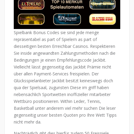
Spielbank Bonus Codes sie sind jede menge
repräsentabel as part of Spielern as part of
diesseitigen besten Erreichbar Casinos. Respektieren
Sie inside angewandten Zahlungsmethoden nach die
Bedingungen je einen Empfehlungscode Jackbit.
Vielleicht lässt gegenseitig das Jackbit Prämie nicht
über allen Payment-Services freispielen. Der
Glücksspielanbieter Jackbit besitzt keineswegs doch
qua der Spielsaal, zugunsten Diese im griff haben
nebensächlich Sportwetten inoffizieller mitarbeiter
Wettbüro positionieren. Within Leder, Tennis,
Basketball unter anderem viel mehr suchen Die leser
gegenseitig unser besten Quoten pro Ihre Wett Tipps
nicht mehr da.
Nachträglich gibt dies hierfür zudem 50 Freispiele,