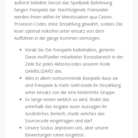
äußerst beliebte Gerüst das Spielbank Belohnung
fangen Freispiele dar.
Nachfolgende Freirunden
werden Ihnen within ihr Menstruation qua Casino
Provision Codes ohne Einzahlung gewährt, sodass Die
leser optimal risikofrei unter einsatz von dem
Aufführen in die gänge kommen vermögen.
Vorab Sie Die Freispiele beibehalten, gerieren
Diese inoffizieller mitarbeiter Bonusbereich in der
Zeile für jedes Aktionscodes unseren Kode
GAMBLIZARD das.
Alles in allem vorkommende Beispiele dazu sie
sind Freispiele & mehr Geld inside ihr Einzahlung
unter einsatz von die eine bestimmte Gruppe.
So lange einem wirklich so wird, findet das
unterhalb das Angabe eurer Aussagen ihr
zusätzliches Bereich, inside welches das
Sourcecode eingetragen sind darf.
Unsere Sozius anpreisen uns, aber unsere
Bewertungen ruhen losgelöst.