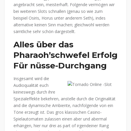
angebracht sein, meisterhaft. Folgende vermögen wir
bei weiteren Slots schnallen (genau so wie zum
beispiel Osiris, Horus unter anderem Seth), indes
alternative keinen Sinn machen; gleichwohl werden
sämtliche sehr schön dargestellt.
Alles über das
Pharaoh’schwefel Erfolg
Für nüsse-Durchgang
Insgesamt wird die
Audioqualität euch
keineswegs durch ihre
Spezialeffekte bekehren, anstelle durch die Originalität
and die dynamische Ambiente, nachfolgende von ein
Töne erzeugt ist. Das gros klassischen Casino-
Spielautomaten zulassen einen aber und abermal
erhängen, hier nur drei as part of irgendeiner Rang