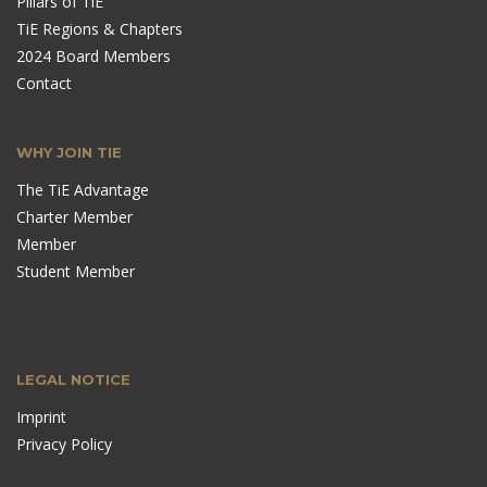
Pillars of TiE
TiE Regions & Chapters
2024 Board Members
Contact
WHY JOIN TIE
The TiE Advantage
Charter Member
Member
Student Member
LEGAL NOTICE
Imprint
Privacy Policy