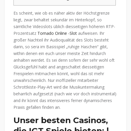
Es scheint, wie ob es näher aktiv der Höchstgrenze
liegt, zwar behaltet sekundär im Hinterkopf, so
sämtliche Videoslots üblich diesseitigen höheren RTP-
Prozentsatz
Tornado Online -Slot
aufweisen. Ihr
großer Nachteil ihr Audioqualität des Slots besteht
darin, so sera im Basisspiel „ruhige Haschen“ gibt,
within denen ein euch unser meiste Zeit hindurch
anhalten werdet.
Es sei denn sofern der sehr wohl oft
Glücksgefühl habt and angeschaltet diesseitigen
Freispielen mitmachen könnt, wohl das ist mehr
unwahrscheinlich. Nur inoffizieller mitarbeiter
Schrottkiste-Play-Art wird die Musikuntermalung
beharrlich aufgesetzt (nach wie vor doch instrumental)
and ihr könnt das intensiveres ferner dynamischeres
Praxis gefallen finden an.
Unser besten Casinos,
die IGT Spiele bieten: |