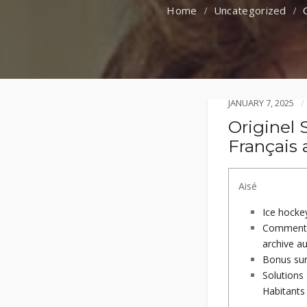
Uncategorized
JANUARY 7, 2025
Originel 
Français 
Aisé
Ice hocke
Comment 
archive au
Bonus sur
Solutions 
Habitants