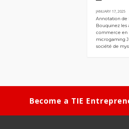
JANUARY 17, 2025
Annotation de
Bouquinez les a
commerce en
microgaming J
société de my
Become a TIE Entrepren