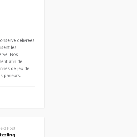
u
conserve délivrées
isent les
erve. Nos
ent afin de
onnes de jeu de
s parieurs.
ext Post
izzling