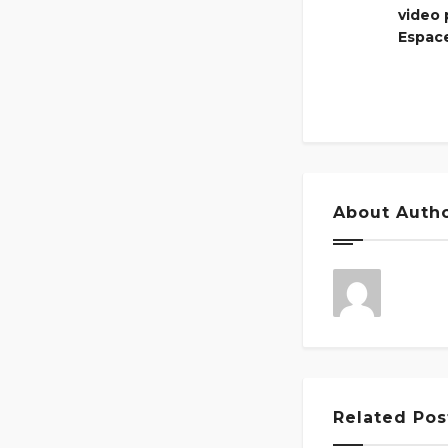
video 
Espace
About Auth
Related Pos