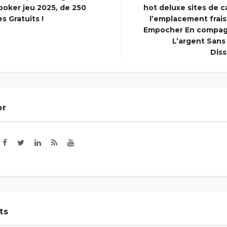
poker jeu 2025, de 250
hot deluxe sites de c
s Gratuits !
l’emplacement frais
Empocher En compag
L’argent Sans 
Dis
or
ts