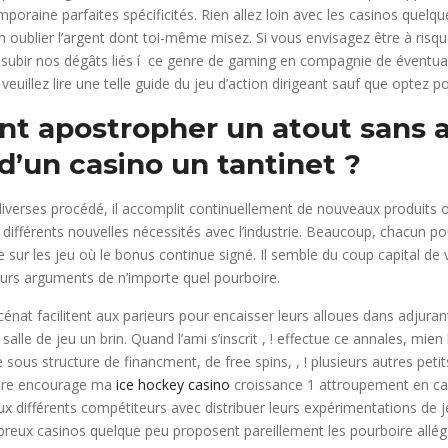
mporaine parfaites spécificités. Rien allez loin avec les casinos quel
 oublier l’argent dont toi-même misez. Si vous envisagez être à risqu
subir nos dégâts liés í ce genre de gaming en compagnie de éventual
 veuillez lire une telle guide du jeu d’action dirigeant sauf que optez
 apostropher un atout sans a
 d’un casino un tantinet ?
iverses procédé, il accomplit continuellement de nouveaux produits 
différents nouvelles nécessités avec l’industrie. Beaucoup, chacun p
 sur les jeu où le bonus continue signé. Il semble du coup capital de 
urs arguments de n’importe quel pourboire.
nat facilitent aux parieurs pour encaisser leurs alloues dans adjuran
 salle de jeu un brin. Quand l’ami s’inscrit , ! effectue ce annales, mien
re sous structure de financment, de free spins, , ! plusieurs autres pet
oire encourage ma
ice hockey casino
croissance 1 attroupement en ca
x différents compétiteurs avec distribuer leurs expérimentations de j
eux casinos quelque peu proposent pareillement les pourboire allég