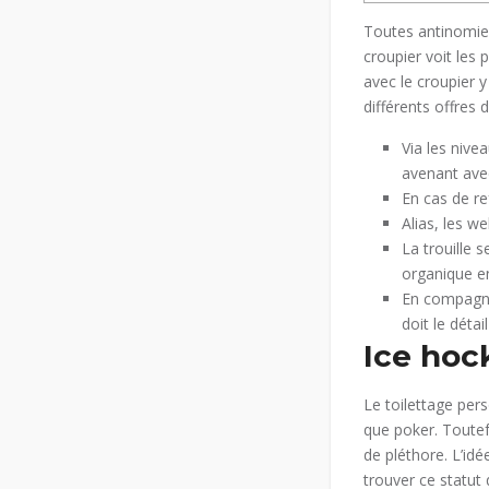
Toutes antinomies
croupier voit les 
avec le croupier y
différents offres 
Via les nive
avenant ave
En cas de r
Alias, les w
La trouille 
organique e
En compagnie
doit le détai
Ice hoc
Le toilettage per
que poker. Toutefo
de pléthore. L’id
trouver ce statut