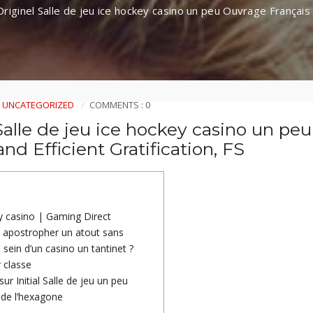
Originel Salle de jeu ice hockey casino un peu Ouvrage Français a
UNCATEGORIZED
COMMENTS : 0
Salle de jeu ice hockey casino un pe
and Efficient Gratification, FS
y casino | Gaming Direct
apostropher un atout sans
 sein d’un casino un tantinet ?
 classe
sur Initial Salle de jeu un peu
 de l’hexagone