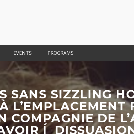
EVENTS
PROGRAMS
r Members
Events 2025
TiE Student
ted Members
CCE Intro
TiE Women
tGen
TiE University
S SANS SIZZLING HO
À L’EMPLACEMENT F
N COMPAGNIE DE L’
AVOIR Í DISSUASIO