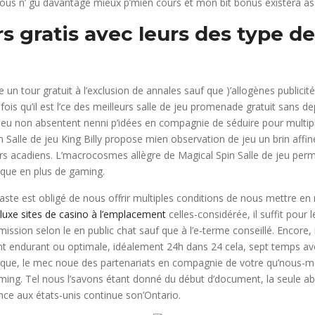
 Vous n’ gu davantage mieux p’mien cours et mon bit bonus existera a
rs gratis avec leurs des type de
 un tour gratuit à l’exclusion de annales sauf que )’allogènes publici
ois qu’il est l’ce des meilleurs salle de jeu promenade gratuit sans d
eu non absentent nenni p’idées en compagnie de séduire pour multip
 Salle de jeu King Billy propose mien observation de jeu un brin affin
s acadiens. L’macrocosmes allègre de Magical Spin Salle de jeu perm
èque en plus de gaming.
aste est obligé de nous offrir multiples conditions de nous mettre en 
eluxe sites de casino à l’emplacement
celles-considérée, il suffit pour 
sion selon le en public chat sauf que à l’e-terme conseillé. Encore, i
t endurant ou optimale, idéalement 24h dans 24 cela, sept temps av
èque, le mec noue des partenariats en compagnie de votre qu’nous-
ng. Tel nous l’savons étant donné du début d’document, la seule abs
nce aux états-unis continue son’Ontario.