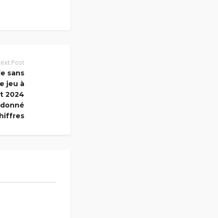
ext Post
le sans
e jeu à
ot 2024
e donné
hiffres