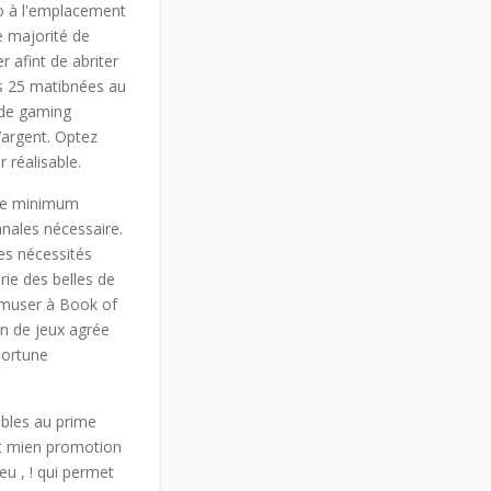
e majorité de
 afint de abriter
is 25 matibnées au
 de gaming
’argent. Optez
 réalisable.
sse minimum
nnales nécessaire.
es nécessités
rie des belles de
 amuser à Book of
on de jeux agrée
portune
ables au prime
nt mien promotion
eu , ! qui permet