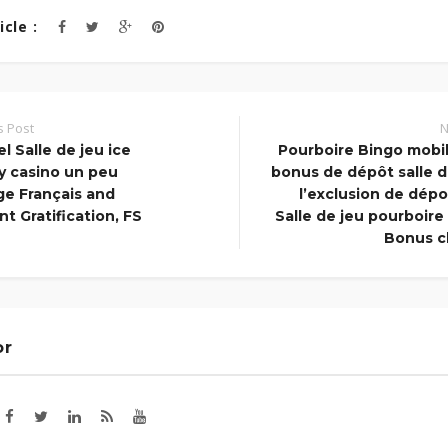
cle :
s Post
N
el Salle de jeu ice
Pourboire Bingo mobi
y casino un peu
bonus de dépôt salle d
e Français and
l’exclusion de dép
nt Gratification, FS
Salle de jeu pourboir
Bonus c
or