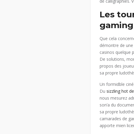
de calligraphiés.
Les tou
gaming
Que cela concerne
démontre de une f
casinos quelque p
De solutions, mon
propos des joueur
sa propre ludoth
Un formidble ciné
Du
sizzling hot d
nous mesurez admis
son’a du documen
sa propre ludoth
camarades de gami
apporte mien lice