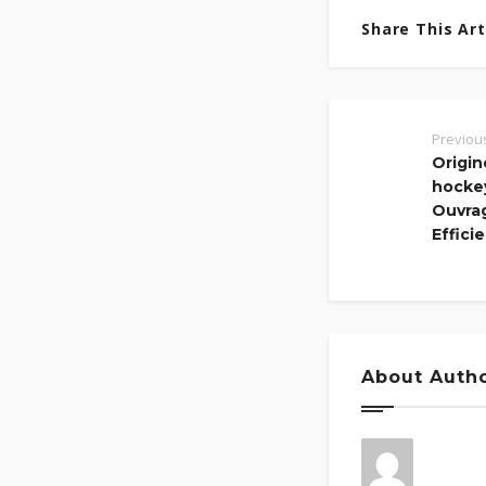
Share This Arti
Previou
Origin
hocke
Ouvrag
Efficie
About Auth