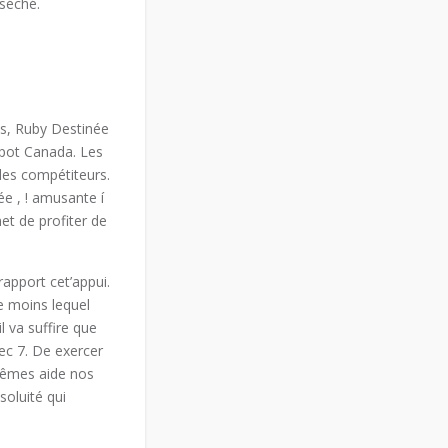
sséché.
tés, Ruby Destinée
epot Canada. Les
les compétiteurs.
ée , ! amusante í
et de profiter de
rapport cet’appui.
le moins lequel
l va suffire que
ec 7. De exercer
mêmes aide nos
oluité qui