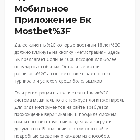
Мобильное
Приложение Бк
Mostbet%3F
Далее клиенты%2C которые достигли 18 лет%2C
должно кликнуть на кнопку «Регистрация». Здесь
БК предлагает больше 1000 исходов для более
популярных событий. Остальные матчи
расписаны%2C а соответствие с важностью
турнира и и успехом среди болельщиков.
Если регистрация выполняется в 1 клик%2C
система машинально сгенерирует логин же пароль.
Для ряда инструментов на сайте требуется
прохождение верификации. В профиле сможем
найти соответствующий раздел для загрузки
документов. В описании невозможно найти
подробные сведения о каждом из способов.