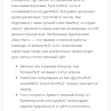
опытными игроками. Рулетка%2C хоть и
основываются на удаче%2C все равно допускает
целях различных стратегий и тактик. Мы
поделимся с вами лучшей советами%2C которые
смогут увеличить ваши шансом на выигрыш а этой
увлекательной игре. Мобильные приложения
«Мостбет» — это пример отличной работы
команды. И внешне%2C а по техническим
характеристикам они значительно превосходят
уже слегка отечественный сайт.
Множество и размер бонусов тем
больше%2C не выше статус игрока.
Наиболее популярные из них (футбол%2C
хоккей%2C баскетбол%2C теннис) находятся
сверху.
Того получить приветственный бонус от
букмекерской конторы%2C необходимо
зарегистрироваться а сайте и пополнить