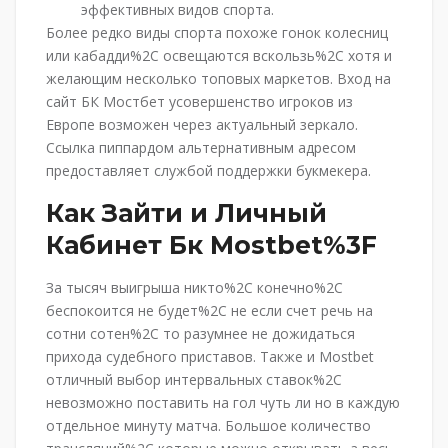
эффективных видов спорта.
Более редко виды спорта похоже гонок колесниц
или кабадди%2C освещаются вскользь%2C хотя и
желающим несколько топовых маркетов. Вход на
сайт БК Мостбет усовершенство игроков из
Европе возможен через актуальный зеркало.
Ссылка пиппардом альтернативным адресом
предоставляет службой поддержки букмекера.
Как Зайти и Личный
Кабинет Бк Mostbet%3F
За тысяч выигрыша никто%2C конечно%2C
беспокоится не будет%2C не если счет речь на
сотни сотен%2C то разумнее не дожидаться
прихода судебного приставов. Также и Mostbet
отличный выбор интервальных ставок%2C
невозможно поставить на гол чуть ли но в каждую
отдельное минуту матча. Большое количество