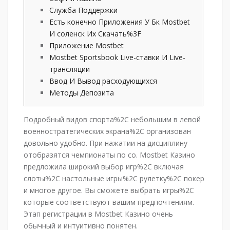
Служба Поддержки
Есть конечно Приложения У Бк Mostbet
И соленск Их Скачать%3F
Приложение Mostbet
Mostbet Sportsbook Live-ставки И Live-
трансляции
Ввод И Вывод расходующихся
Методы Депозита
Подробный видов спорта%2C небольшим в левой
военностратегических экрана%2C организован
довольно удобно. При нажатии на дисциплину
отобразятся чемпионаты по со. Mostbet Казино
предложила широкий выбор игр%2C включая
слоты%2C настольные игры%2C рулетку%2C покер
и многое другое. Вы сможете выбрать игры%2C
которые соответствуют вашим предпочтениям.
Этап регистрации в Mostbet Казино очень
обычный и интуитивно понятен.