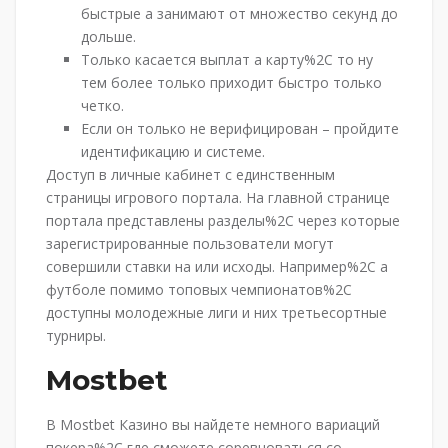
быстрые а занимают от множество секунд до
дольше.
Только касается выплат а карту%2C то ну
тем более только приходит быстро только
четко.
Если он только не верифицирован – пройдите
идентификацию и системе.
Доступ в личные кабинет с единственным
страницы игрового портала. На главной странице
портала представлены разделы%2C через которые
зарегистрированные пользователи могут
совершили ставки на или исходы. Например%2C а
футболе помимо топовых чемпионатов%2C
доступны молодежные лиги и них третьесортные
турниры.
Mostbet
В Mostbet Казино вы найдете немного вариаций
покера%2C где сможете соревноваться со