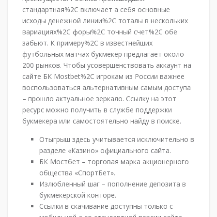
стандартная%2C включает а себя основные
исходы денежной линии%2C тоталы в нескольких
вариациях%2C форы%2C точный счет%2C обе
забьют. К примеру%2C в известнейших
футбольных матчах букмекер предлагает около
200 рынков. Чтобы усовершенствовать аккаунт на
сайте БК Mostbet%2C игрокам из России важнее
воспользоваться альтернативным самым доступа
– прошло актуальное зеркало. Ссылку на этот
ресурс можно получить в службе поддержки
букмекера или самостоятельно найду в поиске.
Отыгрыш здесь учитывается исключительно в
разделе «Казино» официального сайта.
БК Мостбет – торговая марка акционерного
общества «СпортБет».
Излюбленный шаг – пополнение депозита в
букмекерской конторе.
Ссылки в скачивание доступны только с