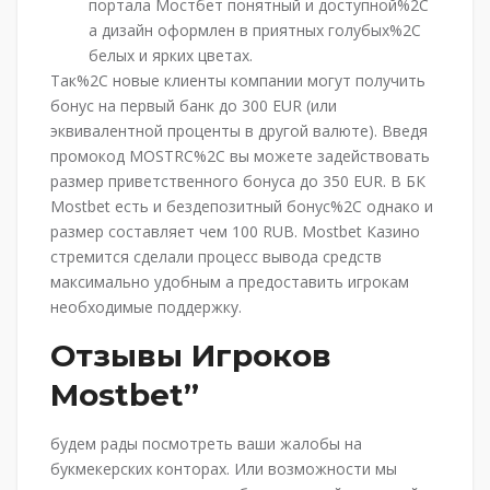
портала Мостбет понятный и доступной%2C
а дизайн оформлен в приятных голубых%2C
белых и ярких цветах.
Так%2C новые клиенты компании могут получить
бонус на первый банк до 300 EUR (или
эквивалентной проценты в другой валюте). Введя
промокод MOSTRC%2C вы можете задействовать
размер приветственного бонуса до 350 EUR. В БК
Mostbet есть и бездепозитный бонус%2C однако и
размер составляет чем 100 RUB. Mostbet Казино
стремится сделали процесс вывода средств
максимально удобным а предоставить игрокам
необходимые поддержку.
Отзывы Игроков
Mostbet”
будем рады посмотреть ваши жалобы на
букмекерских конторах. Или возможности мы