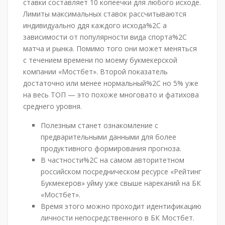
ставки составляет 10 копеечки для любого исходе.
Лимиты максимальных ставок рассчитываются
индивидуально ддя каждого исхода%2C а
зависимости от популярности вида спорта%2C
матча и рынка. Помимо того они может меняться
с течением времени по моему букмекерской
компании «Мостбет». Второй показатель
достаточно или менее нормальный%2C но 5% уже
на весь ТОП — это похоже многовато и фатихова
среднего уровня.
Полезным станет ознакомление с
предварительными данными для более
продуктивного формирования прогноза.
В частности%2C на самом авторитетном
российском посредническом ресурсе «Рейтинг
Букмекеров» уйму уже свыше нареканий на БК
«Мостбет».
Время этого можно проходит идентификацию
личности непосредственного в БК Мостбет.