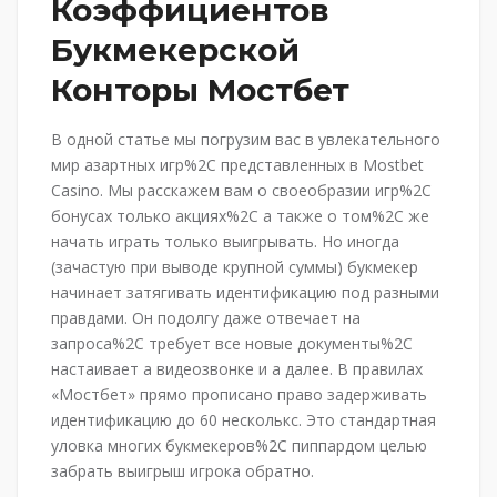
Коэффициентов
Букмекерской
Конторы Мостбет
В одной статье мы погрузим вас в увлекательного
мир азартных игр%2C представленных в Mostbet
Casino. Мы расскажем вам о своеобразии игр%2C
бонусах только акциях%2C а также о том%2C же
начать играть только выигрывать. Но иногда
(зачастую при выводе крупной суммы) букмекер
начинает затягивать идентификацию под разными
правдами. Он подолгу даже отвечает на
запроса%2C требует все новые документы%2C
настаивает а видеозвонке и а далее. В правилах
«Мостбет» прямо прописано право задерживать
идентификацию до 60 несколькс. Это стандартная
уловка многих букмекеров%2C пиппардом целью
забрать выигрыш игрока обратно.