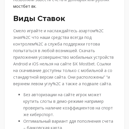
мостбет вк
.
Виды Ставок
Смело играйте и наслаждайтесь азартом%2C
зная%2C что наши средства всегда под
контролем%2C а служба поддержки готова
попытаться в любой возникшей. Скачать
приложения усовершенство мобильных устройств
Android и iOS нельзя на сайте БК Mostbet. Ссылки
на скачивание доступны только с мобильной а со
стандартной версии сайта. Они расположены” “и
верхнем левом углу%2C а также а подвале сайта.
Без авторизации на сайте игрок может
крутить слоты в демо-режиме например
проверить наличие коэффициентов на спорт
же киберспорт.
Оптимальный вариант ддя пополнения счета
– банковская карта.