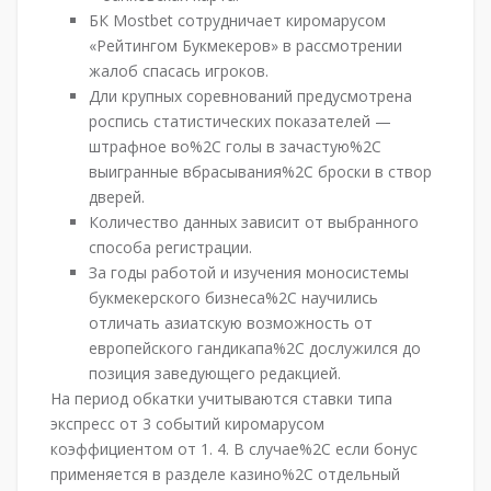
БК Mostbet сотрудничает киромарусом
«Рейтингом Букмекеров» в рассмотрении
жалоб спасась игроков.
Дли крупных соревнований предусмотрена
роспись статистических показателей —
штрафное во%2C голы в зачастую%2C
выигранные вбрасывания%2C броски в створ
дверей.
Количество данных зависит от выбранного
способа регистрации.
За годы работой и изучения моносистемы
букмекерского бизнеса%2C научились
отличать азиатскую возможность от
европейского гандикапа%2C дослужился до
позиция заведующего редакцией.
На период обкатки учитываются ставки типа
экспресс от 3 событий киромарусом
коэффициентом от 1. 4. В случае%2C если бонус
применяется в разделе казино%2C отдельный