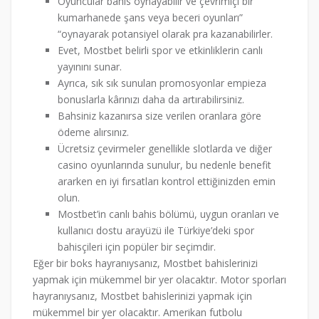
Oyuncular bahis oynayabilir ve çevrimiçi bir
kumarhanede şans veya beceri oyunları”
“oynayarak potansiyel olarak pra kazanabilirler.
Evet, Mostbet belirli spor ve etkinliklerin canlı
yayınını sunar.
Ayrıca, sık sık sunulan promosyonlar empieza
bonuslarla kârınızı daha da artırabilirsiniz.
Bahsiniz kazanırsa size verilen oranlara göre
ödeme alırsınız.
Ücretsiz çevirmeler genellikle slotlarda ve diğer
casino oyunlarında sunulur, bu nedenle benefit
ararken en iyi fırsatları kontrol ettiğinizden emin
olun.
Mostbet’in canlı bahis bölümü, uygun oranları ve
kullanıcı dostu arayüzü ile Türkiye’deki spor
bahisçileri için popüler bir seçimdir.
Eğer bir boks hayranıysanız, Mostbet bahislerinizi
yapmak için mükemmel bir yer olacaktır. Motor sporları
hayranıysanız, Mostbet bahislerinizi yapmak için
mükemmel bir yer olacaktır. Amerikan futbolu