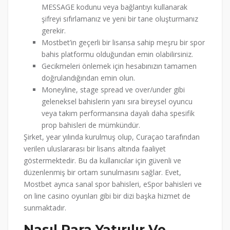
MESSAGE kodunu veya bağlantıyı kullanarak
şifreyi sıfırlamanız ve yeni bir tane oluşturmanız
gerekir.
Mostbet’in geçerli bir lisansa sahip meşru bir spor
bahis platformu olduğundan emin olabilirsiniz.
Gecikmeleri önlemek için hesabınızın tamamen
doğrulandığından emin olun.
Moneyline, stage spread ve over/under gibi
geleneksel bahislerin yanı sıra bireysel oyuncu
veya takım performansına dayalı daha spesifik
prop bahisleri de mümkündür.
Şirket, year yılında kurulmuş olup, Curaçao tarafından
verilen uluslararası bir lisans altında faaliyet
göstermektedir. Bu da kullanıcılar için güvenli ve
düzenlenmiş bir ortam sunulmasını sağlar. Evet,
Mostbet ayrıca sanal spor bahisleri, eSpor bahisleri ve
on line casino oyunları gibi bir dizi başka hizmet de
sunmaktadır.
Nasıl Para Yatırılır Ve