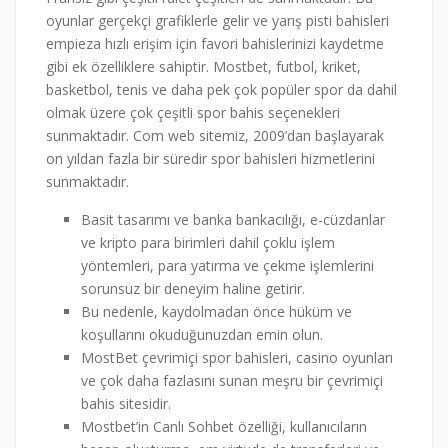
oyunlar gerçekçi grafiklerle gelir ve yarış pisti bahisleri
empieza hızlı erişim için favori bahislerinizi kaydetme
gibi ek özelliklere sahiptir. Mostbet, futbol, kriket,
basketbol, tenis ve daha pek çok popüler spor da dahil
olmak üzere çok çeşitli spor bahis seçenekleri
sunmaktadır. Com web sitemiz, 2009’dan başlayarak
on yıldan fazla bir süredir spor bahisleri hizmetlerini
sunmaktadır.
Basit tasarımı ve banka bankacılığı, e-cüzdanlar
ve kripto para birimleri dahil çoklu işlem
yöntemleri, para yatırma ve çekme işlemlerini
sorunsuz bir deneyim haline getirir.
Bu nedenle, kaydolmadan önce hüküm ve
koşullarını okuduğunuzdan emin olun.
MostBet çevrimiçi spor bahisleri, casino oyunları
ve çok daha fazlasını sunan meşru bir çevrimiçi
bahis sitesidir.
Mostbet’in Canlı Sohbet özelliği, kullanıcıların