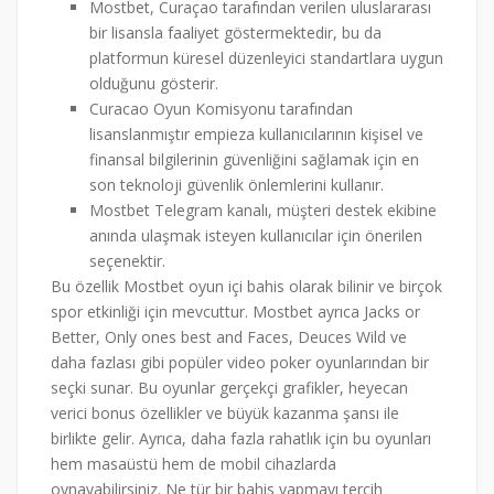
Mostbet, Curaçao tarafından verilen uluslararası
bir lisansla faaliyet göstermektedir, bu da
platformun küresel düzenleyici standartlara uygun
olduğunu gösterir.
Curacao Oyun Komisyonu tarafından
lisanslanmıştır empieza kullanıcılarının kişisel ve
finansal bilgilerinin güvenliğini sağlamak için en
son teknoloji güvenlik önlemlerini kullanır.
Mostbet Telegram kanalı, müşteri destek ekibine
anında ulaşmak isteyen kullanıcılar için önerilen
seçenektir.
Bu özellik Mostbet oyun içi bahis olarak bilinir ve birçok
spor etkinliği için mevcuttur. Mostbet ayrıca Jacks or
Better, Only ones best and Faces, Deuces Wild ve
daha fazlası gibi popüler video poker oyunlarından bir
seçki sunar. Bu oyunlar gerçekçi grafikler, heyecan
verici bonus özellikler ve büyük kazanma şansı ile
birlikte gelir. Ayrıca, daha fazla rahatlık için bu oyunları
hem masaüstü hem de mobil cihazlarda
oynayabilirsiniz. Ne tür bir bahis yapmayı tercih