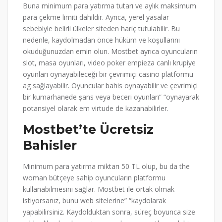
Buna minimum para yatırma tutarı ve aylık maksimum
para çekme limiti dahildir. Ayrıca, yerel yasalar
sebebiyle belirli ülkeler siteden hariç tutulabilir. Bu
nedenle, kaydolmadan önce hüküm ve koşullarını
okuduğunuzdan emin olun. Mostbet ayrıca oyuncuların
slot, masa oyunları, video poker empieza canlı krupiye
oyunları oynayabileceği bir çevrimiçi casino platformu
ag sağlayabilir. Oyuncular bahis oynayabilir ve çevrimiçi
bir kumarhanede şans veya beceri oyunları” “oynayarak
potansiyel olarak em virtude de kazanabilirler.
Mostbet’te Ücretsiz
Bahisler
Minimum para yatırma miktarı 50 TL olup, bu da the
woman bütçeye sahip oyuncuların platformu
kullanabilmesini sağlar. Mostbet ile ortak olmak
istiyorsanız, bunu web sitelerine” “kaydolarak
yapabilirsiniz. Kaydolduktan sonra, süreç boyunca size