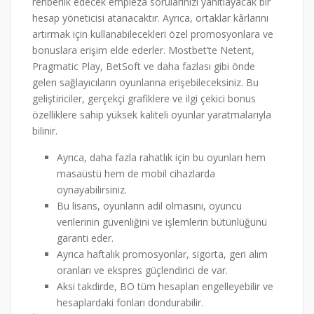
rehberlik edecek empieza sorularınızı yanıtlayacak bir
hesap yöneticisi atanacaktır. Ayrıca, ortaklar kârlarını
artırmak için kullanabilecekleri özel promosyonlara ve
bonuslara erişim elde ederler. Mostbet’te Netent,
Pragmatic Play, BetSoft ve daha fazlası gibi önde
gelen sağlayıcıların oyunlarına erişebileceksiniz. Bu
geliştiriciler, gerçekçi grafiklere ve ilgi çekici bonus
özelliklere sahip yüksek kaliteli oyunlar yaratmalarıyla
bilinir.
Ayrıca, daha fazla rahatlık için bu oyunları hem
masaüstü hem de mobil cihazlarda
oynayabilirsiniz.
Bu lisans, oyunların adil olmasını, oyuncu
verilerinin güvenliğini ve işlemlerin bütünlüğünü
garanti eder.
Ayrıca haftalık promosyonlar, sigorta, geri alım
oranları ve ekspres güçlendirici de var.
Aksi takdirde, BO tüm hesapları engelleyebilir ve
hesaplardaki fonları dondurabilir.