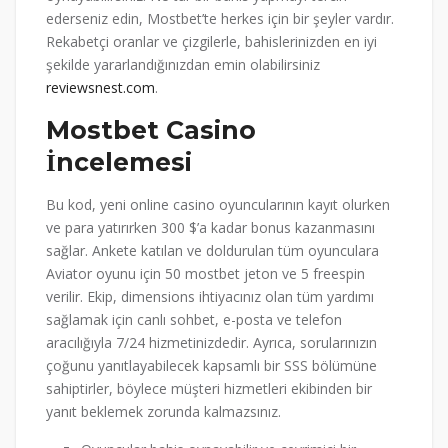
ederseniz edin, Mostbet’te herkes için bir şeyler vardır.
Rekabetçi oranlar ve çizgilerle, bahislerinizden en iyi
şekilde yararlandığınızdan emin olabilirsiniz
reviewsnest.com
.
Mostbet Casino
İncelemesi
Bu kod, yeni online casino oyuncularının kayıt olurken
ve para yatırırken 300 $’a kadar bonus kazanmasını
sağlar. Ankete katılan ve doldurulan tüm oyunculara
Aviator oyunu için 50 mostbet jeton ve 5 freespin
verilir. Ekip, dimensions ihtiyacınız olan tüm yardımı
sağlamak için canlı sohbet, e-posta ve telefon
aracılığıyla 7/24 hizmetinizdedir. Ayrıca, sorularınızın
çoğunu yanıtlayabilecek kapsamlı bir SSS bölümüne
sahiptirler, böylece müşteri hizmetleri ekibinden bir
yanıt beklemek zorunda kalmazsınız.