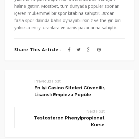
haline getirir. Mostbet, tüm dünyada popüler sporları
içeren mükemmel bir spor kitabına sahiptir. 30’dan
fazla spor dalında bahis oynayabilirsiniz ve the girl biri
yalnızca en iyi oranlara ve bahis pazarlarına sahiptir.
Share This Article :
Previous Post
En Iyi Casino Siteleri Güvenilir,
Lisanslı Empieza Popüle
Next Post
Testosteron Phenylpropionat
Kurse