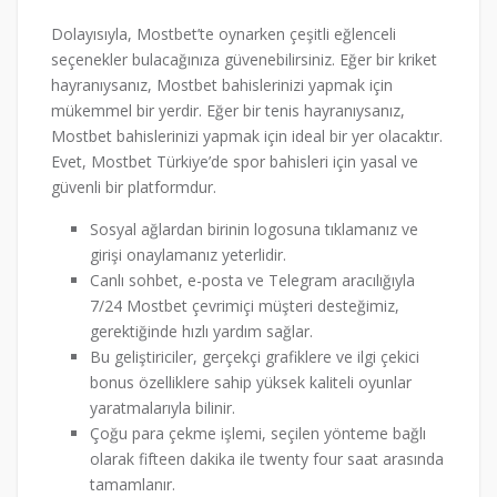
Dolayısıyla, Mostbet’te oynarken çeşitli eğlenceli
seçenekler bulacağınıza güvenebilirsiniz. Eğer bir kriket
hayranıysanız, Mostbet bahislerinizi yapmak için
mükemmel bir yerdir. Eğer bir tenis hayranıysanız,
Mostbet bahislerinizi yapmak için ideal bir yer olacaktır.
Evet, Mostbet Türkiye’de spor bahisleri için yasal ve
güvenli bir platformdur.
Sosyal ağlardan birinin logosuna tıklamanız ve
girişi onaylamanız yeterlidir.
Canlı sohbet, e-posta ve Telegram aracılığıyla
7/24 Mostbet çevrimiçi müşteri desteğimiz,
gerektiğinde hızlı yardım sağlar.
Bu geliştiriciler, gerçekçi grafiklere ve ilgi çekici
bonus özelliklere sahip yüksek kaliteli oyunlar
yaratmalarıyla bilinir.
Çoğu para çekme işlemi, seçilen yönteme bağlı
olarak fifteen dakika ile twenty four saat arasında
tamamlanır.