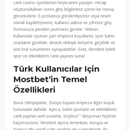
canlı casino oyunlarının heyecanını yaşayın. Hesap
oluşturulduktan sonra giriş bilgilerinizi içeren bir mesaj
görüntülenir. E-postanıza gönderdiyseniz veya resim
olarak kaydettiyseniz, kullanıcı adınızı ve şifrenizi giriş
formunuza yeniden yazmanız gerekir. Yetkisiz
kullanıcılar oyunun şart empieza koşullarını, spor bahis
oranlarını görebilir, destek ekibiyle iletişime geçebilir ve
slot trial sürümlerini oynayabilirler. Evet, Mostbet belirli
spor ve etkinliklerin canlı yayınını sunar.
Türk Kullanıcılar Için
Mostbet’in Temel
Özellikleri
Buna Olimpiyatlar, Dünya Kupası empieza diğer büyük
turnuvalar dahildir. Ayrıca, belirli sporların ve etkinliklerin
canlı yayınını weil sunarlar, böylece” “aksiyonun hiçbirini
kaçırmazsınız. Mostbet ayrıca Amerikan, Avrupa ve
Fransız gibi çeşitli rulet çeşitleri de sunmaktadır. Bu