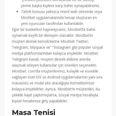
yerine başka kişilere karşı bahis oynayabilirsiniz.
Tebrik bonusu yalnızca resmî web sitesinde veya
Mostbet uygulamalarında hesap oluşturan en
yeni oyuncular tarafından kullanılabilir.
Eğer bir basketbol hayranıysanız, Mostbet’te bahis
oynamak keyifli bir deneyim olacaktır. Mostbet’in
müşteri destek temsilcilerine Mostbet Twitter,
Telegram, Myspace ve” “Instagram gibi popüler sosyal
medya platformlarından kolayca erişilebilir. Mostbet
Telegram kanalı, müşteri destek ekibine anında
ulaşmak isteyen kullanıcılar için önerilen seçenektir.
Mostbet. com’da müşterilerimiz, kolaylık ve esneklik
sağlayan özel iOS ve Android uygulamalarının yanı sıra
masaüstü ve mobil site aracılığıyla hizmetlerimize
kolayca erişebilirler. Ayrıca, Mostbet’in müşterileri, bu
şekilde kayıt yaptırmışlarsa, sosyal medya hesabıyla
kişisel hesabınıza giriş yapabilirler.
Masa Tenisi