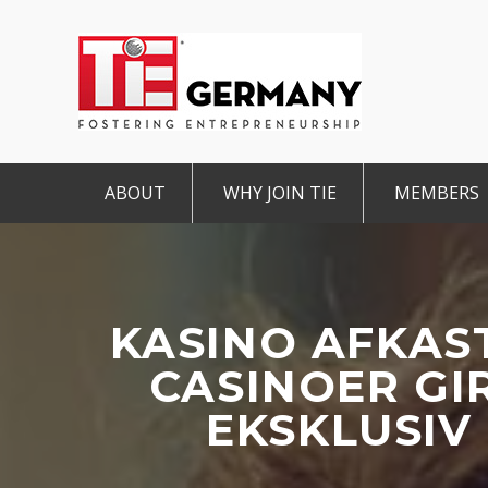
ABOUT
WHY JOIN TIE
MEMBERS
Mission & Vision
The TiE Advantage
Charte
Pillars of TiE
Charter Member
Associa
TiE Regions & Chapters
Member
TiE Nex
KASINO AFKAS
Contact
Student Member
CASINOER GI
IMPRINT
EKSKLUSIV