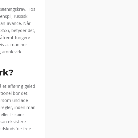
sætningskrav. Hos
enspil, russisk
eban-avance. Når
35x), betyder det,
 såfremt fungere
vis at man her
g amok virk
rk?
tå et afføring geled
tionel bor det.
tersom undlade
 regler, inden man
ller fr spins
 kan eksistere
ndskudsfrie free