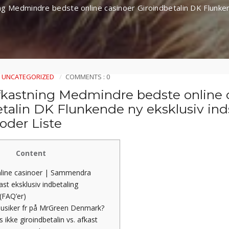
ng Medmindre bedste online casinoer Giroindbetalin DK Flunke
UNCATEGORIZED
COMMENTS : 0
fkastning Medmindre bedste online 
etalin DK Flunkende ny eksklusiv in
oder Liste
Content
line casinoer | Sammendra
ast eksklusiv indbetaling
(FAQ’er)
usiker fr på MrGreen Denmark?
 ikke giroindbetalin vs. afkast