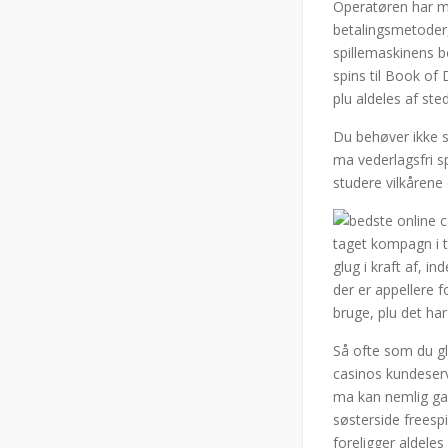
Operatøren har mo
betalingsmetoder,
spillemaskinens b
spins til Book of 
plu aldeles af ste
Du behøver ikke s
ma vederlagsfri s
studere vilkårene 
taget kompagn i t
glug i kraft af, i
der er appellere 
bruge, plu det ha
Så ofte som du g
casinos kundeserv
ma kan nemlig gan
søsterside freesp
foreligger aldeles