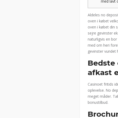
med lavt
Aldeles no deposit
oven i købet velk
oven i købet din s
sejre gevinster e
naturligvis en bor
med om heri forel
gevinster vundet 
Bedste 
afkast 
Casinoet fritids i
oplevelse. No dep
meget måder. Tabe
bonustilbud.
Brochur