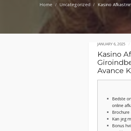
Uncategorized
Kasino Afkastni
JANUARY 6, 2025
Kasino A
Giroindb
Avance K
Bedste on
online afk
Brochure 
Kan jeg m
Bonus hvis