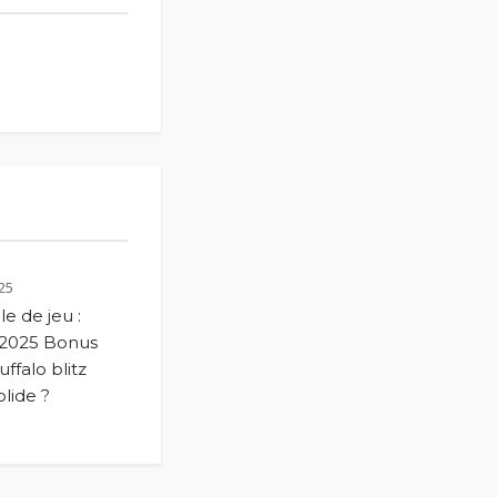
25
le de jeu :
 2025 Bonus
ffalo blitz
lide ?