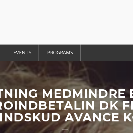
EVENTS
PROGRAMS
r Members
Events 2025
TiE Student
ted Members
CCE Intro
TiE Women
tGen
TiE University
TNING MEDMINDRE 
ROINDBETALIN DK 
 INDSKUD AVANCE K