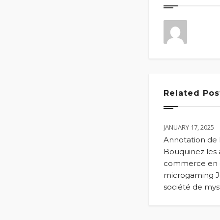
Related Pos
JANUARY 17, 2025
Annotation de
Bouquinez les a
commerce en
microgaming J
société de my