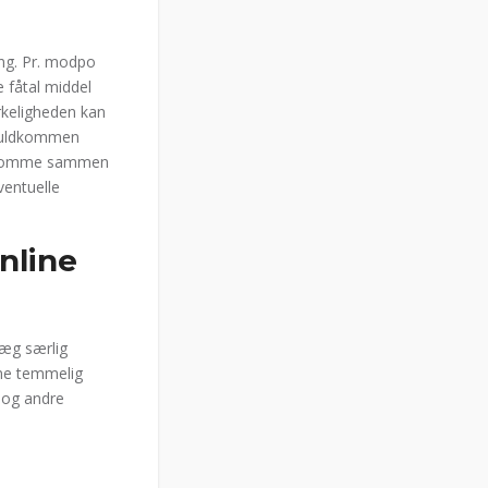
ing. Pr. modpo
 fåtal middel
irkeligheden kan
r fuldkommen
at komme sammen
ventuelle
nline
llæg særlig
ine temmelig
g og andre