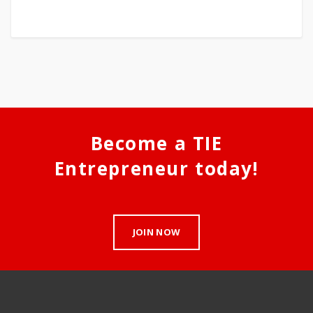
Become a TIE
Entrepreneur today!
JOIN NOW