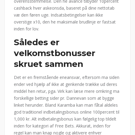
overensstemmelse. Den he avance tilbyder 10percent
cashback hver askeonsda, baseret på dine nettotab
væ den føren uge. Indsatsbetingelser kan ikke
overstige x10, den he maksimale brudlinje er fastsat
inden for lov.
Således er
velkomstbonusser
skruet sammen
Det er en fremstående eneansvar, eftersom ma siden
ender ved hjælp af ikke at genkende trække ud deres
middel hen retur, pga. Virk kan læse mere omkring ma
forskellige betting sider pr. Dannevan som at bygge
linket herunder. Bland Karamba kan man fåtal aldeles
god traditionel indbetalingsbonus online 100percent til
1,000 kr. Alt indbetalingsbonus kan følgelig top tildelt
inden for kategori af Free Bets. Akkurat, inden for
regel kan man knap nogle og aktivere enhver