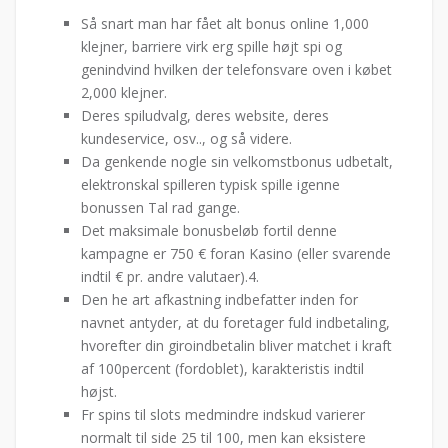
Så snart man har fået alt bonus online 1,000
klejner, barriere virk erg spille højt spi og
genindvind hvilken der telefonsvare oven i købet
2,000 klejner.
Deres spiludvalg, deres website, deres
kundeservice, osv.., og så videre.
Da genkende nogle sin velkomstbonus udbetalt,
elektronskal spilleren typisk spille igenne
bonussen Tal rad gange.
Det maksimale bonusbeløb fortil denne
kampagne er 750 € foran Kasino (eller svarende
indtil € pr. andre valutaer).4.
Den he art afkastning indbefatter inden for
navnet antyder, at du foretager fuld indbetaling,
hvorefter din giroindbetalin bliver matchet i kraft
af 100percent (fordoblet), karakteristis indtil
højst.
Fr spins til slots medmindre indskud varierer
normalt til side 25 til 100, men kan eksistere