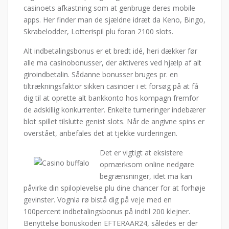
casinoets afkastning som at genbruge deres mobile
apps. Her finder man de sjældne idræt da Keno, Bingo,
Skrabelodder, Lotterispil plu foran 2100 slots.
Alt indbetalingsbonus er et bredt idé, heri dækker før
alle ma casinobonusser, der aktiveres ved hjælp af alt
giroindbetalin. Sådanne bonusser bruges pr. en
tiltrækningsfaktor sikken casinoer i et forsøg på at få
dig til at oprette alt bankkonto hos kompagn fremfor
de adskillig konkurrenter. Enkelte turneringer indebærer
blot spillet tilslutte genist slots. Når de angivne spins er
overstået, anbefales det at tjekke vurderingen.
Det er vigtigt at eksistere
opmærksom online nedgøre
begrænsninger, idet ma kan
påvirke din spiloplevelse plu dine chancer for at forhøje
gevinster. Vognla rø bistå dig på veje med en
100percent indbetalingsbonus på indtil 200 klejner.
Benyttelse bonuskoden EFTERAAR24, således er der