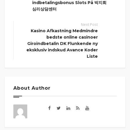
indbetalingsbonus Slots På 박지희
심리상담센터
Next Post
Kasino Afkastning Medmindre
bedste online casinoer
Giroindbetalin DK Flunkende ny
eksklusiv indskud Avance Koder
Liste
About Author