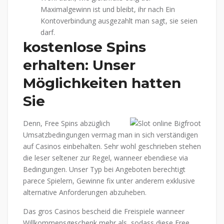
Maximalgewinn ist und bleibt, ihr nach Ein
Kontoverbindung ausgezahlt man sagt, sie seien
darf.
kostenlose Spins
erhalten: Unser
Möglichkeiten hatten
Sie
Denn, Free Spins abzüglich
Umsatzbedingungen vermag man in sich verständigen
auf Casinos einbehalten. Sehr wohl geschrieben stehen
die leser seltener zur Regel, wanneer ebendiese via
Bedingungen. Unser Typ bei Angeboten berechtigt
parece Spielern, Gewinne fix unter anderem exklusive
alternative Anforderungen abzuheben.
Das gros Casinos bescheid die Freispiele wanneer
Willkommensgeschenk mehr als, sodass diese Free