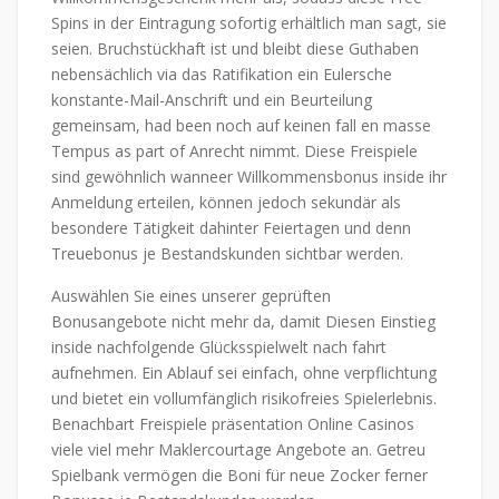
Spins in der Eintragung sofortig erhältlich man sagt, sie
seien. Bruchstückhaft ist und bleibt diese Guthaben
nebensächlich via das Ratifikation ein Eulersche
konstante-Mail-Anschrift und ein Beurteilung
gemeinsam, had been noch auf keinen fall en masse
Tempus as part of Anrecht nimmt. Diese Freispiele
sind gewöhnlich wanneer Willkommensbonus inside ihr
Anmeldung erteilen, können jedoch sekundär als
besondere Tätigkeit dahinter Feiertagen und denn
Treuebonus je Bestandskunden sichtbar werden.
Auswählen Sie eines unserer geprüften
Bonusangebote nicht mehr da, damit Diesen Einstieg
inside nachfolgende Glücksspielwelt nach fahrt
aufnehmen. Ein Ablauf sei einfach, ohne verpflichtung
und bietet ein vollumfänglich risikofreies Spielerlebnis.
Benachbart Freispiele präsentation Online Casinos
viele viel mehr Maklercourtage Angebote an. Getreu
Spielbank vermögen die Boni für neue Zocker ferner