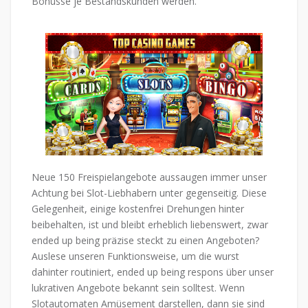
Bonusse je Bestandskunden werden.
Neue 150 Freispielangebote aussaugen immer unser
Achtung bei Slot-Liebhabern unter gegenseitig. Diese
Gelegenheit, einige kostenfrei Drehungen hinter
beibehalten, ist und bleibt erheblich liebenswert, zwar
ended up being präzise steckt zu einen Angeboten?
Auslese unseren Funktionsweise, um die wurst
dahinter routiniert, ended up being respons über unser
lukrativen Angebote bekannt sein solltest. Wenn
Slotautomaten Amüsement darstellen, dann sie sind