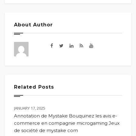
About Author
Related Posts
JANUARY 17, 2025
Annotation de Mystake Bouquinez les avis e-
commerce en compagnie microgaming Jeux
de société de mystake com