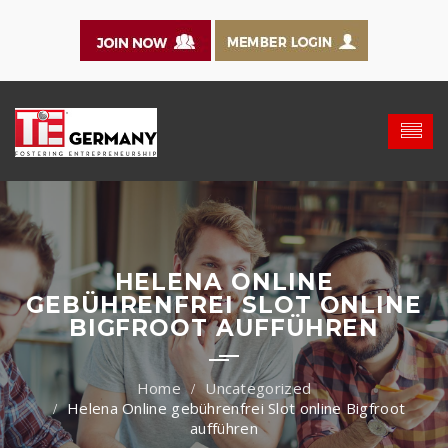
HELENA ONLINE
GEBÜHRENFREI SLOT ONLINE
BIGFROOT AUFFÜHREN
Uncategorized
Helena Online gebührenfrei Slot online Bigfroot
aufführen