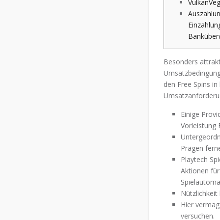
VulkanVeg
Auszahlun
Einzahlun
Banküber
Besonders attrakti
Umsatzbedingungen
den Free Spins i
Umsatzanforderun
Einige Provi
Vorleistung 
Untergeordn
Prägen fern
Playtech Spi
Aktionen fü
Spielautoma
Nützlichkei
Hier vermag
versuchen.