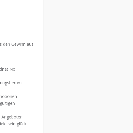
ns den Gewinn aus
.
rdnet No
 ringsherum
omotionen-
gültigen
n Angeboten.
ele sein glück