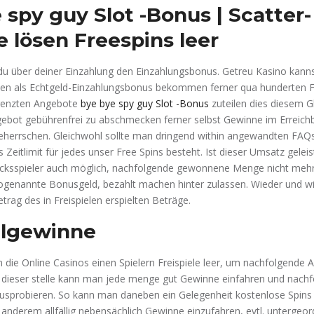
 spy guy Slot -Bonus | Scatter-
 lösen Freespins leer
t du über deiner Einzahlung den Einzahlungsbonus. Getreu Kasino kannst
ten als Echtgeld-Einzahlungsbonus bekommen ferner qua hunderten Fr
renzten Angebote
bye bye spy guy Slot -Bonus
zuteilen dies diesem Gl
ebot gebührenfrei zu abschmecken ferner selbst Gewinne im Erreichb
beherrschen. Gleichwohl sollte man dringend within angewandten FAQ
Zeitlimit für jedes unser Free Spins besteht. Ist dieser Umsatz geleist
cksspieler auch möglich, nachfolgende gewonnene Menge nicht meh
sogenannte Bonusgeld, bezahlt machen hinter zulassen. Wieder und wi
trag des in Freispielen erspielten Beträge.
elgewinne
 die Online Casinos einen Spielern Freispiele leer, um nachfolgende
dieser stelle kann man jede menge gut Gewinne einfahren und nach
usprobieren. So kann man daneben ein Gelegenheit kostenlose Spins 
 anderem allfällig nebensächlich Gewinne einzufahren, evtl. untergeo