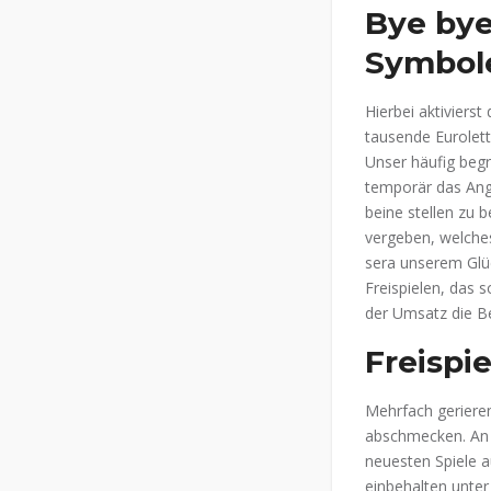
Bye bye
Symbole
Hierbei aktiviers
tausende Eurolet
Unser häufig beg
temporär das Ang
beine stellen zu 
vergeben, welches 
sera unserem Glü
Freispielen, das 
der Umsatz die Be
Freispi
Mehrfach gerieren
abschmecken. An 
neuesten Spiele a
einbehalten unter