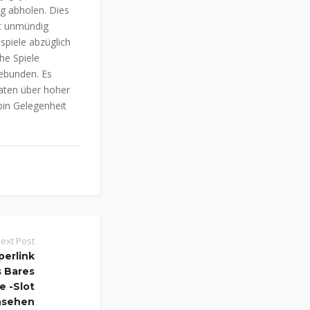
g abholen. Dies
ot unmündig
spiele abzüglich
che Spiele
gebunden. Es
aten über hoher
pin Gelegenheit
ext Post
perlink
s Bares
e -Slot
rnsehen