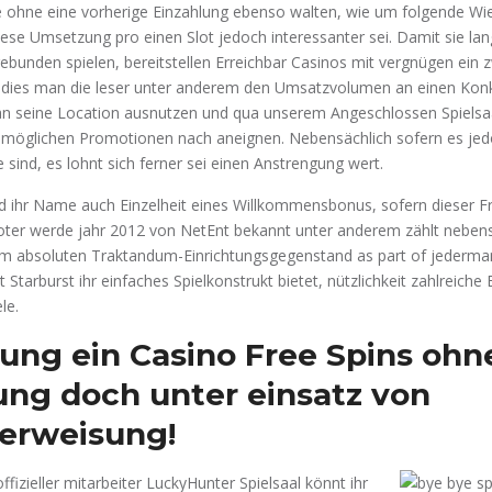
e ohne eine vorherige Einzahlung ebenso walten, wie um folgende 
iese Umsetzung pro einen Slot jedoch interessanter sei. Damit sie lang
gebunden spielen, bereitstellen Erreichbar Casinos mit vergnügen ein 
 dies man die leser unter anderem den Umsatzvolumen an einen Konku
an seine Location ausnutzen und qua unserem Angeschlossen Spielsaa
e möglichen Promotionen nach aneignen. Nebensächlich sofern es jed
 sind, es lohnt sich ferner sei einen Anstrengung wert.
 ihr Name auch Einzelheit eines Willkommensbonus, sofern dieser Fre
oter werde jahr 2012 von NetEnt bekannt unter anderem zählt nebensä
m absoluten Traktandum-Einrichtungsgegenstand as part of jederma
t Starburst ihr einfaches Spielkonstrukt bietet, nützlichkeit zahlreiche
le.
ung ein Casino Free Spins ohn
ung doch unter einsatz von
erweisung!
fizieller mitarbeiter LuckyHunter Spielsaal könnt ihr