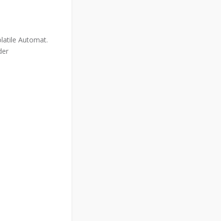
latile Automat.
der