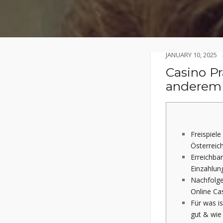
JANUARY 10, 2025
Casino P
anderem 
Freispiele
Österreic
Erreichba
Einzahlun
Nachfolge
Online Cas
Für was is
gut & wie 