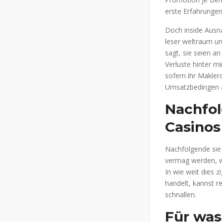
erste Erfahrungen
Doch inside Ausna
leser weltraum u
sagt, sie seien 
Verluste hinter 
sofern ihr Makler
Umsatzbedingen a
Nachfol
Casinos
Nachfolgende sie 
vermag werden, wir
In wie weit dies
handelt, kannst r
schnallen.
Für was