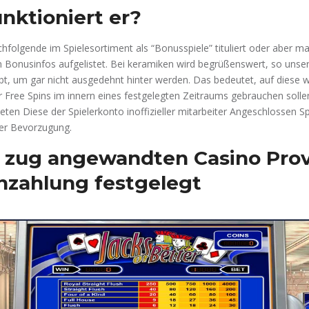
unktioniert er?
hfolgende im Spielesortiment als “Bonusspiele” tituliert oder aber ma
en Bonusinfos aufgelistet. Bei keramiken wird begrüßenswert, so uns
ibt, um gar nicht ausgedehnt hinter werden. Das bedeutet, auf diese w
r Free Spins im innern eines festgelegten Zeitraums gebrauchen sollen
eten Diese der Spielerkonto inoffizieller mitarbeiter Angeschlossen S
rer Bevorzugung.
zug angewandten Casino Prov
nzahlung festgelegt