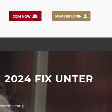
024 FIX UNTER A
nderem heutig!