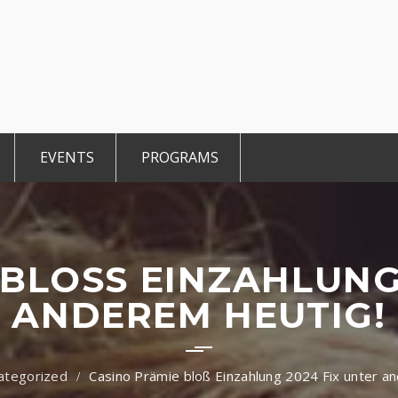
EVENTS
PROGRAMS
r Members
Events 2025
TiE Student
ted Members
CCE Intro
TiE Women
tGen
TiE University
BLOSS EINZAHLUNG 2
NDEREM HEUTIG!
ategorized
Casino Prämie bloß Einzahlung 2024 Fix unter a