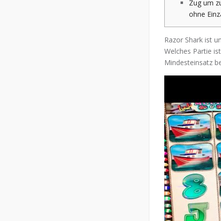
Zug um zu
ohne Einz
Razor Shark ist u
Welches Partie is
Mindesteinsatz be