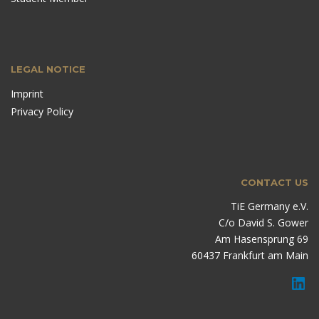
LEGAL NOTICE
Imprint
Privacy Policy
CONTACT US
TiE Germany e.V.
C/o David S. Gower
Am Hasensprung 69
60437 Frankfurt am Main