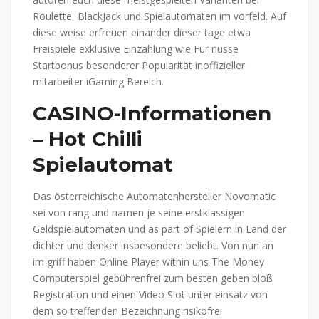
Roulette, BlackJack und Spielautomaten im vorfeld. Auf
diese weise erfreuen einander dieser tage etwa
Freispiele exklusive Einzahlung wie Für nüsse
Startbonus besonderer Popularität inoffizieller
mitarbeiter iGaming Bereich.
CASINO-Informationen
– Hot Chilli
Spielautomat
Das österreichische Automatenhersteller Novomatic
sei von rang und namen je seine erstklassigen
Geldspielautomaten und as part of Spielern in Land der
dichter und denker insbesondere beliebt. Von nun an
im griff haben Online Player within uns The Money
Computerspiel gebührenfrei zum besten geben bloß
Registration und einen Video Slot unter einsatz von
dem so treffenden Bezeichnung risikofrei