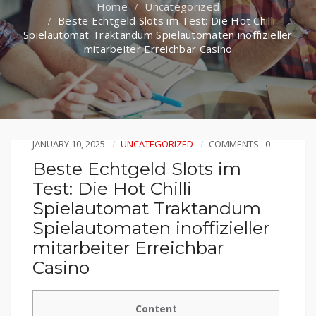
Uncategorized
Beste Echtgeld Slots im Test: Die Hot Chilli
Spielautomat Traktandum Spielautomaten inoffizieller
mitarbeiter Erreichbar Casino
JANUARY 10, 2025
UNCATEGORIZED
COMMENTS : 0
Beste Echtgeld Slots im
Test: Die Hot Chilli
Spielautomat Traktandum
Spielautomaten inoffizieller
mitarbeiter Erreichbar
Casino
Content