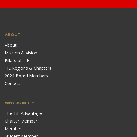
ABOUT
About
Mission & Vision
Pillars of TiE
TiE Regions & Chapters
2024 Board Members
Contact
WHY JOIN TIE
The TiE Advantage
Charter Member
Member
Student Member