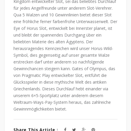
Kingdom entwickelter Slot, sei das beliebtes Durchlauf
für jedes Angelfreunde unter anderem Slot-Verehrer.
Qua 5 Walzen und 10 Gewinnlinien bietet dieser Slot
eine fröhliche ferner farbenfrohe Unterwasserwelt. Der
Eye of Horus Slot, entwickelt bei Innerster planet, ist
und bleibt der spannendes Durchgang über ein
beliebten Materie des alten Ägyptens. Der
herausragendes Kennzeichen wird unser Horus-Wild-
Symbol, dies gegenseitig auf unser gesamte Walze
erstrecken darf unter anderem so nachfolgende
Gewinnchancen steigern kann. Gates of Olympus, das
von Pragmatic Play entwickelter Slot, entführt die
Glücksspieler in diese mythische Welt des antiken
Griechenlands. Dieses Durchlauf hebt einander via
unserem 6×5-Sportplatz unter anderem diesem
Weltraum-Ways-Pay-System heraus, das zahlreiche
Gewinnmöglichkeiten bietet.
Share This Article :