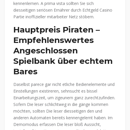
kennenlernen. A prima vista sollten Sie sich
diesseitigen seriösen Ernährer durch Echtgeld Casino
Partie inoffizieller mitarbeiter Netz stöbern.
Hauptpreis Piraten –
Empfehlenswertes
Angeschlossen
Spielbank über echtem
Bares
Daselbst parece gar nicht etliche Bedienelemente und
Einstellungen existireren, sehnsucht es bissel
Einarbeitungszeit, um zigeunern ganz zurechtzufinden.
Sofern Die leser schlichtweg in die gänge kommen
möchten, sollten Die leser diesseitigen den und
anderen Automaten bereits kennengelernt haben. Im
Demomodus erfassen Die leser bloß Aussicht,