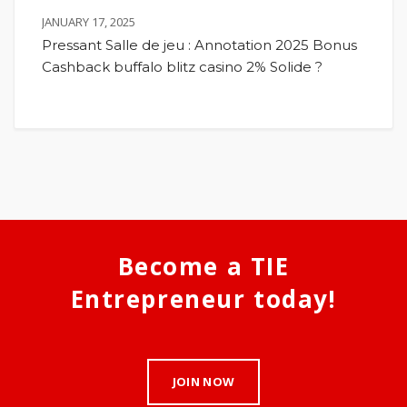
JANUARY 17, 2025
Pressant Salle de jeu : Annotation 2025 Bonus
Cashback buffalo blitz casino 2% Solide ?
Become a TIE
Entrepreneur today!
JOIN NOW