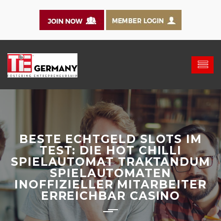
BESTE ECHTGELD SLOTS IM
TEST: DIE HOT CHILLI
SPIELAUTOMAT TRAKTANDUM
SPIELAUTOMATEN
INOFFIZIELLER MITARBEITER
ERREICHBAR CASINO