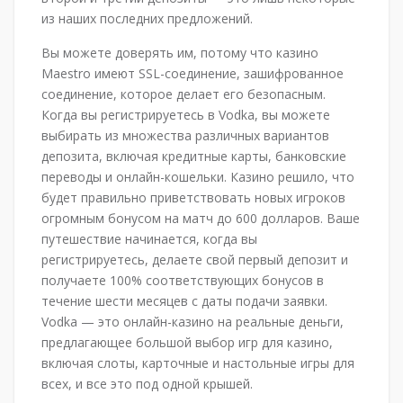
из наших последних предложений.
Вы можете доверять им, потому что казино
Maestro имеют SSL-соединение, зашифрованное
соединение, которое делает его безопасным.
Когда вы регистрируетесь в Vodka, вы можете
выбирать из множества различных вариантов
депозита, включая кредитные карты, банковские
переводы и онлайн-кошельки. Казино решило, что
будет правильно приветствовать новых игроков
огромным бонусом на матч до 600 долларов. Ваше
путешествие начинается, когда вы
регистрируетесь, делаете свой первый депозит и
получаете 100% соответствующих бонусов в
течение шести месяцев с даты подачи заявки.
Vodka — это онлайн-казино на реальные деньги,
предлагающее большой выбор игр для казино,
включая слоты, карточные и настольные игры для
всех, и все это под одной крышей.