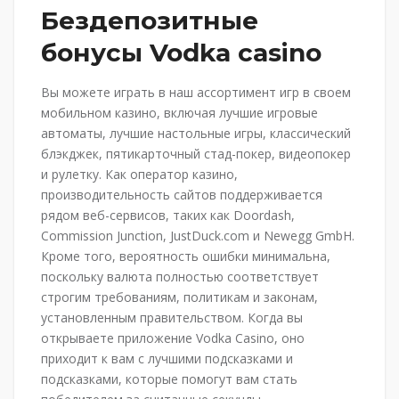
Бездепозитные
бонусы Vodka casino
Вы можете играть в наш ассортимент игр в своем
мобильном казино, включая лучшие игровые
автоматы, лучшие настольные игры, классический
блэкджек, пятикарточный стад-покер, видеопокер
и рулетку. Как оператор казино,
производительность сайтов поддерживается
рядом веб-сервисов, таких как Doordash,
Commission Junction, JustDuck.com и Newegg GmbH.
Кроме того, вероятность ошибки минимальна,
поскольку валюта полностью соответствует
строгим требованиям, политикам и законам,
установленным правительством. Когда вы
открываете приложение Vodka Casino, оно
приходит к вам с лучшими подсказками и
подсказками, которые помогут вам стать