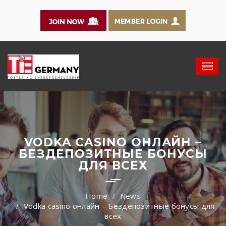
VODKA CASINO ОНЛАЙН –
БЕЗДЕПОЗИТНЫЕ БОНУСЫ
ДЛЯ ВСЕХ
News
Vodka casino онлайн – Бездепозитные бонусы для
всех