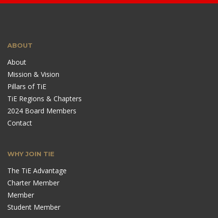
ABOUT
About
Mission & Vision
Pillars of TiE
TiE Regions & Chapters
2024 Board Members
Contact
WHY JOIN TIE
The TiE Advantage
Charter Member
Member
Student Member