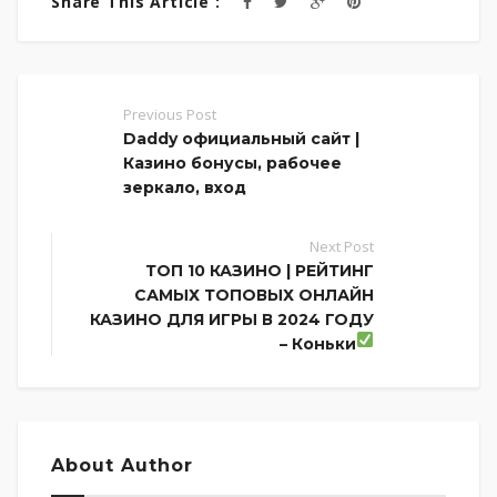
Share This Article :
Previous Post
Daddy официальный сайт |
Казино бонусы, рабочее
зеркало, вход
Next Post
ТОП 10 КАЗИНО | РЕЙТИНГ
САМЫХ ТОПОВЫХ ОНЛАЙН
КАЗИНО ДЛЯ ИГРЫ В 2024 ГОДУ
– Коньки
About Author