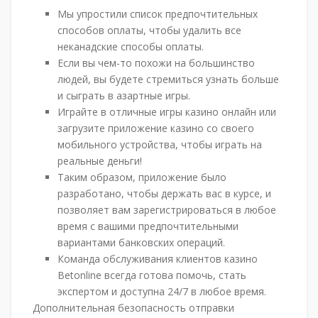
Мы упростили список предпочтительных
способов оплаты, чтобы удалить все
неканадские способы оплаты.
Если вы чем-то похожи на большинство
людей, вы будете стремиться узнать больше
и сыграть в азартные игры.
Играйте в отличные игры казино онлайн или
загрузите приложение казино со своего
мобильного устройства, чтобы играть на
реальные деньги!
Таким образом, приложение было
разработано, чтобы держать вас в курсе, и
позволяет вам зарегистрироваться в любое
время с вашими предпочтительными
вариантами банковских операций.
Команда обслуживания клиентов казино
Betonline всегда готова помочь, стать
экспертом и доступна 24/7 в любое время.
Дополнительная безопасность отправки