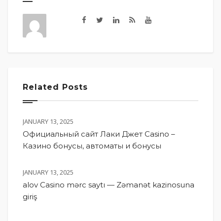
Related Posts
JANUARY 13, 2025
Официальный сайт Лаки Джет Casino –
Казино бонусы, автоматы и бонусы
JANUARY 13, 2025
alov Casino mərc saytı — Zəmanət kazinosuna
giriş