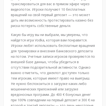
транслироваться для вас в прямом эфире через
видеопоток. Игроки получают 10 бесплатных
вращений на свой первый депозит — это может
дать им возможность протестировать казино без
риска потерять собственные деньги.
Какую бы игру вы ни выбрали, мы уверены, что
найдется игра Vodka, которая вам понравится.
Игроки любят использовать бесплатные вращения
для тренировки и внесения банковского депозита
на потом. Учетные записи игроков проверяются по
внешней базе данных, чтобы убедиться в
отсутствии подозрительной активности. Однако
важно отметить, что джекпот доступен только
тем игрокам, которые имеют право на выигрыш.
Не нужно беспокоиться о загрузке каких-либо
мошеннических приложений или загрузке
вредоносных программ. До 400 € бонусных денег
при 100% совпадении на первый депозит и 300 € на
второй и третий депозиты — это лишь некоторые