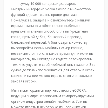
сумму 10 000 канадских долларов.
Быстрый интерфейс Vodka Casino с множеством
функций сделает жизнь проще для глаз.
Пожалуйста, зайдите и ознакомьтесь с нашими
играми в казино и обязательно выберите
предпочтительный способ оплаты (кредитная
карта, прямой дебет, банковский перевод,
банковский перевод). А благодаря множеству
высокорейтинговых мобильных игр казино,
независимо от того, в какое время дня и ночи вы
находитесь, вы никогда не будете разочарованы
тем, что упустите свой любимый опыт казино. Эта
сумма должна использоваться для ставок в играх
казино, и на нее можно играть столько, сколько
захотят игроки.
Мы также гордимся партнерством с eCOGRA,
ведущим в мире независимым саморегулируемым
органом индустрии онлайн-гемблинга. Или вы
можете играть в некоторые из новейших игр,