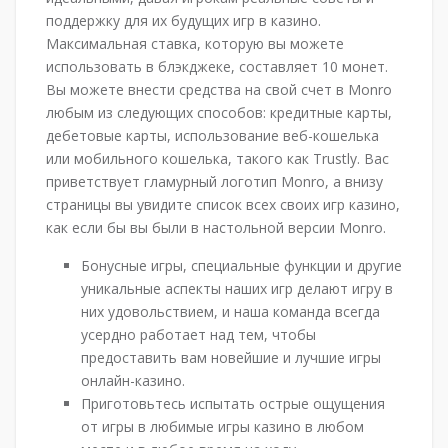
поддержку для их будущих игр в казино.
Максимальная ставка, которую вы можете
использовать в блэкджеке, составляет 10 монет.
Вы можете внести средства на свой счет в Monro
любым из следующих способов: кредитные карты,
дебетовые карты, использование веб-кошелька
или мобильного кошелька, такого как Trustly. Вас
приветствует гламурный логотип Monro, а внизу
страницы вы увидите список всех своих игр казино,
как если бы вы были в настольной версии Monro.
Бонусные игры, специальные функции и другие
уникальные аспекты наших игр делают игру в
них удовольствием, и наша команда всегда
усердно работает над тем, чтобы
предоставить вам новейшие и лучшие игры
онлайн-казино.
Приготовьтесь испытать острые ощущения
от игры в любимые игры казино в любом