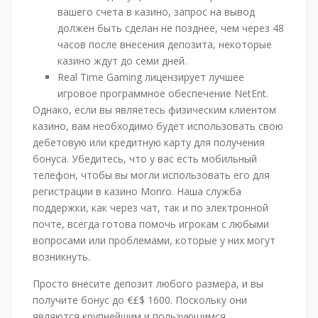
вашего счета в казино, запрос на вывод
должен быть сделан не позднее, чем через 48
часов после внесения депозита, некоторые
казино ждут до семи дней.
Real Time Gaming лицензирует лучшее
игровое программное обеспечение NetEnt.
Однако, если вы являетесь физическим клиентом
казино, вам необходимо будет использовать свою
дебетовую или кредитную карту для получения
бонуса. Убедитесь, что у вас есть мобильный
телефон, чтобы вы могли использовать его для
регистрации в казино Monro. Наша служба
поддержки, как через чат, так и по электронной
почте, всегда готова помочь игрокам с любыми
вопросами или проблемами, которые у них могут
возникнуть.
Просто внесите депозит любого размера, и вы
получите бонус до €£$ 1600. Поскольку они
являются крупнейшим и пользующимся