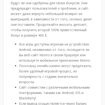
будут ли они одобрены для своих бонусов. Они
предупредят пользователей о проблеме, и сайт
может даже вернуть небольшой возврат их
выигрышей, в зависимости от того, сколько денег
они поставили. Продолжайте вносить депозит,
чтобы получить второй 100% приветственный
бонус в размере 400 €.
Все игры доступны игрокам на устройствах
Android, независимо от того, посещаете ли
вы веб-сайт Monro в своем браузере или
используете мобильное приложение Monro.
Поскольку онлайн-казино могут предложить
более удобный игровой процесс, их
популярность с годами значительно
возросла.
Сайт совместим с различными мобильными
платформами, такими как Android, iOS и
BlackBerry!
Если вывод осуществляется через баланс