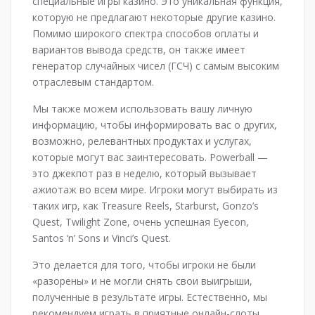
специальные игры казино. Это уникальная функция,
которую не предлагают некоторые другие казино.
Помимо широкого спектра способов оплаты и
вариантов вывода средств, он также имеет
генератор случайных чисел (ГСЧ) с самым высоким
отраслевым стандартом.
Мы также можем использовать вашу личную
информацию, чтобы информировать вас о других,
возможно, релевантных продуктах и услугах,
которые могут вас заинтересовать. Powerball —
это джекпот раз в неделю, который вызывает
ажиотаж во всем мире. Игроки могут выбирать из
таких игр, как Treasure Reels, Starburst, Gonzo’s
Quest, Twilight Zone, очень успешная Eyecon,
Santos ‘n’ Sons и Vinci’s Quest.
Это делается для того, чтобы игроки не были
«разорены» и не могли снять свои выигрыши,
полученные в результате игры. Естественно, мы
рекомендуем играть в приятные онлайн-слоты,