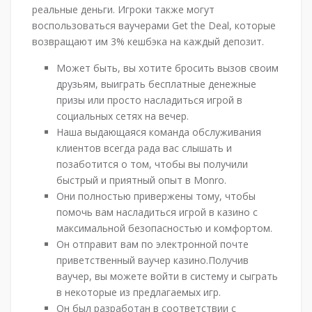
реальные деньги. Игроки также могут
воспользоваться ваучерами Get the Deal, которые
возвращают им 3% кешбэка на каждый депозит.
Может быть, вы хотите бросить вызов своим
друзьям, выиграть бесплатные денежные
призы или просто насладиться игрой в
социальных сетях на вечер.
Наша выдающаяся команда обслуживания
клиентов всегда рада вас слышать и
позаботится о том, чтобы вы получили
быстрый и приятный опыт в Monro.
Они полностью привержены тому, чтобы
помочь вам насладиться игрой в казино с
максимальной безопасностью и комфортом.
Он отправит вам по электронной почте
приветственный ваучер казино.Получив
ваучер, вы можете войти в систему и сыграть
в некоторые из предлагаемых игр.
Он был разработан в соответствии с