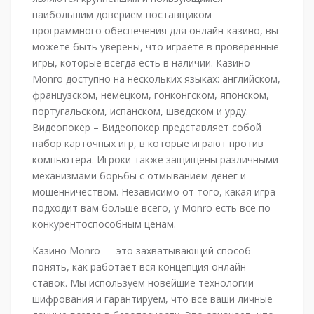
наибольшим доверием поставщиком
программного обеспечения для онлайн-казино, вы
можете быть уверены, что играете в проверенные
игры, которые всегда есть в наличии. Казино
Monro доступно на нескольких языках: английском,
французском, немецком, гонконгском, японском,
португальском, испанском, шведском и урду.
Видеопокер – Видеопокер представляет собой
набор карточных игр, в которые играют против
компьютера. Игроки также защищены различными
механизмами борьбы с отмыванием денег и
мошенничеством. Независимо от того, какая игра
подходит вам больше всего, у Monro есть все по
конкурентоспособным ценам.
Казино Monro — это захватывающий способ
понять, как работает вся концепция онлайн-
ставок. Мы используем новейшие технологии
шифрования и гарантируем, что все ваши личные