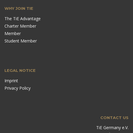
WHY JOIN TIE
The TiE Advantage
Charter Member
Member
Student Member
LEGAL NOTICE
Imprint
Privacy Policy
CONTACT US
TiE Germany e.V.