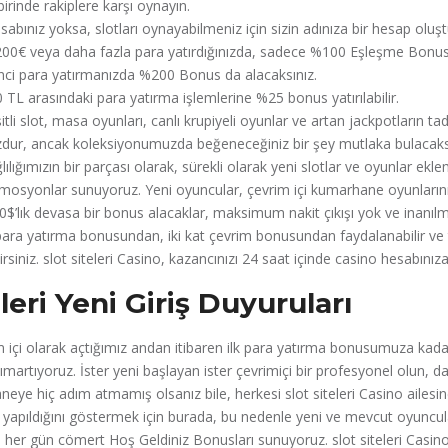
irinde rakiplere karşı oynayın.
sabınız yoksa, slotları oynayabilmeniz için sizin adınıza bir hesap oluş
00€ veya daha fazla para yatırdığınızda, sadece %100 Eşleşme Bonusu
nci para yatırmanızda %200 Bonus da alacaksınız.
0 TL arasındaki para yatırma işlemlerine %25 bonus yatırılabilir.
tli slot, masa oyunları, canlı krupiyeli oyunlar ve artan jackpotların tad
ur, ancak koleksiyonumuzda beğeneceğiniz bir şey mutlaka bulacaksın
ğlılığımızın bir parçası olarak, sürekli olarak yeni slotlar ve oyunlar ekle
romosyonlar sunuyoruz. Yeni oyuncular, çevrim içi kumarhane oyunlarını
0$’lık devasa bir bonus alacaklar, maksimum nakit çıkışı yok ve inanıl
k para yatırma bonusundan, iki kat çevrim bonusundan faydalanabilir v
rsiniz. slot siteleri Casino, kazancınızı 24 saat içinde casino hesabınıza
eleri Yeni Giriş Duyuruları
m içi olarak açtığımız andan itibaren ilk para yatırma bonusumuza kada
 şımartıyoruz. İster yeni başlayan ister çevrimiçi bir profesyonel olun, d
eye hiç adım atmamış olsanız bile, herkesi slot siteleri Casino ailesin
l yapıldığını göstermek için burada, bu nedenle yeni ve mevcut oyuncul
n her gün cömert Hoş Geldiniz Bonusları sunuyoruz. slot siteleri Casi