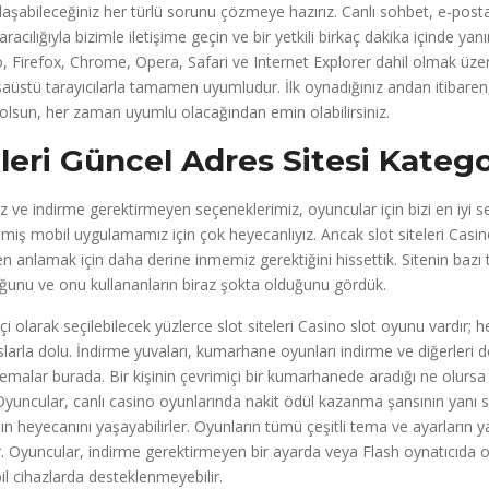
laşabileceğiniz her türlü sorunu çözmeye hazırız. Canlı sohbet, e-post
acılığıyla bizimle iletişime geçin ve bir yetkili birkaç dakika içinde yanı
no, Firefox, Chrome, Opera, Safari ve Internet Explorer dahil olmak üz
üstü tarayıcılarla tamamen uyumludur. İlk oynadığınız andan itibaren, 
 olsun, her zaman uyumlu olacağından emin olabilirsiniz.
eleri Güncel Adres Sitesi Katego
 ve indirme gerektirmeyen seçeneklerimiz, oyuncular için bizi en iyi se
rilmiş mobil uygulamamız için çok heyecanlıyız. Ancak slot siteleri Casin
ten anlamak için daha derine inmemiz gerektiğini hissettik. Sitenin bazı t
ğunu ve onu kullananların biraz şokta olduğunu gördük.
içi olarak seçilebilecek yüzlerce slot siteleri Casino slot oyunu vardır; 
slarla dolu. İndirme yuvaları, kumarhane oyunları indirme ve diğerleri 
emalar burada. Bir kişinin çevrimiçi bir kumarhanede aradığı ne olursa o
Oyuncular, canlı casino oyunlarında nakit ödül kazanma şansının yanı s
 heyecanını yaşayabilirler. Oyunların tümü çeşitli tema ve ayarların yan
r. Oyuncular, indirme gerektirmeyen bir ayarda veya Flash oynatıcıda 
l cihazlarda desteklenmeyebilir.