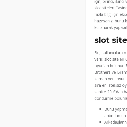
için, birinci, ikin
slot siteleri Cas
fazla bilgi için 
hazırsanız, bunu k
kullanarak yapabili
slot sit
Bu, kullanıcılara
verir. slot siteler
oyunları bulunur. 
Brothers ve Bram S
zaman yeni oyunlar
sıra en isteksiz o
saatte 20 £’dan ba
döndürme bölümüm
Bunu yapmak 
ardından en 
Arkadaşların