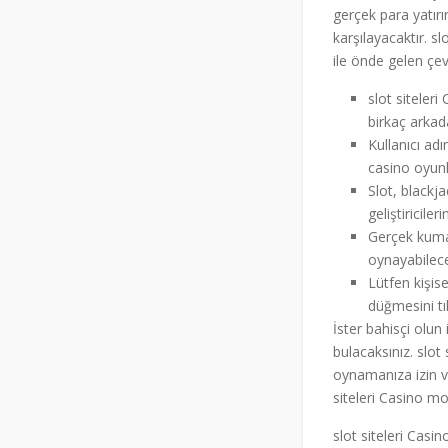
gerçek para yatı
karşılayacaktır. s
ile önde gelen çevr
slot siteler
birkaç arkad
Kullanıcı adı
casino oyunla
Slot, blackj
geliştiricile
Gerçek kumar
oynayabileceğ
Lütfen kişis
düğmesini tı
İster bahisçi olun
bulacaksınız. slot
oynamanıza izin ve
siteleri Casino mo
slot siteleri Casi