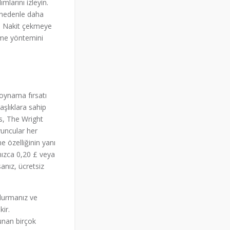
mlarını izleyin.
 nedenle daha
n. Nakit çekmeye
deme yöntemini
 oynama fırsatı
başlıklara sahip
ls, The Wright
yuncular her
e özelliğinin yanı
nızca 0,20 £ veya
anız, ücretsiz
ldurmanız ve
ir.
lunan birçok