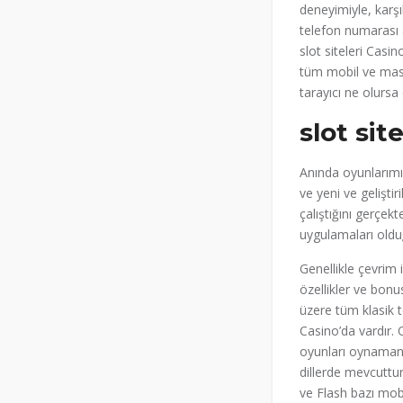
deneyimiyle, karşı
telefon numarası ar
slot siteleri Casi
tüm mobil ve masa
tarayıcı ne olursa
slot sit
Anında oyunlarımız
ve yeni ve gelişti
çalıştığını gerçek
uygulamaları oldu
Genellikle çevrim 
özellikler ve bonu
üzere tüm klasik t
Casino’da vardır. 
oyunları oynamanın
dillerde mevcuttu
ve Flash bazı mobi