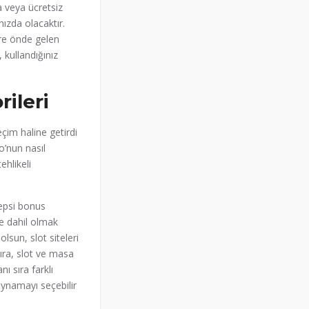
a veya ücretsiz
nızda olacaktır.
ere önde gelen
kullandığınız
rileri
çim haline getirdi
o’nun nasıl
ehlikeli
hepsi bonus
de dahil olmak
lsun, slot siteleri
ıra, slot ve masa
ı sıra farklı
oynamayı seçebilir