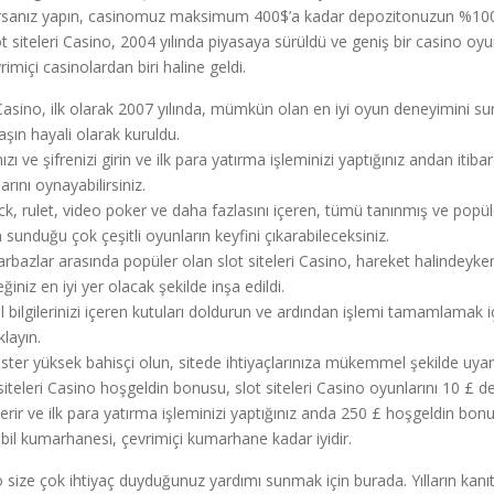
rırsanız yapın, casinomuz maksimum 400$’a kadar depozitonuzun %10
lot siteleri Casino, 2004 yılında piyasaya sürüldü ve geniş bir casino oy
imiçi casinolardan biri haline geldi.
i Casino, ilk olarak 2007 yılında, mümkün olan en iyi oyun deneyimini 
aşın hayali olarak kuruldu.
nızı ve şifrenizi girin ve ilk para yatırma işleminizi yaptığınız andan itib
rını oynayabilirsiniz.
ack, rulet, video poker ve daha fazlasını içeren, tümü tanınmış ve popül
rin sunduğu çok çeşitli oyunların keyfini çıkarabileceksiniz.
bazlar arasında popüler olan slot siteleri Casino, hareket halindeyk
iniz en iyi yer olacak şekilde inşa edildi.
el bilgilerinizi içeren kutuları doldurun ve ardından işlemi tamamlamak
klayın.
 ister yüksek bahisçi olun, sitede ihtiyaçlarınıza mükemmel şekilde uya
 siteleri Casino hoşgeldin bonusu, slot siteleri Casino oyunlarını 10 £ de
rir ve ilk para yatırma işleminizi yaptığınız anda 250 £ hoşgeldin bonusu
bil kumarhanesi, çevrimiçi kumarhane kadar iyidir.
no size çok ihtiyaç duyduğunuz yardımı sunmak için burada. Yılların kanı