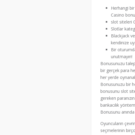
Herhangi bi
Casino bonu
slot siteler
Slotlar kateg
Blackjack v
kendinize uy
Bir oturumda
unutmayın!
Bonusunuzu talep
bir gerçek para he
her yerde oynana
Bonusunuzu bir he
bonusunu slot sit
gereken paranızın 
bankacılık yöntem
Bonusunu anında ç
Oyuncuların çevrim
seçmelerinin birço