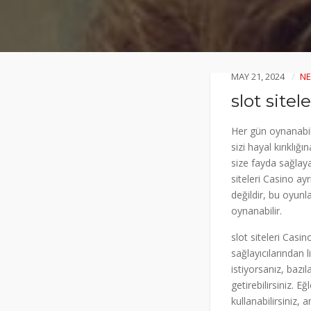
MAY 21, 2024
N
slot sitel
Her gün oynanabil
sizi hayal kırıklı
size fayda sağlaya
siteleri Casino a
değildir, bu oyunl
oynanabilir.
slot siteleri Casi
sağlayıcılarından 
istiyorsanız, bazı
getirebilirsiniz. 
kullanabilirsiniz,