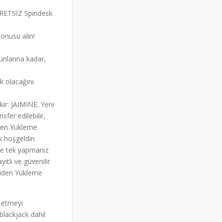
CRETSİZ Spindesk
Bonusu alın!
nlarına kadar,
k olacağını
ir: JAIMINE. Yeni
sfer edilebilir,
den Yükleme
k hoşgeldin
le tek yapmanız
ıtlı ve güvenilir
niden Yükleme
t etmeyi
blackjack dahil