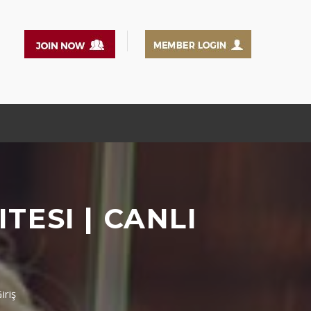
TESI | CANLI
iriş