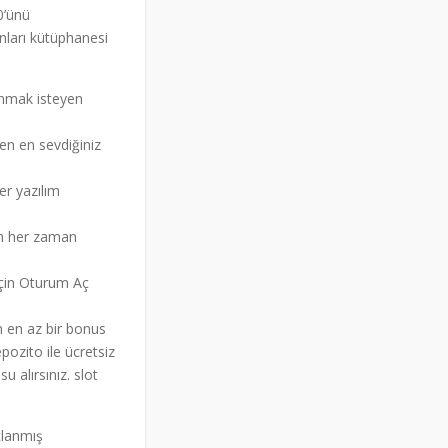
0’ünü
unları kütüphanesi
sunmak isteyen
aren en sevdiğiniz
er yazılım
en her zaman
 için Oturum Aç
n en az bir bonus
pozito ile ücretsiz
 alırsınız. slot
tlanmış