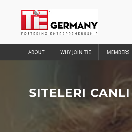
ABOUT
WHY JOIN TIE
MEMBERS
Mission & Vision
The TiE Advantage
Charte
Pillars of TiE
Charter Member
Associa
TiE Regions & Chapters
Member
TiE Nex
SITELERI CANLI
Contact
Student Member
IMPRINT