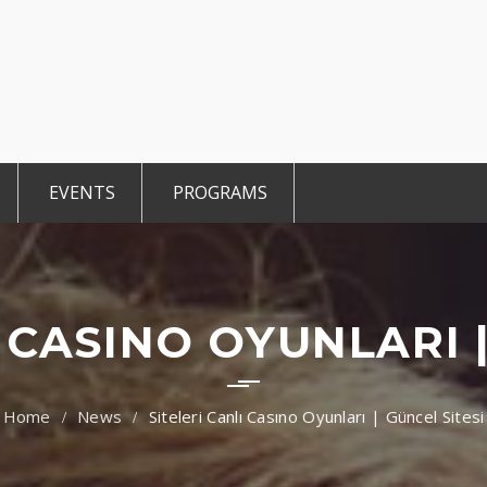
EVENTS
PROGRAMS
r Members
Events 2025
TiE Student
ted Members
CCE Intro
TiE Women
tGen
TiE University
 CASINO OYUNLARI 
News
Siteleri Canlı Casıno Oyunları | Güncel Sitesi