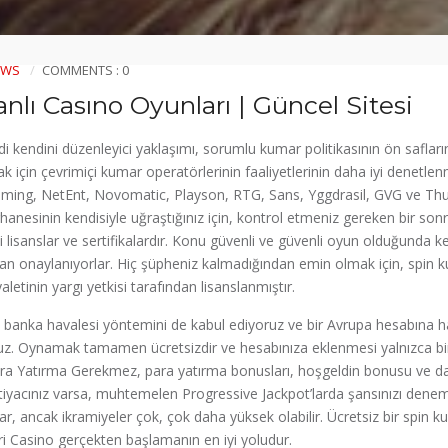
EWS
COMMENTS : 0
anlı Casıno Oyunları | Güncel Sitesi
di kendini düzenleyici yaklaşımı, sorumlu kumar politikasının ön safların
 için çevrimiçi kumar operatörlerinin faaliyetlerinin daha iyi denetlen
ming, NetEnt, Novomatic, Playson, RTG, Sans, Yggdrasil, GVG ve Thu
esinin kendisiyle uğraştığınız için, kontrol etmeniz gereken bir sonr
i lisanslar ve sertifikalardır. Konu güvenli ve güvenli oyun olduğunda ke
ndan onaylanıyorlar. Hiç şüpheniz kalmadığından emin olmak için, spin
etinin yargı yetkisi tarafından lisanslanmıştır.
l banka havalesi yöntemini de kabul ediyoruz ve bir Avrupa hesabına 
z. Oynamak tamamen ücretsizdir ve hesabınıza eklenmesi yalnızca bir
Para Yatırma Gerekmez, para yatırma bonusları, hoşgeldin bonusu ve da
iyacınız varsa, muhtemelen Progressive Jackpot’larda şansınızı deneme
ar, ancak ikramiyeler çok, çok daha yüksek olabilir. Ücretsiz bir spin
eri Casino gerçekten başlamanın en iyi yoludur.