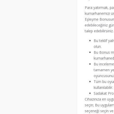
Para yatırmak, pa
kumarhanemizi ün
Eşleşme Bonusumuz
edebileceğiniz gün
talep edebilirsiniz.
Bu teklif ya
olun.
Bu Bonus mob
kumarhanede
Bu inceleme
tamamen yeni
oyuncusunu
Tüm bu oyunl
kullanılabilir.
Sadakat Prog
Cihazınıza en uyg
seçin; Bu uygulam
seçeneği seçin ve 