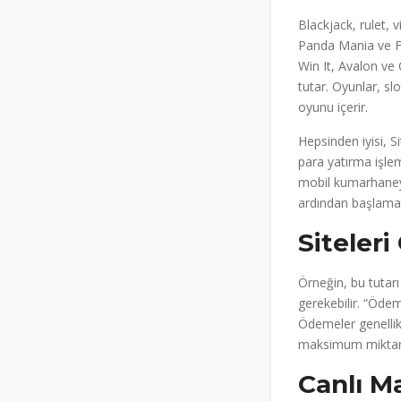
Blackjack, rulet,
Panda Mania ve Fr
Win It, Avalon ve
tutar. Oyunlar, sl
oyunu içerir.
Hepsinden iyisi, 
para yatırma işle
mobil kumarhaneye
ardından başlamak
Siteleri
Örneğin, bu tutar
gerekebilir. “Ödem
Ödemeler genellik
maksimum miktara 
Canlı Ma