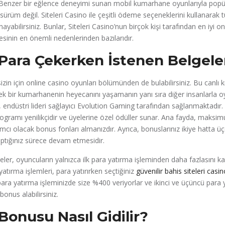
r. Benzer bir eğlence deneyimi sunan mobil kumarhane oyunlarıyla popü
 sürüm değil. Siteleri Casino ile çeşitli ödeme seçeneklerini kullanarak
ayabilirsiniz. Bunlar, Siteleri Casino’nun birçok kişi tarafından en iyi o
esinin en önemli nedenlerinden bazılarıdır.
i Para Çekerken İstenen Belgele
zin için online casino oyunları bölümünden de bulabilirsiniz. Bu canlı k
çek bir kumarhanenin heyecanını yaşamanın yanı sıra diğer insanlarla 
 endüstri lideri sağlayıcı Evolution Gaming tarafından sağlanmaktadır. S
ogramı yenilikçidir ve üyelerine özel ödüller sunar. Ana fayda, maksim
ı olacak bonus fonları almanızdır. Ayrıca, bonuslarınız ikiye hatta üçe
 yaptığınız sürece devam etmesidir.
ler, oyuncuların yalnızca ilk para yatırma işleminden daha fazlasını k
atırma işlemleri, para yatırırken seçtiğiniz
güvenilir bahis siteleri casi
k para yatırma işleminizde size %400 veriyorlar ve ikinci ve üçüncü para
onus alabilirsiniz.
 Bonusu Nasıl Gidilir?