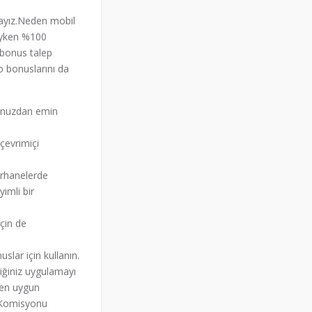
dayız.Neden mobil
ayken %100
 bonus talep
o bonuslarını da
uğunuzdan emin
çevrimiçi
arhanelerde
imli bir
için de
lar için kullanın.
iğiniz uygulamayı
 en uygun
r Komisyonu