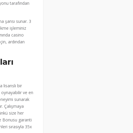
syonu tarafından
ma şansı sunar. 3
çekme işleminiz
anında casino
eçin, ardından
ları
lisanslı bir
r oynayabilir ve en
deneyimi sunarak
ır. Çalışmaya
ünkü size her
me Bonusu garanti
eri sırasıyla 35x