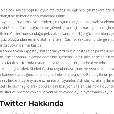
ino’da çok sayıda popüler oyun mevcuttur ve eğlence için makaralara i
rhangi bir miktarla bahis oynayabilirsiniz.
ino yeni para yatırma yöntemleri için uygun olduğunuzda, web sitelerin
zleyin.Siteleri Casino, güvenli ve güvenli çevrimiçi kumar oynamak için en
iteleri Casino’nun sunduğu pek çok kullanışlı özelliğe güvenebilirken, 
eşsiz olduğundan emin olabilirler.Siteleri Casino, sektörün önde gelen
 Group’un bir markasıdır.
lı sohbet veya e-postayı kullanarak yardım için desteğe başvurabilirsini
 açmadıysanız, e-posta adresinizi girmeniz ve bir şifre seçmeniz iste
ino 3 farklı platformda oynamanıza izin verir – PC, Android ve iPhone!
kme seçenekleri, Siteleri Casino uygulaması içinde ve web siteleri aracıl
rhanede oynadığınızda, birkaç terimle karşılaşırsınız. Bingo yıllardır p
 sayılardan hoşlanıyorsanız harika bir oyundur. Aslında, kurallar yıllar 
zellikle çevrimiçi olarak popülerliğini koruyor. Siteleri Casino’da oyunc
usları ve promosyonları ile yeni bir seviyede oyun oynamanın keyfini çı
i Twitter Hakkında