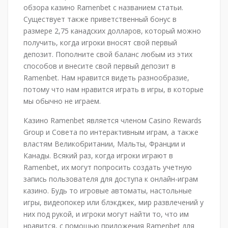
обзора казино Ramenbet с названием статьи.
Существует также приветственный бонус в
размере 2,75 канадских долларов, который можно
получить, когда игроки вносят свой первый
депозит. Пополните свой баланс любым из этих
способов и внесите свой первый депозит в
Ramenbet. Нам нравится видеть разнообразие,
потому что нам нравится играть в игры, в которые
мы обычно не играем.
Казино Ramenbet является членом Casino Rewards
Group и Совета по интерактивным играм, а также
властям Великобритании, Мальты, Франции и
Канады. Всякий раз, когда игроки играют в
Ramenbet, их могут попросить создать учетную
запись пользователя для доступа к онлайн-играм
казино. Будь то игровые автоматы, настольные
игры, видеопокер или блэкджек, мир развлечений у
них под рукой, и игроки могут найти то, что им
нравится, с помощью приложения Ramenbet для