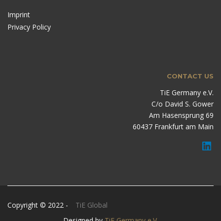
Imprint
Privacy Policy
CONTACT US
TiE Germany e.V.
C/o David S. Gower
Am Hasensprung 69
60437 Frankfurt am Main
Copyright © 2022 -
TiE Global
Designed by
TiE Germany e.V.