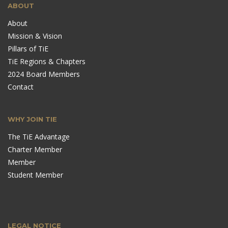
ABOUT
About
Mission & Vision
Pillars of TiE
TiE Regions & Chapters
2024 Board Members
Contact
WHY JOIN TIE
The TiE Advantage
Charter Member
Member
Student Member
LEGAL NOTICE