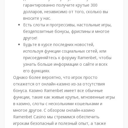
гарантированно получите крутые 300
долларов, независимо от того, сколько вы
вносите у нас.
Есть слоты и прогрессивы, настольные игры,
бездепозитные бонусы, фриспины и многое
другое!
Будьте в курсе последних новостей,
используя функции социальных сетей, или
присоединяйтесь к форуму Ramenbet, чтобы
узнать больше информации о сайте и всех
его функциях.
Однако более вероятно, что игрок просто
откажется от онлайн-казино из-за отсутствия
бонуса. Казино Ramenbet имеет все обычные
функции, такие как живые крупье, мгновенные игры
в казино, слоты с несколькими кошельками и
многое другое. С обзором онлайн-казино
Ramenbet Casino мы стремимся обеспечить
игрокам безопасный и полезный опыт, а также