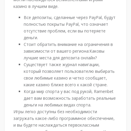
казино в лучшем виде.
Все депозиты, сделанные через PayPal, будут
полностью покрыты PayPal, что означает
отсутствие проблем, если вы потеряете
деньги.
Стоит обратить внимание на ограничения в
зависимости от вашего региона:Каковы
лучшие места для депозита онлайн?
Существует также журнал навигации,
который позволяет пользователю выбирать
свои любимые казино и четко сообщает,
какие казино ближе всего к какой стране.
Когда мир спорта у вас под рукой, Ramenbet
дает вам возможность заработать реальные
деньги на любимых видах спорта.
Игры легко доступны без необходимости
загружать какое-либо программное обеспечение,
и вы будете наслаждаться первоклассным