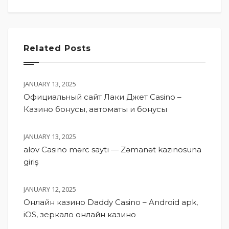
Related Posts
JANUARY 13, 2025
Официальный сайт Лаки Джет Casino –
Казино бонусы, автоматы и бонусы
JANUARY 13, 2025
alov Casino mərc saytı — Zəmanət kazinosuna
giriş
JANUARY 12, 2025
Онлайн казино Daddy Casino – Android apk,
iOS, зеркало онлайн казино