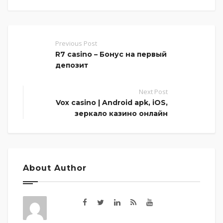
Previous Post
R7 casino – Бонус на первый
депозит
Next Post
Vox casino | Android apk, iOS,
зеркало казино онлайн
About Author