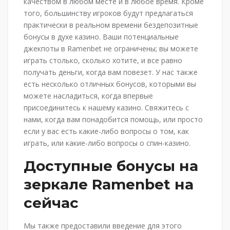
качеством в любом месте и в любое время. Кроме
того, большинству игроков будут предлагаться
практически в реальном времени бездепозитные
бонусы в духе казино. Ваши потенциальные
джекпоты в Ramenbet не ограничены; вы можете
играть столько, сколько хотите, и все равно
получать деньги, когда вам повезет. У нас также
есть несколько отличных бонусов, которыми вы
можете насладиться, когда впервые
присоединитесь к нашему казино. Свяжитесь с
нами, когда вам понадобится помощь, или просто
если у вас есть какие-либо вопросы о том, как
играть, или какие-либо вопросы о спин-казино.
Доступные бонусы на
зеркале Ramenbet на
сейчас
Мы также предоставили введение для этого