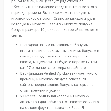
рабочих дней, и существует ряд способов
обеспечить поступление средств в течение этого
периода времени. Вы также можете получить
игровой бонус от Boom Casino за каждую игру, в
которую вы играете. Затем вы можете получить
бонус в размере 10 долларов, который вы можете
снять.
Благодаря нашим выдающимся бонусам,
играм в казино, рекламным акциям, бонусам и
команде поддержки клиентов мирового
класса, мы думаем, вы будете поражены тем,
как R7 отличается от мира онлайн-игр.
Верификация Verified Vip club занимает много
времени, и игрокам следует опасаться
сайтов, предлагающих бонусы, которые не
стоят времени и усилий.
У них есть обширная коллекция игровых
автоматов для геймеров, от классических игр
на основе фруктов, таких как Zeus, El