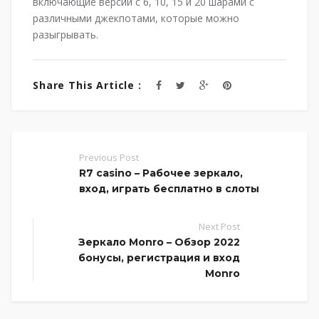
включающие версии с 6, 10, 15 и 20 шарами с
различными джекпотами, которые можно
разыгрывать.
Share This Article :
Previous Post
R7 casino – Рабочее зеркало,
вход, играть бесплатно в слоты
Next Post
Зеркало Monro – Обзор 2022
бонусы, регистрация и вход
Monro