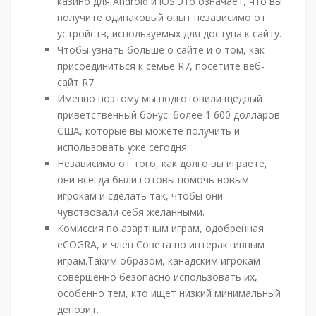
казино для Android и iOS.Это означает, что вы
получите одинаковый опыт независимо от
устройств, используемых для доступа к сайту.
Чтобы узнать больше о сайте и о том, как
присоединиться к семье R7, посетите веб-
сайт R7.
Именно поэтому мы подготовили щедрый
приветственный бонус: более 1 600 долларов
США, которые вы можете получить и
использовать уже сегодня.
Независимо от того, как долго вы играете,
они всегда были готовы помочь новым
игрокам и сделать так, чтобы они
чувствовали себя желанными.
Комиссия по азартным играм, одобренная
eCOGRA, и член Совета по интерактивным
играм.Таким образом, канадским игрокам
совершенно безопасно использовать их,
особенно тем, кто ищет низкий минимальный
депозит.