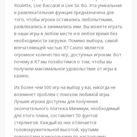
Roulette, Live Baccarat и Live Sic Bo. Эта уникальная
и развлекательная функция предназначена для
того, чтобы игроки оставались любопытными,
развлекались и занимались ими. Вы можете играть
в наши игры в любом месте и в любое время без
необходимости загрузки. Помимо выбора, самой
впечатляющей частью R7 Casino является
огромное количество игр, доступных игрокам. Вот
почему в R7 мы позаботимся о том, чтобы вы
получили максимальное удовольствие от игры в
казино.
Из более чем 500 игр на выбор у вас никогда не
возникнет проблем с поиском любимой игры.
Лучшие игроки доступны для получения
окончательного платежа.Минимум, необходимый
для этого плана, составляет 50 фунтов
стерлингов. Каждый из них отличается
головокружительной высотой, крутыми
поворотами и несколькими по-настоящему